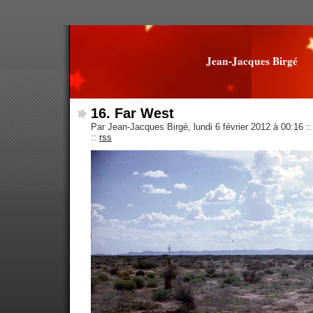
Jean-Jacques Birgé
16. Far West
Par Jean-Jacques Birgé, lundi 6 février 2012 à 00:16
::
::
rss