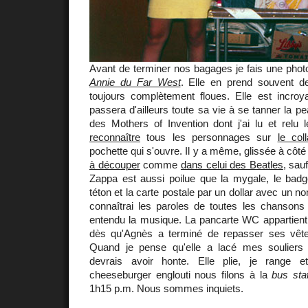
Avant de terminer nos bagages je fais une phot
Annie du Far West
. Elle en prend souvent d
toujours complètement floues. Elle est incroy
passera d'ailleurs toute sa vie à se tanner la pe
des Mothers of Invention dont j'ai lu et relu 
reconnaître
tous les personnages sur
le col
pochette qui s'ouvre. Il y a même, glissée à côt
à découper
comme
dans celui des Beatles
, sau
Zappa est aussi poilue que la mygale, le bad
téton et la carte postale par un dollar avec un no
connaîtrai les paroles de toutes les chansons 
entendu la musique. La pancarte WC appartient 
dès qu'Agnès a terminé de repasser ses vête
Quand je pense qu'elle a lacé mes souliers
devrais avoir honte. Elle plie, je range e
cheeseburger englouti nous filons à la
bus sta
1h15 p.m. Nous sommes inquiets.