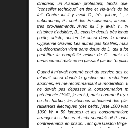
directeur, un Alsacien protestant, tandis qu
"conseiller technique" en titre et vis-à-vis de 
fait. Contre lui il y avait C., très jaloux, L.
subordonné, P., chef des Encaisseurs, ancien f
très pro-Allemands. Avec lui il y avait Y.,
histoires d'adultère, B., caissier depuis très lon
poète, artiste, ancien lui aussi dans la mais
Cyprienne Gravier. Les autres pas hostiles, mais
La dénonciation vient sans doute de L. qui a fo
peut-être la complicité active de C., mais c'
certainement réalisée en passant par les "copain
Quand il m'avait nommé chef du service des c
m'avait aussi donné la gestion des restrictions
abonnés, en me recommandant la modération. 
ne devait pas dépasser la consommation m
précédente (1941, je crois), mais comme il n'y 
ou de charbon, les abonnés achetaient des pla
radiateurs électriques (des petits, juste 1000 watt
1000 W = 50 lampes) et les consommations s'
arranger les choses et cela scandalisait P. qui a
contrevenants en prison. Tant que Gaston Birgé éta