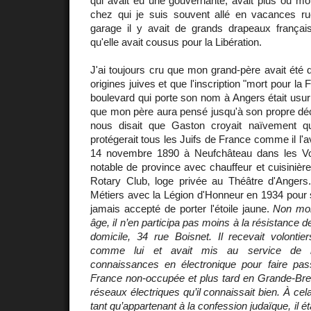
qui avait eu une gouvernante, avait plus ou mo
chez qui je suis souvent allé en vacances r
garage il y avait de grands drapeaux français
qu'elle avait cousus pour la Libération.
J'ai toujours cru que mon grand-père avait été
origines juives et que l'inscription "mort pour la
boulevard qui porte son nom à Angers était usu
que mon père aura pensé jusqu'à son propre décès
nous disait que Gaston croyait naïvement 
protégerait tous les Juifs de France comme il l'ava
14 novembre 1890 à Neufchâteau dans les Vo
notable de province avec chauffeur et cuisiniè
Rotary Club, loge privée au Théâtre d'Angers.
Métiers avec la Légion d'Honneur en 1934 pour se
jamais accepté de porter l'étoile jaune.
Non mob
âge, il n’en participa pas moins à la résistance 
domicile, 34 rue Boisnet. Il recevait volontie
comme lui et avait mis au service de 
connaissances en électronique pour faire p
France non-occupée et plus tard en Grande-B
réseaux électriques qu’il connaissait bien. À cela 
tant qu’appartenant à la confession judaïque, il ét