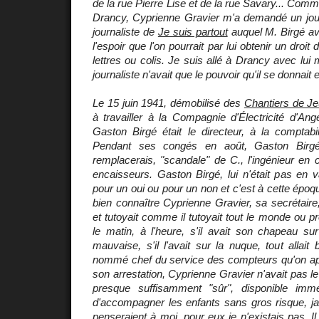
de la rue Pierre Lise et de la rue Savary... Comme
Drancy, Cyprienne Gravier m'a demandé un jour 
journaliste de
Je suis partout
auquel M. Birgé av
l'espoir que l'on pourrait par lui obtenir un droit 
lettres ou colis. Je suis allé à Drancy avec lui 
journaliste n'avait que le pouvoir qu'il se donnait
Le 15 juin 1941, démobilisé des
Chantiers de J
à travailler à la Compagnie d'Électricité d'An
Gaston Birgé était le directeur, à la comptabil
Pendant ses congés en août, Gaston Birg
remplacerais, "scandale" de C., l'ingénieur en c
encaisseurs. Gaston Birgé, lui n'était pas en v
pour un oui ou pour un non et c'est à cette épo
bien connaître Cyprienne Gravier, sa secrétaire, 
et tutoyait comme il tutoyait tout le monde ou pr
le matin, à l'heure, s'il avait son chapeau sur
mauvaise, s'il l'avait sur la nuque, tout allait
nommé chef du service des compteurs qu'on appel
son arrestation, Cyprienne Gravier n'avait pas le 
presque suffisamment "sûr", disponible imm
d'accompagner les enfants sans gros risque, j
penseraient à moi, pour eux je n'existais pas. Il 