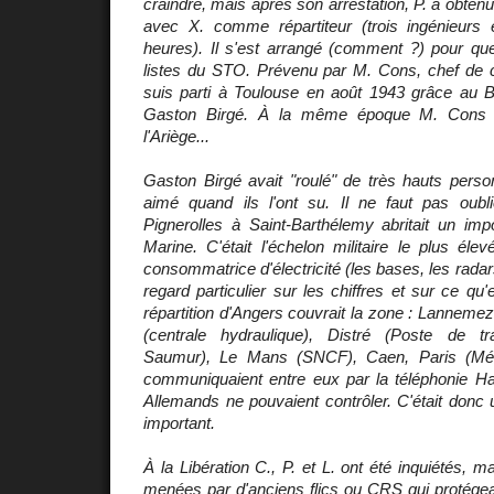
craindre, mais après son arrestation, P. a obten
avec X. comme répartiteur (trois ingénieurs e
heures). Il s'est arrangé (comment ?) pour que 
listes du STO. Prévenu par M. Cons, chef de ca
suis parti à Toulouse en août 1943 grâce au B
Gaston Birgé. À la même époque M. Cons 
l'Ariège...
Gaston Birgé avait "roulé" de très hauts perso
aimé quand ils l'ont su. Il ne faut pas oub
Pignerolles à Saint-Barthélemy abritait un imp
Marine. C'était l'échelon militaire le plus éle
consommatrice d'électricité (les bases, les radars
regard particulier sur les chiffres et sur ce qu'
répartition d'Angers couvrait la zone : Lannem
(centrale hydraulique), Distré (Poste de t
Saumur), Le Mans (SNCF), Caen, Paris (Métro
communiquaient entre eux par la téléphonie H
Allemands ne pouvaient contrôler. C'était donc
important.
À la Libération C., P. et L. ont été inquiétés, m
menées par d'anciens flics ou CRS qui protégea