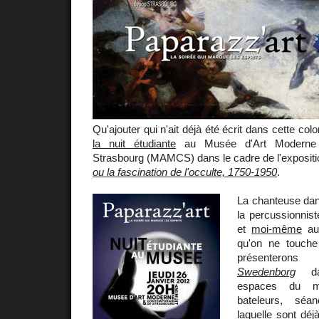
Qu'ajouter qui n'ait déjà été écrit dans cette col
la nuit étudiante
au Musée d'Art Moderne 
Strasbourg (MAMCS) dans le cadre de l'exposit
ou la fascination de l'occulte, 1750-1950
.
La chanteuse da
la percussionnis
et
moi-même
aux
qu'on ne touche
présenteron
Swedenborg
dan
espaces du m
bateleurs, séa
laquelle sont déj