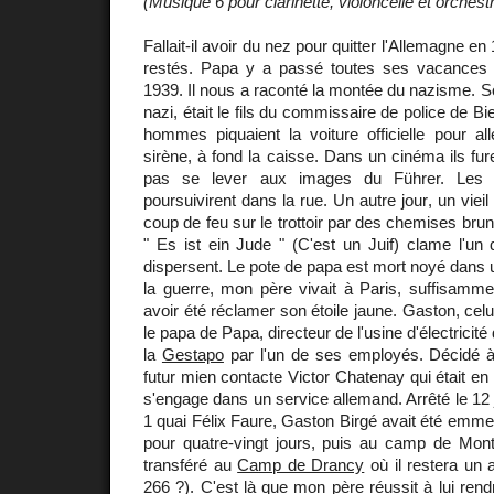
(Musique 6 pour clarinette, violoncelle et orchest
Fallait-il avoir du nez pour quitter l'Allemagne e
restés. Papa y a passé toutes ses vacances 
1939. Il nous a raconté la montée du nazisme. So
nazi, était le fils du commissaire de police de Bi
hommes piquaient la voiture officielle pour al
sirène, à fond la caisse. Dans un cinéma ils fur
pas se lever aux images du Führer. Les J
poursuivirent dans la rue. Un autre jour, un vie
coup de feu sur le trottoir par des chemises brune
" Es ist ein Jude " (C'est un Juif) clame l'un
dispersent. Le pote de papa est mort noyé dans
la guerre, mon père vivait à Paris, suffisamme
avoir été réclamer son étoile jaune. Gaston, cel
le papa de Papa, directeur de l'usine d'électricit
la
Gestapo
par l'un de ses employés. Décidé à 
futur mien contacte Victor Chatenay qui était en
s'engage dans un service allemand. Arrêté le 12 
1 quai Félix Faure, Gaston Birgé avait été emme
pour quatre-vingt jours, puis au camp de Mont
transféré au
Camp de Drancy
où il restera un 
266 ?). C'est là que mon père réussit à lui rendr