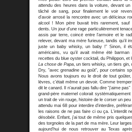
attendu des heures dans la voiture, devant un 
tâché de sang, pour finalement le voir reve
d'avoir arrosé la rencontre avec un délicieux r
alcool ! Mon père buvait très rarement, sauf l
dents. Un jour d'une rage particulièrement tenac
assis par terre, coincé entre l'armoire et le ra
relever, devant ma mère furieuse, tandis qu'il ins
juste un baby whisky, un baby !" Sinon, il éta
américains, vu qu'il avait même été barman 
recettes du blue oyster cocktail, du Philippon, et 
La chose de Papa
, un tiers whisky, un tiers gin
Dry, "avec grenadine au goût", pour certains spé
Nous avons toujours eu le droit de tout goûter
lèvres, c'était même un devoir. Comme tremper 
dit le canard. Il n'aurait pas fallu dire "j'aime pa
grand-père maternel colorait systématiquement 
un trait de vin rouge, histoire de le corser un pe
attendu mai 68 pour interdire d'interdire, préféra
les raisons de ne pas faire ci ou ça. L'interdit n
désobéir. Enfant, j'ai tout de même pris quelque
des torgnoles de la part de ma mère. Leur larges
aujourd'hui de nous retrouver au Texas aprè