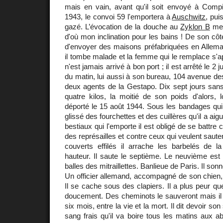
mais en vain, avant qu'il soit envoyé à Com
1943, le convoi 59 l'emportera à
Auschwitz
, pui
gazé. L’évocation de la douche au
Zyklon B
me 
d'où mon inclination pour les bains ! De son cô
d'envoyer des maisons préfabriquées en Alle
il tombe malade et la femme qui le remplace s'a
n'est jamais arrivé à bon port ; il est arrêté le 2
du matin, lui aussi à son bureau, 104 avenue d
deux agents de la Gestapo. Dix sept jours sans
quatre kilos, la moitié de son poids d'alors, l
déporté le 15 août 1944. Sous les bandages qui 
glissé des fourchettes et des cuillères qu'il a ai
bestiaux qui l'emporte il est obligé de se battre 
des représailles et contre ceux qui veulent saute
couverts effilés il arrache les barbelés de l
hauteur. Il saute le septième. Le neuvième est
balles des mitraillettes. Banlieue de Paris. Il so
Un officier allemand, accompagné de son chien, vie
Il se cache sous des clapiers. Il a plus peur que l
doucement. Des cheminots le sauveront mais il 
six mois, entre la vie et la mort. Il dit devoir son
sang frais qu'il va boire tous les matins aux ab