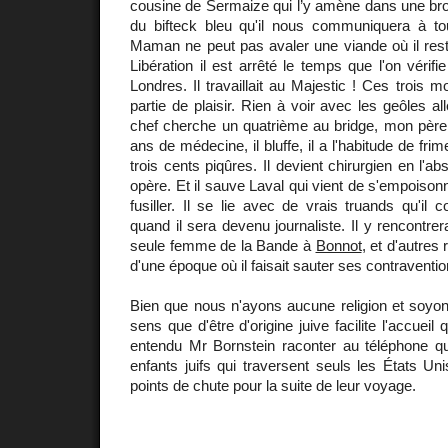
cousine de Sermaize qui l’y amène dans une broue
du bifteck bleu qu'il nous communiquera à t
Maman ne peut pas avaler une viande où il reste
Libération il est arrêté le temps que l'on vérif
Londres. Il travaillait au Majestic ! Ces trois 
partie de plaisir. Rien à voir avec les geôles 
chef cherche un quatrième au bridge, mon père 
ans de médecine, il bluffe, il a l'habitude de frime
trois cents piqûres. Il devient chirurgien en l'abs
opère. Et il sauve Laval qui vient de s'empoison
fusiller. Il se lie avec de vrais truands qu'il 
quand il sera devenu journaliste. Il y rencontre
seule femme de la Bande à
Bonnot
, et d'autres
d'une époque où il faisait sauter ses contraventio
Bien que nous n'ayons aucune religion et soyon
sens que d'être d'origine juive facilite l'accueil
entendu Mr Bornstein raconter au téléphone qu'
enfants juifs qui traversent seuls les États Un
points de chute pour la suite de leur voyage.