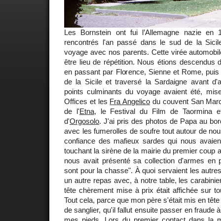
Les Bornstein ont fui l’Allemagne nazie en
rencontrés l'an passé dans le sud de la Sicile
voyage avec nos parents. Cette virée automobile 
être lieu de répétition. Nous étions descendus 
en passant par Florence, Sienne et Rome, puis n
de la Sicile et traversé la Sardaigne avant d'a
points culminants du voyage avaient été, mise
Offices et les
Fra Angelico
du couvent San Marc
de l'
Etna
, le Festival du Film de Taormina et
d'
Orgosolo
. J'ai pris des photos de Papa au bor
avec les fumerolles de soufre tout autour de no
confiance des mafieux sardes qui nous avaient
touchant la sirène de la mairie du premier coup a
nous avait présenté sa collection d'armes en p
sont pour la chasse". À quoi servaient les autr
un autre repas avec, à notre table, les carabini
tête chèrement mise à prix était affichée sur to
Tout cela, parce que mon père s'était mis en têt
de sanglier, qu'il fallut ensuite passer en fraude
mes pieds. Lors du premier contact dans la 