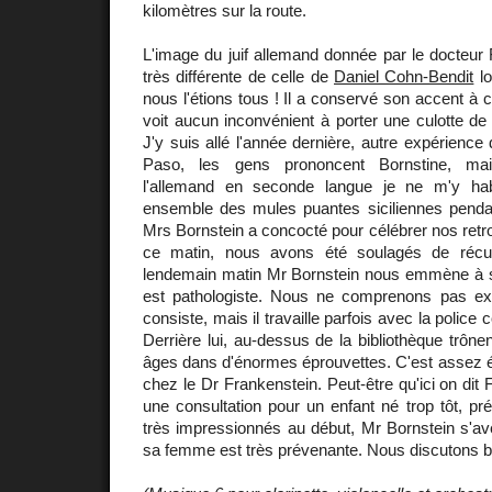
kilomètres sur la route.
L'image du juif allemand donnée par le docteur 
très différente de celle de
Daniel Cohn-Bendit
lo
nous l'étions tous ! Il a conservé son accent à 
voit aucun inconvénient à porter une culotte d
J'y suis allé l'année dernière, autre expérience d
Paso, les gens prononcent Bornstine, ma
l'allemand en seconde langue je ne m'y ha
ensemble des mules puantes siciliennes pendant
Mrs Bornstein a concocté pour célébrer nos retro
ce matin, nous avons été soulagés de récu
lendemain matin Mr Bornstein nous emmène à son
est pathologiste. Nous ne comprenons pas ex
consiste, mais il travaille parfois avec la polic
Derrière lui, au-dessus de la bibliothèque trône
âges dans d'énormes éprouvettes. C'est assez ép
chez le Dr Frankenstein. Peut-être qu'ici on dit 
une consultation pour un enfant né trop tôt, pr
très impressionnés au début, Mr Bornstein s'avè
sa femme est très prévenante. Nous discutons 