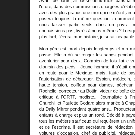
Avant de partir j'ai passé deux mois dans la r
l'ordre, dans des commissions chargées d'élabore
avec des plus grands que moi qui ne m'ont jamai
posera toujours la même question : comment 
nous laisser partir seuls dans un pays 
connaissions pas, livrés à nous mêmes ? Lorsqu
plus tard, j'écrirai mon histoire, je serai incapabl
Mon père est mort depuis longtemps et ma mè
passé. Elle a dû se ronger les sangs pendant d
aventurier pour deux. Combien de fois l'ai-je vu
d'oursin des pieds ! Jeune homme, il s'était em
en route pour le Mexique, mais, faute de pas
l'autorisation de débarquer. Espion, médecin, 
haute tension, coiffeur pour dames, pêcheur
Rochelle, correcteur au Bottin, videur de boîte de
critique à l'ORTF, modiste... Journaliste à Fr
Churchill et Paulette Godard alors mariée à Chapl
du Daily Mirror pendant quatre ans... Producteur, il
enfants à charge et plus un rond. Décidé à payer 
tous les métiers sauf ceux qui requièrent un unifo
et de l'escrime, il est secrétaire de rédactio
voitures d'occasion, chef de publicité, rédact