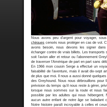
Nous avons peu d'argent pour voyager, sou
chèques
censés nous protéger en cas de vol. C
avons besoin, nous devons les signer dans
échanger contre de vrais billets. Les transports
soit l'avion aller et retour ou l'abonnement Gr
de traverser l'Amérique de part en part sans d
En 1966 mon cousin Serge a effectué un voyage 
faisabilité de l'aventure, mais il avait dix-sept a
de plus que moi. Il nous a aussi donné quelque
des Greyhound. Nous nous débrouillons pour 
prévision du temps qu'il nous reste à gérer, pri
lorsque nous sommes sur la route et nous fais
possible par les adultes qui nous hébergent.
aucun autre enfant de notre âge se baladant
Notre histoire paraît incroyable à celles et ceu