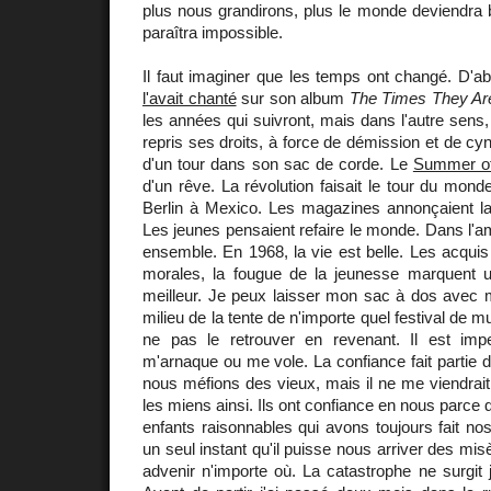
plus nous grandirons, plus le monde deviendra br
paraîtra impossible.
Il faut imaginer que les temps ont changé. D
l'avait chanté
sur son album
The Times They Ar
les années qui suivront, mais dans l'autre sens,
repris ses droits, à force de démission et de cy
d'un tour dans son sac de corde. Le
Summer o
d'un rêve. La révolution faisait le tour du mond
Berlin à Mexico. Les magazines annonçaient la ci
Les jeunes pensaient refaire le monde. Dans l'am
ensemble. En 1968, la vie est belle. Les acqui
morales, la fougue de la jeunesse marquent
meilleur. Je peux laisser mon sac à dos avec m
milieu de la tente de n'importe quel festival de 
ne pas le retrouver en revenant. Il est imp
m'arnaque ou me vole. La confiance fait partie d
nous méfions des vieux, mais il ne me viendrait 
les miens ainsi. Ils ont confiance en nous par
enfants raisonnables qui avons toujours fait nos
un seul instant qu'il puisse nous arriver des mi
advenir n'importe où. La catastrophe ne surgit j