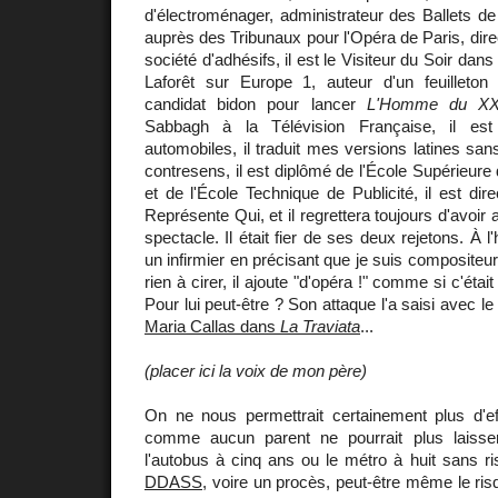
d'électroménager, administrateur des Ballets de
auprès des Tribunaux pour l'Opéra de Paris, dir
société d'adhésifs, il est le Visiteur du Soir dan
Laforêt sur Europe 1, auteur d'un feuilleton p
candidat bidon pour lancer
L'Homme du XX
Sabbagh à la Télévision Française, il es
automobiles, il traduit mes versions latines sans 
contresens, il est diplômé de l'École Supérieu
et de l'École Technique de Publicité, il est dir
Représente Qui, et il regrettera toujours d'avoi
spectacle. Il était fier de ses deux rejetons. À l
un infirmier en précisant que je suis compositeu
rien à cirer, il ajoute "d'opéra !" comme si c'étai
Pour lui peut-être ? Son attaque l'a saisi avec le
Maria Callas dans
La Traviata
...
(placer ici la voix de mon père)
On ne nous permettrait certainement plus d'ef
comme aucun parent ne pourrait plus laiss
l'autobus à cinq ans ou le métro à huit sans ri
DDASS
, voire un procès, peut-être même le risqu