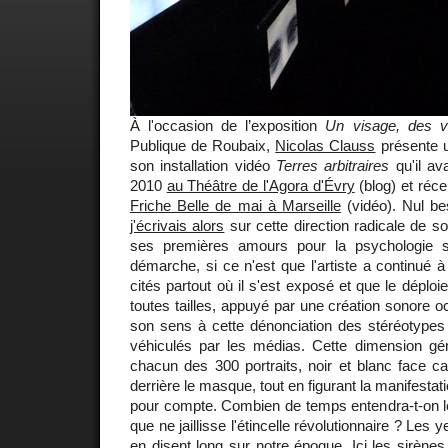
À l'occasion de l’exposition
Un visage, des v
Publique de Roubaix,
Nicolas Clauss
présente u
son installation vidéo
Terres arbitraires
qu'il av
2010
au Théâtre de l'Agora d'Évry
(blog) et réc
Friche Belle de mai à Marseille
(vidéo). Nul be
j'écrivais alors
sur cette direction radicale de s
ses premières amours pour la psychologie so
démarche, si ce n'est que l'artiste a continué à
cités partout où il s'est exposé et que le déplo
toutes tailles, appuyé par une création sonore o
son sens à cette dénonciation des stéréotypes 
véhiculés par les médias. Cette dimension g
chacun des 300 portraits, noir et blanc face c
derrière le masque, tout en figurant la manifesta
pour compte. Combien de temps entendra-t-on le 
que ne jaillisse l'étincelle révolutionnaire ? Les
en disent long sur notre époque. Ici les sirènes