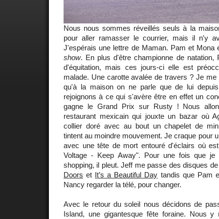
Nous nous sommes réveillés seuls à la maison.
pour aller ramasser le courrier, mais il n'y av
J'espérais une lettre de Maman. Pam et Mona é
show
. En plus d'être championne de natation
d'équitation, mais ces jours-ci elle est préoc
malade. Une carotte avalée de travers ? Je m
qu'à la maison on ne parle que de lui depui
rejoignons à ce qui s'avère être en effet un c
gagne le Grand Prix sur Rusty ! Nous allons
restaurant mexicain qui jouxte un bazar où 
collier doré avec au bout un chapelet de min
tintent au moindre mouvement. Je craque pour u
avec une tête de mort entouré d'éclairs où est
Voltage - Keep Away". Pour une fois que je 
shopping, il pleut. Jeff me passe des disques d
Doors
et
It’s a Beautiful Day
tandis que Pam e
Nancy regarder la télé, pour changer.
Avec le retour du soleil nous décidons de pas
Island, une gigantesque fête foraine. Nous y