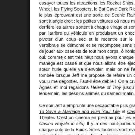
essayer toutes les attractions, les Rocket Ships, 
Wheel, les Flying Scooters, le Bat Cave Dark Ride
le plus éprouvant est une sorte de Scenic Rail
sont à angle droit : les petites voitures où nous 
derrière les autres sortent à chaque virage et son
par l'arrière du véhicule en produisant un choc
pivoter d'un coup sec et le recentre sur le
vertébrale se démonte et se recompose sans ce
de jouer aux osselets de tout mon corps, ô iro
oui, comme c'est très haut nous avons chaque f
manège est cassé et que nous allons être éjec
sœur hurle qu'elle va s'envoler, mais on ne l'
tombée lorsque Jeff me propose de refaire un de
voulu me dégonfler. Faut-il être débile ! On a cr
Agnès et moi regardons
Helene of Troy
jusqu'
lendemain, les dessins animés du samedi matin.
Ce soir Jeff a emprunté une décapotable plus gra
To Save a Marriage and Ruin Your Life
et
Cas
Theater. C’est un cinéma en plein air pour les 
Casino Royale in situ)
Il y a des haut-parleurs
chaque côté de la Buick. Si les fauteuils sont