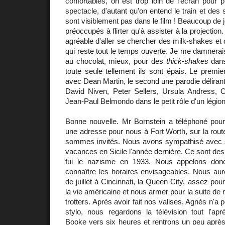
confortables, on est trop loin de l'écran pour p
spectacle, d'autant qu'on entend le train et des 
sont visiblement pas dans le film ! Beaucoup de j
préoccupés à flirter qu'à assister à la projection
agréable d'aller se chercher des milk-shakes et 
qui reste tout le temps ouverte. Je me damnera
au chocolat, mieux, pour des
thick-shakes
dans 
toute seule tellement ils sont épais. Le premi
avec Dean Martin, le second une parodie délira
David Niven, Peter Sellers, Ursula Andress,
Jean-Paul Belmondo dans le petit rôle d'un légion
Bonne nouvelle. Mr Bornstein a téléphoné pour
une adresse pour nous à Fort Worth, sur la rou
sommes invités. Nous avons sympathisé avec s
vacances en Sicile l'année dernière. Ce sont des
fui le nazisme en 1933. Nous appelons don
connaître les horaires envisageables. Nous aur
de juillet à Cincinnati, la Queen City, assez pou
la vie américaine et nous armer pour la suite de
trotters. Après avoir fait nos valises, Agnès n'a 
stylo, nous regardons la télévision tout l'ap
Booke vers six heures et rentrons un peu après