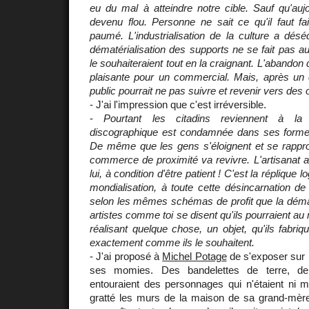
eu du mal à atteindre notre cible. Sauf qu'auj
devenu flou. Personne ne sait ce qu'il faut fa
paumé. L'industrialisation de la culture a désé
dématérialisation des supports ne se fait pas au
le souhaiteraient tout en la craignant. L'abandon
plaisante pour un commercial. Mais, après un 
public pourrait ne pas suivre et revenir vers des o
- J'ai l'impression que c'est irréversible.
-
Pourtant les citadins reviennent à la bi
discographique est condamnée dans ses formes
De même que les gens s'éloignent et se rappro
commerce de proximité va revivre. L'artisanat 
lui, à condition d'être patient ! C'est la réplique lo
mondialisation, à toute cette désincarnation de 
selon les mêmes schémas de profit que la dématé
artistes comme toi se disent qu'ils pourraient au 
réalisant quelque chose, un objet, qu'ils fabriq
exactement comme ils le souhaitent.
- J'ai proposé à
Michel Potage
de s'exposer sur l
ses momies. Des bandelettes de terre, de
entouraient des personnages qui n'étaient ni mor
gratté les murs de la maison de sa grand-mère o