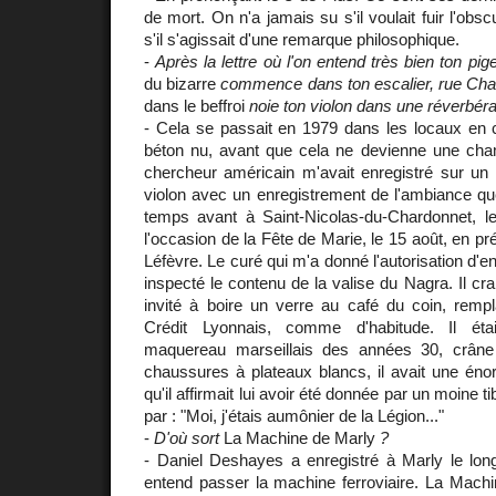
de mort. On n'a jamais su s'il voulait fuir l'ob
s'il s'agissait d'une remarque philosophique.
-
Après la lettre où l'on entend très bien ton pi
du bizarre
commence dans ton escalier, rue Cha
dans le beffroi
noie ton violon dans une réverbérat
- Cela se passait en 1979 dans les locaux en c
béton nu, avant que cela ne devienne une ch
chercheur américain m'avait enregistré sur un o
violon avec un enregistrement de l'ambiance que
temps avant à Saint-Nicolas-du-Chardonnet, le 
l'occasion de la Fête de Marie, le 15 août, en 
Léfèvre. Le curé qui m'a donné l'autorisation d'en
inspecté le contenu de la valise du Nagra. Il crai
invité à boire un verre au café du coin, rempl
Crédit Lyonnais, comme d'habitude. Il ét
maquereau marseillais des années 30, crâne
chaussures à plateaux blancs, il avait une éno
qu'il affirmait lui avoir été donnée par un moine
par : "Moi, j'étais aumônier de la Légion..."
-
D'où sort
La Machine de Marly
?
- Daniel Deshayes a enregistré à Marly le long
entend passer la machine ferroviaire. La Machi