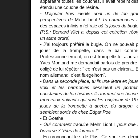
apparaître toutes les couches, il avait repeint 
étendu une couche de résine.
-
D'ajouter trois inédits dont un de ton gr
perspectives de
Mehr Licht !
Tu commences 
des espaces infinis m'effraie
où tu joues du bugle
(P.S.: Bernard Vitet a, depuis cet entretien, ré
un autre ordre)
- J'ai toujours préféré le bugle. On ne pouvait
jouer de la trompette, dans le bal comm
Professionnellement, on est trompettiste. J'aura
Yves Montand me demandait parfois de prendre mo
obligé de lui répéter : " ce n'est pas un clairon...
nom allemand, c'est fluegelhorn".
-
Dans la seconde pièce, tu lis une lettre en joua
voix et tes harmonies dessinent un portrai
constantes de ton histoire. Ils forment une bonne
morceaux suivants qui sont les originaux de 1
joues de la trompette à anche, du dragon, du
semblent sortis de chez Edgar Poe.
- Et Goethe !
-
Oui comment traduire
Mehr Licht !
pour que 
l'inverse ? "Plus de lumière !"
- En prononçant le s de Plus. Ce sont ses derniè