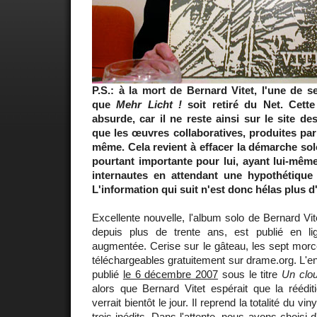
P.S.: à la mort de Bernard Vitet, l'une de s
que
Mehr Licht !
soit retiré du Net. Cett
absurde, car il ne reste ainsi sur le site 
que les œuvres collaboratives, produites pa
même. Cela revient à effacer la démarche sol
pourtant importante pour lui, ayant lui-même 
internautes en attendant une hypothétique 
L'information qui suit n'est donc hélas plus d'
Excellente nouvelle, l'album solo de Bernard Vit
depuis plus de trente ans, est publié en l
augmentée. Cerise sur le gâteau, les sept morc
téléchargeables gratuitement sur drame.org. L'entr
publié
le 6 décembre 2007
sous le titre
Un clou
alors que Bernard Vitet espérait que la réédit
verrait bientôt le jour. Il reprend la totalité du v
trois inédits. Dans l'attente, nous avons chois