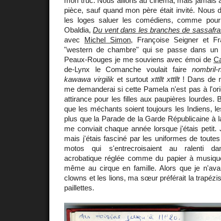
mon truc. Nous allions au cinéma, mais jamais a
pièce, sauf quand mon père était invité. Nous 
les loges saluer les comédiens, comme pou
Obaldia,
Du vent dans les branches de sassafra
avec
Michel Simon
, Françoise Seigner et F
"western de chambre" qui se passe dans un 
Peaux-Rouges je me souviens avec émoi de
Ca
de-Lynx le Comanche voulait faire
nombril-
kawawa virgilik
et surtout
xttllt xttllt
! Dans de n
me demanderai si cette Pamela n'est pas à l'orig
attirance pour les filles aux paupières lourdes.
que les méchants soient toujours les Indiens, l
plus que la Parade de la Garde Républicaine à 
me conviait chaque année lorsque j'étais petit. J
mais j'étais fasciné par les uniformes de toutes
motos qui s'entrecroisaient au ralenti d
acrobatique réglée comme du papier à musique
même au cirque en famille. Alors que je n'ava
clowns et les lions, ma sœur préférait la trapéz
paillettes.