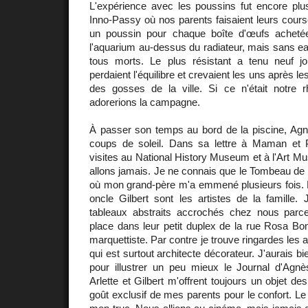
L'expérience avec les poussins fut encore plu
Inno-Passy où nos parents faisaient leurs cour
un poussin pour chaque boîte d'œufs achet
l'aquarium au-dessus du radiateur, mais sans eau
tous morts. Le plus résistant a tenu neuf jour
perdaient l'équilibre et crevaient les uns après
des gosses de la ville. Si ce n'était notre
adorerions la campagne.
À passer son temps au bord de la piscine, Agn
coups de soleil. Dans sa lettre à Maman et 
visites au National History Museum et à l'Art M
allons jamais. Je ne connais que le Tombeau de
où mon grand-père m'a emmené plusieurs fois.
oncle Gilbert sont les artistes de la famille.
tableaux abstraits accrochés chez nous parce 
place dans leur petit duplex de la rue Rosa Bo
marquettiste. Par contre je trouve ringardes les
qui est surtout architecte décorateur. J'aurais b
pour illustrer un peu mieux le Journal d'Agn
Arlette et Gilbert m'offrent toujours un objet de
goût exclusif de mes parents pour le confort. Le