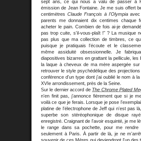
sept ans, ce qui nous a valu de passer à 
émission de Jean Fontaine. Je me suis offert b
centimètres
Claude François à l'Olympia
avec
parents me donnaient dix centimes chaque f
acheter le pain. Combien de fois ai-je demand
pas trop cuite, s'il-vous-plaît !" ? La musique
pas plus que ma collection de timbres, ce qui
puisque je pratiquais l'écoute et le classemen
même assiduité obsessionnelle. Je fabriqu
diapositives bizarres en grattant la pellicule, les 
la laque à cheveux de ma mère aspergée sur l
retrouver le style psychédélique des projections
conférence d'un type dont j'ai oublié le nom à 
XVIe arrondissement, près de la Seine.
Sur le dernier accord de
The Chrome Plated Meg
n'en finit pas, j'annonce fièrement que si je 
voilà ce que je ferais. Lorsque je pose l'exemplai
platine de l'électrophone de Jeff qui n'est pas là
superbe son stéréophonique de disque ra
enregistré. Craignant de l'avoir esquinté, je me l
le range dans sa pochette, pour me rendre
seulement à Paris. À partir de là, je ne m'arrêt
souvenir de ces Mères qui deviendront l'un des t