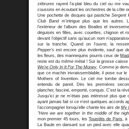
zébrures rayent l'a-plat bleu du ciel ou me vau
coussins en écoutant les orchestres de la côte o
Une pochette de disques qui pastiche
Sergent 
Club Band
m'intrigue plus que les autres. L
l'extérieur de l'album des Beatles et inversem
déguisés en filles, avec couettes, chignon et r
devant l'objectif sans qu'aucun nom n'apparaisse
sur la tranche. Quand on l'ouvre, la res
Pepper's
est encore plus évidente, sauf que 
les fleurs, des mannequins pourris ceux de
Mad
reste est du même métal ! Sur la grosse caisse on 
We're Only In It For The Money
. Comme je deman
que ce machin invraissemblable, il pose sur le 
Mothers of Invention. Le ciel me tombe dessu
entendu de pareil. Dès les premières seco
plancher, fasciné, emporté, conquis. C'est la révé
Jusqu'ici je ne m'étais pas intéressé plus que 
ayant jamais fait si ce n'est quelques accords 
l'accompagner lorsqu'elle chante les airs de
My 
"Here we are together in the middle of the nigh
mon premier 45 tours, les
Touistitis de Paris
, à
La Baule en dansant sur un pied avec elle qua