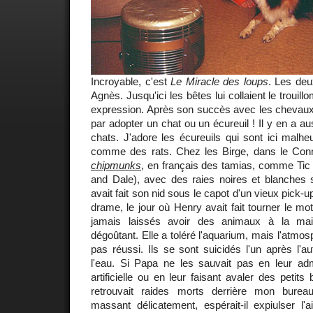
Incroyable, c'est
Le Miracle des loups
. Les deu
Agnès. Jusqu'ici les bêtes lui collaient le trouil
expression. Après son succès avec les chevaux et
par adopter un chat ou un écureuil ! Il y en a au
chats. J'adore les écureuils qui sont ici malh
comme des rats. Chez les Birge, dans le Connec
chipmunks
, en français des tamias, comme Tic 
and Dale), avec des raies noires et blanches s
avait fait son nid sous le capot d'un vieux pick-u
drame, le jour où Henry avait fait tourner le 
jamais laissés avoir des animaux à la mai
dégoûtant. Elle a toléré l'aquarium, mais l'atmosp
pas réussi. Ils se sont suicidés l'un après l'a
l'eau. Si Papa ne les sauvait pas en leur admi
artificielle ou en leur faisant avaler des petits 
retrouvait raides morts derrière mon bure
massant délicatement, espérait-il expiulser l'a