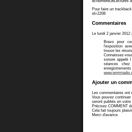
dcNombreDeLectures d
Pour faire un trackback 
id=2208
Commentaires
Le lundi 2 janvier 2012
Bravo pour ces
l'exposition av
trouve les réson
Connaissez-vous
sonore appelé I
séances chez
enregistrement
www.grrrrrrradio
Ajouter un comm
Les commentaires ont é
Vous pouvez continuer
seront publiés en votr
Précisez COMMENT dans 
Cela fait toujours plaisi
Merci d'avance.