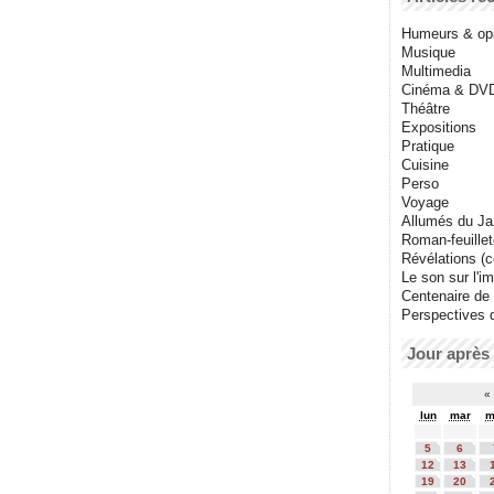
Humeurs & op
Musique
Multimedia
Cinéma & DV
Théâtre
Expositions
Pratique
Cuisine
Perso
Voyage
Allumés du J
Roman-feuille
Révélations (co
Le son sur l'i
Centenaire de
Perspectives 
Jour après 
«
lun
mar
m
5
6
12
13
19
20