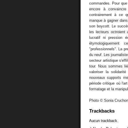
commandes. Pour que c
encore à convaincre l
contrairement à ce qu
manque à gagner dans l
son boycott. Le succè
les lecteurs octroient
lucratif ni pression
étymologiquement 
"professionnels". La pr
du neuf. Les journaliste
secteur artistique s'ef
tour. Nous sommes lié
valoriser la solidari
nouveaux supports me
période critique où l'ar
formatage et la manipu
Photo © Sonia Crucho
Trackbacks
Aucun trackback.