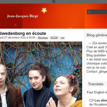
70
Jean-Jacques Birgé
Swedenborg en écoute
Blog général
ardi 27 décembre 2011 à 00:09
::
Musique
::
#2208
::
rss
--- 21e année 
Créé en août 2
Plus de 6000 ar
Blog quotidien f
+ en miroir su
chronique solida
non je ne suis 
Contact:
jjbirg
Translate
Fast English tr
CD
Les dém
de l'Académi