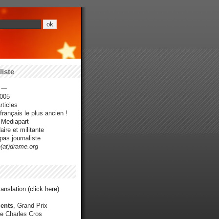
iste
---
005
ticles
rançais le plus ancien !
r Mediapart
ire et militante
pas journaliste
e(at)drame.org
anslation (click here)
ents
, Grand Prix
e Charles Cros