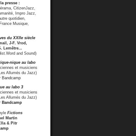
la presse :
lérama, CitizenJazz,
umanité, Impro Jazz,
utre quotidien,
 France Musique,
ves du XXIIe siècle
ail, J-F. Vrod,
S. Lemêtre
...
ist.Word and Sound)
ique-nique au labo
iennes et musiciens
es Allumés du Jazz)
r
Bandcamp
ue au labo 3
ciennes et musiciens
Les Allumés du Jazz)
r
Bandcamp
nyle
Fictions
el Martin
lla & Pitr
camp