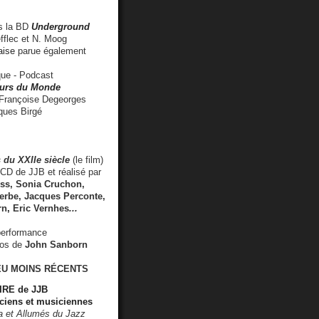
 la BD
Underground
fflec et N. Moog
aise
parue également
e - Podcast
rs du Monde
rançoise Degeorges
ues Birgé
 du XXIIe siècle
(le film)
CD de JJB et réalisé par
s, Sonia Cruchon,
rbe, Jacques Perconte,
rn
,
Eric Vernhes
...
performance
éos de
John Sanborn
EU MOINS RÉCENTS
RE de JJB
ciens et musiciennes
ra et Allumés du Jazz