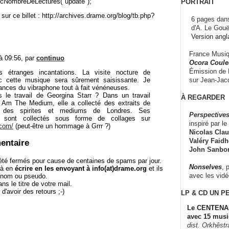
cNombreDeLectures("update");
PORTRAIT
sur ce billet : http://archives.drame.org/blog/tb.php?
6 pages dans
d'A. Le Gouë
Version angl
France Musiqu
 à 09:56, par
continuo
Ocora Couleu
Émission de F
 étranges incantations. La visite nocture de
sur Jean-Jacq
ec cette musique sera sûrement saisissante. Je
ances du vibraphone tout à fait vénéneuses.
 le travail de Georgina Starr ? Dans un travail
À REGARDER
 Am The Medium, elle a collecté des extraits de
 des spirites et mediums de Londres. Ses
Perspectives
s sont collectés sous forme de collages sur
inspiré par le 
.com/
(peut-être un hommage à Grrr ?)
Nicolas Claus
Valéry Faidhe
entaire
John Sanbo
té fermés pour cause de centaines de spams par jour.
Nonselves
, 
 à en
écrire en les envoyant à info(at)drame.org
et ils
avec les vid
e nom ou pseudo.
le titre de votre mail.
r d'avoir des retours ;-)
LP & CD
UN P
Le CENTENAI
avec 15 musi
dist. Orkhêst