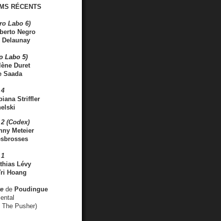
MS RÉCENTS
ro Labo 6)
berto Negro
 Delaunay
ro Labo 5)
lène Duret
e Saada
 4
iana Striffler
elski
2 (Codex)
nny Meteier
esbrosses
 1
thias Lévy
ri Hoang
ve
de
Poudingue
ental
. The Pusher)