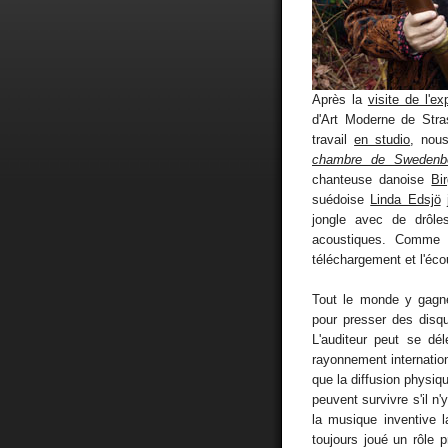
Après la
visite de l'ex
d'Art Moderne de Stra
travail
en studio
, nou
chambre de Swedenb
chanteuse danoise
Bi
suédoise
Linda Edsjö
j
jongle avec de drôles
acoustiques. Comme 
téléchargement et l'éco
Tout le monde y gag
pour presser des disqu
L'auditeur peut se dé
rayonnement internation
que la diffusion physi
peuvent survivre s'il 
la musique inventive l
toujours joué un rôle 