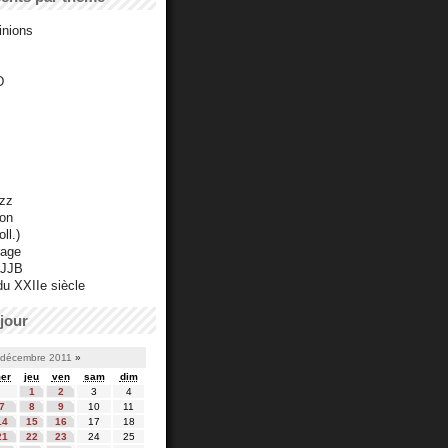
inions
D
azz
ton
ll.)
mage
 JJB
du XXIIe siècle
jour
décembre 2011
»
er
jeu
ven
sam
dim
1
2
3
4
7
8
9
10
11
14
15
16
17
18
21
22
23
24
25