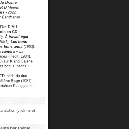
 du Drame
 et D.Meens
ils
- 2022
r Bandcamp
d'Un D.M.I.
fois en CD :
0)
,
À travail égal
1981),
Les bons
les bons amis
(1983),
a caméra
+ La
faces
(inédit, 1984),
) sur Klang Galerie
es bonus inédits !
CD inédit du duo
Hélène Sage
(1981)
utrichien Klanggalerie
anslation (click here)
cents par thème