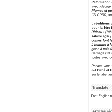
Reformation
avec F.Gorgé
Plumes et po
CD GRRR,
su
5 rééditions 
pour la 1ère 
Rideau !
(198
salaire égal
(
contes font 
L'homme à l
glace à trois 
Carnage
(1985
toutes avec d
Rendez-vous
J-J.Birgé et 
sur le label a
Translate
Fast English tr
Articles ré