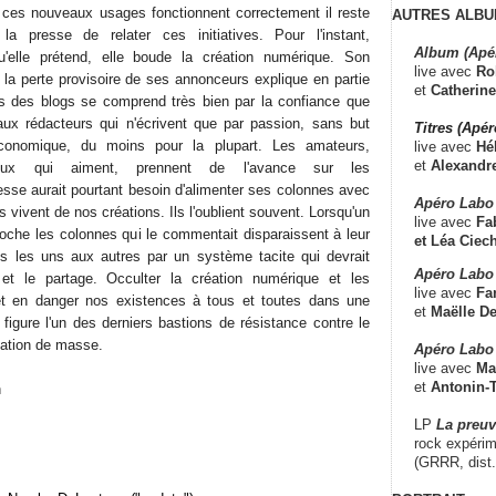
es nouveaux usages fonctionnent correctement il reste
AUTRES ALBU
a presse de relater ces initiatives. Pour l'instant,
Album (Apé
'elle prétend, elle boude la création numérique. Son
live avec
Ro
a perte provisoire de ses annonceurs explique en partie
et
Catherine
s des blogs se comprend très bien par la confiance que
 aux rédacteurs qui n'écrivent que par passion, sans but
Titres (Apé
 économique, du moins pour la plupart. Les amateurs,
live avec
Hé
et
Alexandr
ceux qui aiment, prennent de l'avance sur les
esse aurait pourtant besoin d'alimenter ses colonnes avec
Apéro Labo
s vivent de nos créations. Ils l'oublient souvent. Lorsqu'un
live avec
Fab
filoche les colonnes qui le commentait disparaissent à leur
et
Léa Ciech
s les uns aux autres par un système tacite qui devrait
Apéro Labo 
té et le partage. Occulter la création numérique et les
live avec
Fa
t en danger nos existences à tous et toutes dans une
et
Maëlle D
t figure l'un des derniers bastions de résistance contre le
lation de masse.
Apéro Labo
live avec
Ma
et
Antonin-T
n
LP
La preu
rock expérim
(GRRR, dist