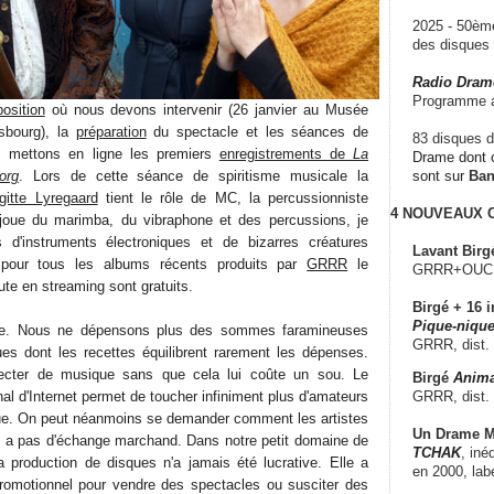
2025 - 50è
des disque
Radio Dram
Programme a
position
où nous devons intervenir (26 janvier au Musée
sbourg), la
préparation
du spectacle et les séances de
83 disques d
s mettons en ligne les premiers
enregistrements de
La
Drame dont c
org
. Lors de cette séance de spiritisme musicale la
sont sur
Ba
rgitte Lyregaard
tient le rôle de MC, la percussionniste
4 NOUVEAUX
oue du marimba, du vibraphone et des percussions, je
 d'instruments électroniques et de bizarres créatures
Lavant Birg
pour tous les albums récents produits par
GRRR
le
GRRR+OUCH!,
ute en streaming sont gratuits.
Birgé + 16 i
Pique-nique
ne. Nous ne dépensons plus des sommes faramineuses
GRRR, dist.
es dont les recettes équilibrent rarement les dépenses.
lecter de musique sans que cela lui coûte un sou. Le
Birgé
Anima
GRRR, dist.
al d'Internet permet de toucher infiniment plus d'amateurs
que. On peut néanmoins se demander comment les artistes
Un Drame Mu
n'y a pas d'échange marchand. Dans notre petit domaine de
TCHAK
, iné
a production de disques n'a jamais été lucrative. Elle a
en 2000, lab
promotionnel pour vendre des spectacles ou susciter des