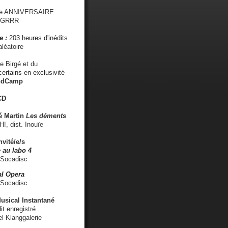
me ANNIVERSAIRE
s GRRR
e :
203 heures d'inédits
léatoire
e Birgé et du
ertains en exclusivité
ndCamp
CD
é
Martin
Les déments
 dist. Inouïe
nvité/e/s
 au labo 4
 Socadisc
l Opera
 Socadisc
sical Instantané
dit enregistré
el Klanggalerie