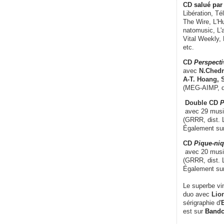
CD
salué par 
Libération, Té
The Wire, L'H
natomusic, L'a
Vital Weekly,
etc.
CD
Perspecti
avec
N.Chedm
A-T. Hoang, 
(MEG-AIMP, d
Double CD
P
avec 29 music
(GRRR, dist. L
Également su
CD
Pique-niq
avec 20 musi
(GRRR, dist. 
Également su
Le superbe vi
duo avec
Lion
sérigraphie d'
E
est sur
Band