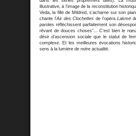
dans les séries proprement dites). La mus
illustrative, à l'image de la reconstitution histori
Veda, la fille de Mildred, s'acharne sur son pian
chante l'
Air des Clochettes
de l'opéra
Lakmé
de
paroles réfléchissent parfaitement son désespoir à
rêvant de douces choses"... C'est bien le nœud 
désir d'ascension sociale que le statut de fe
complexe. Et les meilleures évocations histori
sens à la lumière de notre actualité.