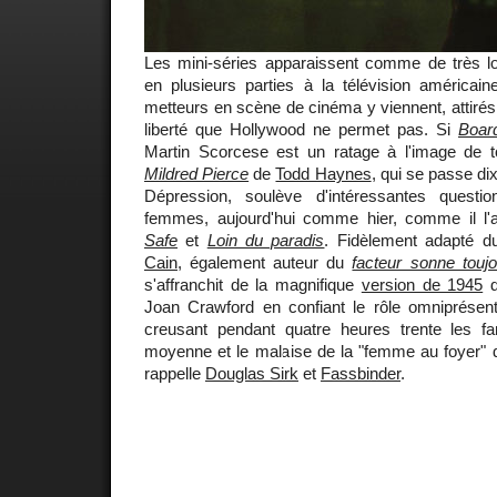
Les mini-séries apparaissent comme de très l
en plusieurs parties à la télévision américai
metteurs en scène de cinéma y viennent, attirés
liberté que Hollywood ne permet pas. Si
Boar
Martin Scorcese est un ratage à l'image de t
Mildred Pierce
de
Todd Haynes
, qui se passe di
Dépression, soulève d'intéressantes questi
femmes, aujourd'hui comme hier, comme il l'
Safe
et
Loin du paradis
. Fidèlement adapté 
Cain
, également auteur du
facteur sonne touj
s'affranchit de la magnifique
version de 1945
Joan Crawford en confiant le rôle omniprése
creusant pendant quatre heures trente les f
moyenne et le malaise de la "femme au foyer"
rappelle
Douglas Sirk
et
Fassbinder
.