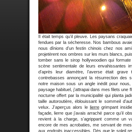
Il était temps qu'il pleuve. Les paysans craqua
fendues par la sécheresse. Nos bambous avai
nous dînions d'un festin chinois chez nos amis
projetèrent nos ombres sur les murs blancs, puis
tomber sans le sirop hollywoodien qui formate 
scène sentimentale de leurs envahissantes im
d'après leur diamètre, l'averse était grave
contrebasses annonçant la résurrection des s
notre maison sous un angle inédit pour nous
paysage habituel, j'attrapai dans mes filets une fl
nocturne offert par la municipalité qui planta ja
taille autoroutière, éblouissant le sommeil d'au
velux. J'aperçus alors le
lierre
grimpant insidi
façade, lierre que j'avais arraché parce qu'il obst
revient à la charge, s'agrippant comme un va
encore de mes acrobaties, me servant de mes or
aux endroits inaccessibles. Dès que le soleil re