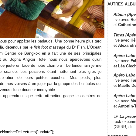
AUTRES ALBU
Album (Apé
live avec
Ro
et
Catherine
Titres (Apé
live avec
Hé
nous pour appâter les badauds. Une bonne heure plus tard
et
Alexandr
à, détendus par le
fish foot massage
du
Dr Fish
. L'Ocean
m Center de Bangkok en a fait une de ses principales
Apéro Labo
ant au Bopha Angkor Hotel nous nous apercevons qu'un
live avec
Fab
itué juste en face de notre chambre ! Le lendemain je me
et
Léa Ciech
te séance. Les poissons étant nettement plus gros je
Apéro Labo 
aspiration de leurs petites bouches. Mes pieds, plus
live avec
Fa
de mes voisins à en juger par la grappe des bestioles qui
et
Maëlle D
evenus d'une douceur incroyable.
Apéro Labo
s apprendrons que cette attraction gagne les centres de
live avec
Ma
et
Antonin-T
LP
La preu
rock expérim
(GRRR, dist
cNombreDeLectures("update");