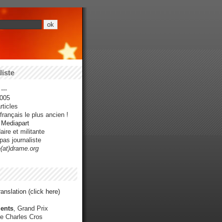
iste
---
005
ticles
rançais le plus ancien !
r Mediapart
ire et militante
pas journaliste
e(at)drame.org
anslation (click here)
ents
, Grand Prix
e Charles Cros