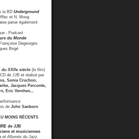
 la BD
Underground
fflec et N. Moog
aise
parue également
e - Podcast
rs du Monde
rançoise Degeorges
ues Birgé
 du XXIIe siècle
(le film)
CD de JJB et réalisé par
s, Sonia Cruchon,
rbe, Jacques Perconte,
rn
,
Eric Vernhes
...
performance
éos de
John Sanborn
EU MOINS RÉCENTS
RE de JJB
ciens et musiciennes
ra et Allumés du Jazz