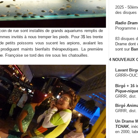
2025 - 50è
des disque
Radio Dram
Programme a
in de rue sont installés de grands aquariums remplis de
mes invités à nous tremper les pieds. Pour 3$ les trente
83 disques d
de petits poissons vous sucent les arpions, avalant les
Drame dont c
prodiguant maints bienfaits thérapeutiques. La première
sont sur
Ba
e. Françoise se tord des rire sous les chatouilles.
4 NOUVEAUX
Lavant Birg
GRRR+OUCH!,
Birgé + 16 i
Pique-nique
GRRR, dist.
Birgé
Anima
GRRR, dist.
Un Drame Mu
TCHAK
, iné
en 2000, lab