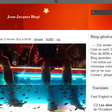
70
Jean-Jacques Birgé
Blog général
di 17 février 2011 à 00:00
::
Voyage
::
#1965
::
rss
--- 21e année 
Créé en août 2
Plus de 6000 ar
Blog quotidien f
+ en miroir su
chronique solida
non je ne suis 
Contact:
jjbirg
Translate
Fast English tr
CD
Les dém
de l'Académi