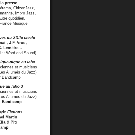
la presse :
lérama, CitizenJazz,
umanité, Impro Jazz,
utre quotidien,
 France Musique,
ves du XXIIe siècle
ail, J-F. Vrod,
S. Lemêtre
...
ist.Word and Sound)
ique-nique au labo
iennes et musiciens
es Allumés du Jazz)
r
Bandcamp
ue au labo 3
ciennes et musiciens
Les Allumés du Jazz)
r
Bandcamp
nyle
Fictions
el Martin
lla & Pitr
camp