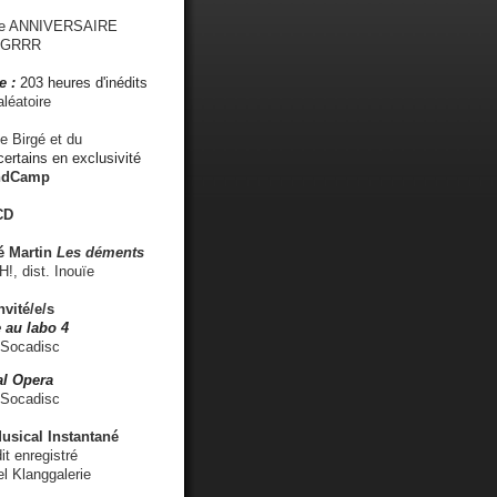
me ANNIVERSAIRE
s GRRR
e :
203 heures d'inédits
léatoire
e Birgé et du
ertains en exclusivité
ndCamp
CD
é
Martin
Les déments
 dist. Inouïe
nvité/e/s
 au labo 4
 Socadisc
l Opera
 Socadisc
sical Instantané
dit enregistré
el Klanggalerie