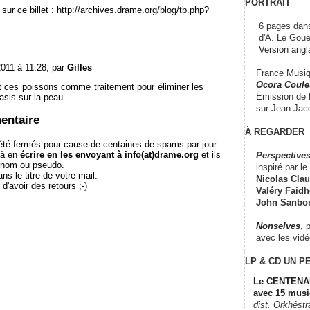
PORTRAIT
sur ce billet : http://archives.drame.org/blog/tb.php?
6 pages dans
d'A. Le Gouë
Version angl
2011 à 11:28, par
Gilles
France Musiqu
Ocora Couleu
nt ces poissons comme traitement pour éliminer les
Émission de F
asis sur la peau.
sur Jean-Jacq
entaire
À REGARDER
té fermés pour cause de centaines de spams par jour.
 à en
écrire en les envoyant à info(at)drame.org
et ils
Perspectives
e nom ou pseudo.
inspiré par le 
le titre de votre mail.
Nicolas Claus
r d'avoir des retours ;-)
Valéry Faidhe
John Sanbo
Nonselves
, 
avec les vid
LP & CD
UN P
Le CENTENAI
avec 15 musi
dist. Orkhêst