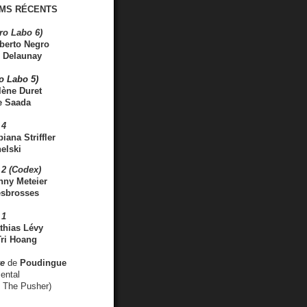
MS RÉCENTS
ro Labo 6)
berto Negro
 Delaunay
ro Labo 5)
lène Duret
e Saada
 4
iana Striffler
elski
2 (Codex)
nny Meteier
esbrosses
 1
thias Lévy
ri Hoang
ve
de
Poudingue
ental
. The Pusher)