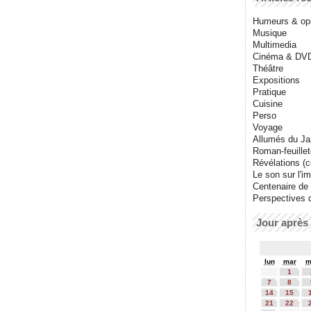
Humeurs & op
Musique
Multimedia
Cinéma & DV
Théâtre
Expositions
Pratique
Cuisine
Perso
Voyage
Allumés du J
Roman-feuille
Révélations (co
Le son sur l'i
Centenaire de
Perspectives 
Jour après 
lun
mar
m
1
7
8
14
15
21
22