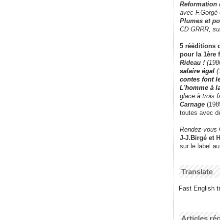
Reformation
avec F.Gorgé
Plumes et po
CD GRRR,
su
5 rééditions 
pour la 1ère 
Rideau !
(198
salaire égal
(
contes font 
L'homme à l
glace à trois 
Carnage
(1985
toutes avec d
Rendez-vous
J-J.Birgé et 
sur le label a
Translate
Fast English tr
Articles ré