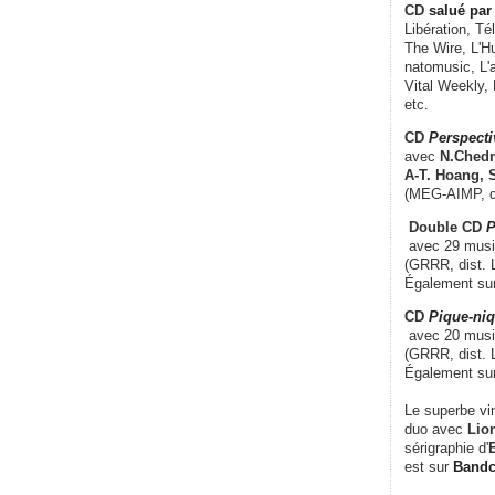
CD
salué par 
Libération, Té
The Wire, L'H
natomusic, L'a
Vital Weekly,
etc.
CD
Perspecti
avec
N.Chedm
A-T. Hoang, 
(MEG-AIMP, d
Double CD
P
avec 29 music
(GRRR, dist. L
Également su
CD
Pique-niq
avec 20 musi
(GRRR, dist. 
Également su
Le superbe vi
duo avec
Lion
sérigraphie d'
E
est sur
Band