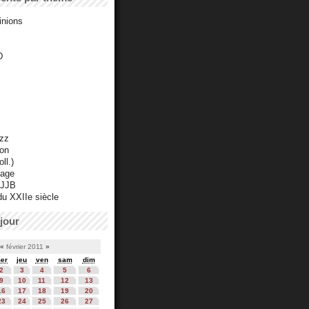
inions
D
azz
ton
ll.)
mage
 JJB
du XXIIe siècle
jour
«
février 2011
»
er
jeu
ven
sam
dim
2
3
4
5
6
9
10
11
12
13
16
17
18
19
20
23
24
25
26
27