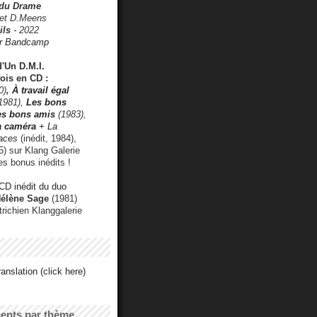
 du Drame
 et D.Meens
ils
- 2022
r Bandcamp
d'Un D.M.I.
fois en CD :
0)
,
À travail égal
1981),
Les bons
les bons amis
(1983),
a caméra
+ La
faces
(inédit, 1984),
) sur Klang Galerie
es bonus inédits !
CD inédit du duo
Hélène Sage
(1981)
utrichien Klanggalerie
anslation (click here)
cents par thème