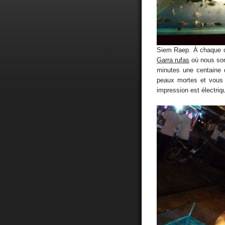
Siem Raep. À chaque co
Garra rufas
où nous som
minutes une centaine 
peaux mortes et vous 
impression est électriqu