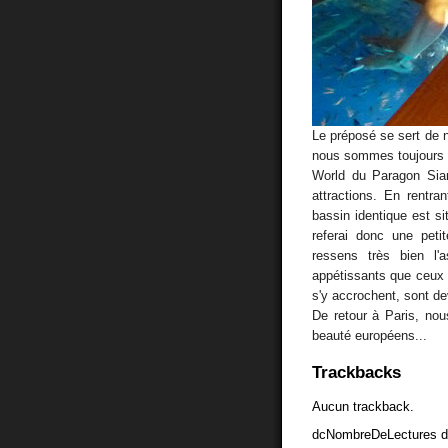
Le préposé se sert de 
nous sommes toujours l
World du Paragon Sia
attractions. En rentr
bassin identique est s
referai donc une peti
ressens très bien l'
appétissants que ceux 
s'y accrochent, sont d
De retour à Paris, nou
beauté européens...
Trackbacks
Aucun trackback.
dcNombreDeLectures d