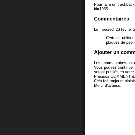
Pour faire un trackback 
id=1965
Commentaires
Le mercredi 23 février 
Certains utilise
plaques de psori
Ajouter un comm
Les commentaires ont é
Vous pouvez continuer
seront publiés en votr
Précisez COMMENT dans 
Cela fait toujours plaisi
Merci d'avance.