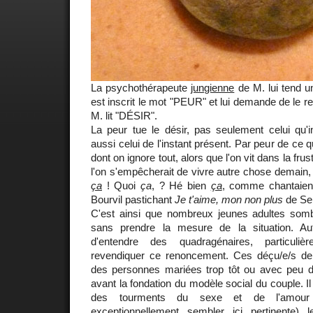
La psychothérapeute
jungienne
de M. lui tend un
est inscrit le mot "PEUR" et lui demande de le ret
M. lit "DÉSIR".
La peur tue le désir, pas seulement celui qu'ins
aussi celui de l'instant présent. Par peur de ce q
dont on ignore tout, alors que l'on vit dans la frustr
l'on s'empêcherait de vivre autre chose demain, 
ça
! Quoi
ça
, ? Hé bien
ça
, comme chantaient
Bourvil pastichant
Je t'aime, mon non plus
de Se
C'est ainsi que nombreux jeunes adultes somb
sans prendre la mesure de la situation. Autr
d'entendre des quadragénaires, particul
revendiquer ce renoncement. Ces déçu/e/s de 
des personnes mariées trop tôt ou avec peu d
avant la fondation du modèle social du couple. I
des tourments du sexe et de l'amour 
exceptionnellement sembler ici pertinente) 