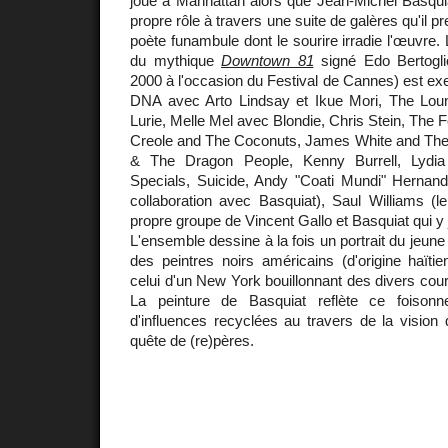
joue à Manhattan alors que Jean-Michel Basquia
propre rôle à travers une suite de galères qu'il pr
poète funambule dont le sourire irradie l'œuvre. 
du mythique
Downtown 81
signé Edo Bertoglio
2000 à l'occasion du Festival de Cannes) est e
DNA avec Arto Lindsay et Ikue Mori, The Lou
Lurie, Melle Mel avec Blondie, Chris Stein, The F
Creole and The Coconuts, James White and The 
& The Dragon People, Kenny Burrell, Lydia 
Specials, Suicide, Andy "Coati Mundi" Herna
collaboration avec Basquiat), Saul Williams (le
propre groupe de Vincent Gallo et Basquiat qui y j
L'ensemble dessine à la fois un portrait du jeune 
des peintres noirs américains (d'origine haïtien
celui d'un New York bouillonnant des divers cour
La peinture de Basquiat reflète ce foison
d'influences recyclées au travers de la vision
quête de (re)pères.