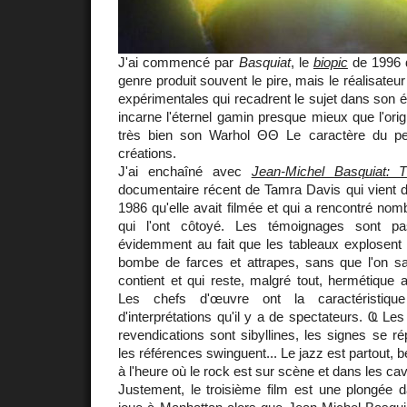
J'ai commencé par
Basquiat
, le
biopic
de 1996
genre produit souvent le pire, mais le réalisate
expérimentales qui recadrent le sujet dans son é
incarne l'éternel gamin presque mieux que l'orig
très bien son Warhol ΘΘ Le caractère du pe
créations.
J'ai enchaîné avec
Jean-Michel Basquiat: 
documentaire récent de Tamra Davis qui vient d
1986 qu'elle avait filmée et qui a rencontré nom
qui l'ont côtoyé. Les témoignages sont pas
évidemment au fait que les tableaux explosent
bombe de farces et attrapes, sans que l'on sa
contient et qui reste, malgré tout, hermétique
Les chefs d'œuvre ont la caractéristiqu
d'interprétations qu'il y a de spectateurs. Ҩ Les 
revendications sont sibyllines, les signes se rép
les références swinguent... Le jazz est partout, 
à l'heure où le rock est sur scène et dans les ca
Justement, le troisième film est une plongée 