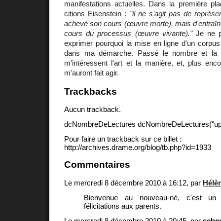
manifestations actuelles. Dans la première p
citions Eisenstein :
"il ne s'agit pas de représe
achevé son cours (œuvre morte), mais d'entraîne
cours du processus (œuvre vivante)."
Je ne p
exprimer pourquoi la mise en ligne d'un corpus 
dans ma démarche. Passé le nombre et la d
m'intéressent l'art et la manière, et, plus enco
m'auront fait agir.
Trackbacks
Aucun trackback.
dcNombreDeLectures dcNombreDeLectures("upd
Pour faire un trackback sur ce billet :
http://archives.drame.org/blog/tb.php?id=1933
Commentaires
Le mercredi 8 décembre 2010 à 16:12, par
Hélè
Bienvenue au nouveau-né, c'est un
félicitations aux parents.
Le mercredi 8 décembre 2010 à 20:45, par
sebc