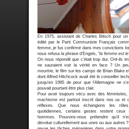
En 1975, assistant de Charles Bitsch pour u
édité par le Parti Communiste Français comm
femme, je fus confirmé dans mes convictions lo
nous refusa la phrase d'Engels,
"la femme est le
On nous répondit que c'était trop dur. Ont-ils
ne sauraient voir la vérité en face ? Un 
meurtrie
, le film sur les camps de Brian Blake 
dont Alfred Hitchcock avait été le conseiller tech
jusqu'en 1985 de peur que l'Allemagne ne s'
pouvait pourtant être plus clair.
Pour avoir toujours vécu avec des féministes, 
machisme est partout inscrit dans nos us et
réflexes. Que nous échangions les rôles
quotidiennes, certains gestes restent ce
hommes. Pouvons-nous prétendre qu'il n'exi
dévolue culturellement aux unes ou aux autres 
revue les tâches ménagères dans votre propre