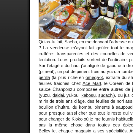
Qu'as-tu fait, Sacha, en me donnant l'adresse d
? La vendeuse m'ayant fait goûter tout le ma
cuillères transparentes et des coupelles de ve
tentation. Leurs produits sortent de l'ordinaire,
Sur l'étagère du haut j'ai aligné de gauche à dr
(piment), un pot de piment frais au yuzu à tomber 
périlla
(la plus riche en
oméga-3
, extraite du sh
feuilles fraîches chez
Ace Mart
, le Coréen de 
sauce Chanponzu composée entre autres de j
(yuzu,
daidai
, yukou,
kabosu
,
sudachi
), du jus
mirin
de trois ans d'âge, des feuilles de
nori
assa
bouillon d'huître, du
kombu
pimenté à saupoudre
pour presque aussi cher que tout le reste qui 
pour changer de
Kioko
où je me fournis habituel
pas la même chose dans toutes ces épice
Belleville, chaque magasin a ses spécialités.