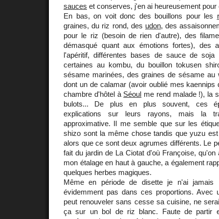
sauces
et conserves, j'en ai heureusement pour 
En bas, on voit donc des bouillons pour les
graines, du riz rond, des
udon
, des assaisonne
pour le riz (besoin de rien d'autre), des filam
démasqué quant aux émotions fortes), des 
l'apéritif, différentes bases de sauce de soja
certaines au kombu, du bouillon tokusen shiro
sésame marinées, des graines de sésame au 
dont un de calamar (avoir oublié mes kaennips d
chambre d'hôtel à
Séoul
me rend malade !), la s
bulots... De plus en plus souvent, ces ép
explications sur leurs rayons, mais la tr
approximative. Il me semble que sur les étique
shizo sont la même chose tandis que yuzu est s
alors que ce sont deux agrumes différents. Le pet
fait du jardin de La Ciotat d'où Françoise, qu'on 
mon étalage en haut à gauche, a également rapp
quelques herbes magiques.
Même en période de disette je n'ai jamais l
évidemment pas dans ces proportions. Avec u
peut renouveler sans cesse sa cuisine, ne serait
ça sur un bol de riz blanc. Faute de partir