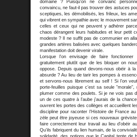
domaine ? Puisqu'on ne convainc personne
convaincu, ne faut-il pas trouver des astuces pour
sceptiques, les démobilisés, les frileux, les ame
qui vibrent en sympathie avec le mouvement san
celles et ceux qui ne peuvent y adhérer parc
chaos dérangent leurs habitudes et leur petit c
modeste ? Il ne suffit pas de communier en all
grandes artères balisées avec quelques banderole
manifestation doit devenir virale.
Lorsque l'on envisage de faire fonctionner 
gratuitement plutôt que de les bloquer on nous
oppose. Depuis quand devons-nous obéir à la lo
absurde ? Au lieu de tarir les pompes à essenc
et servons-nous librement au self ! Si l'on veut
porte-feuilles puisque c'est sa seule "morale",
plumer comme des poulets. Si je ne vois pas 
un de ces quatre à l'aube j'aurais de la chanc
ouvrent les portes des collèges et accueillent le
discipline pour raconter l'Histoire de France au
zèle peut être joyeuse si ces nouveaux grévist
faire correctement leur travail au lieu d'obéir 
Qu'ils fabriquent du lien humain, de la convivialité
solidarité, des notions que le Capital tente de 