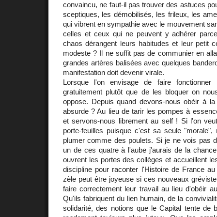
convaincu, ne faut-il pas trouver des astuces pour
sceptiques, les démobilisés, les frileux, les ame
qui vibrent en sympathie avec le mouvement san
celles et ceux qui ne peuvent y adhérer parc
chaos dérangent leurs habitudes et leur petit c
modeste ? Il ne suffit pas de communier en all
grandes artères balisées avec quelques banderole
manifestation doit devenir virale.
Lorsque l'on envisage de faire fonctionner 
gratuitement plutôt que de les bloquer on nous
oppose. Depuis quand devons-nous obéir à la lo
absurde ? Au lieu de tarir les pompes à essenc
et servons-nous librement au self ! Si l'on veut
porte-feuilles puisque c'est sa seule "morale",
plumer comme des poulets. Si je ne vois pas 
un de ces quatre à l'aube j'aurais de la chanc
ouvrent les portes des collèges et accueillent le
discipline pour raconter l'Histoire de France au
zèle peut être joyeuse si ces nouveaux grévist
faire correctement leur travail au lieu d'obéir 
Qu'ils fabriquent du lien humain, de la convivialité
solidarité, des notions que le Capital tente de 