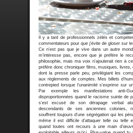
Il y a tant de professionnels zélés et compéte
commentateurs pour que j'évite de gloser sur les
Ce n'est pas que je vive dans un autre monde
m'intéresse pas, encore que je préfère le recul
philosophie, mais ma voix n'ajouterait rien à c
préfère donc chroniquer films, musiques, livres,
dont la presse parle peu, privilégiant les comp
aux règlements de comptes. Mes billets d'hume
contrepied lorsque l'unanimité s'exprime sur u
Par exemple les manifestations anti-G
disproportionnées quand le racisme suinte de p
s'est excusé de son dérapage verbal alo
descendants de ses anciennes colonies, noi
souffrent toujours d'une ségrégation qui les pé
même il est difficile d'attaquer telle ou telle 
quand toutes ont recours à une main d'œuv
exploitable ailleurs qu'ici. Plus-value quand 