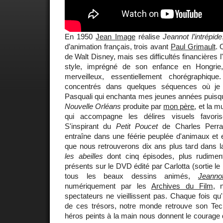
En 1950
Jean Image
réalise
Jeannot l’intrépide
d’animation français, trois avant
Paul Grimault
. 
de Walt Disney, mais ses difficultés financières l
style, imprégné de son enfance en Hongrie
merveilleux, essentiellement chorégraphiqu
concentrés dans quelques séquences où je 
Pasquali qui enchanta mes jeunes années puisqu'i
Nouvelle Orléans
produite par
mon père
, et la 
qui accompagne les délires visuels favoris
S'inspirant du
Petit Poucet
de Charles Perra
entraîne dans une féérie peuplée d'animaux et en
que nous retrouverons dix ans plus tard dans l
les abeilles
dont cinq épisodes, plus rudiment
présents sur le DVD édité par Carlotta (sortie
tous les beaux dessins animés,
Jeannot
numériquement par les
Archives du Film
, 
spectateurs ne vieillissent pas. Chaque fois qu
de ces trésors, notre monde retrouve son Tech
héros peints à la main nous donnent le courage d