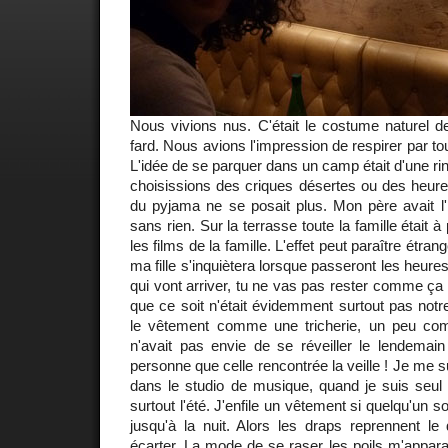
Nous vivions nus. C'était le costume naturel d
fard. Nous avions l'impression de respirer par to
L'idée de se parquer dans un camp était d'une r
choisissions des criques désertes ou des heure
du pyjama ne se posait plus. Mon père avait l'
sans rien. Sur la terrasse toute la famille était à 
les films de la famille. L'effet peut paraître étran
ma fille s'inquiètera lorsque passeront les heures
qui vont arriver, tu ne vas pas rester comme ça 
que ce soit n'était évidemment surtout pas notr
le vêtement comme une tricherie, un peu co
n'avait pas envie de se réveiller le lendemai
personne que celle rencontrée la veille ! Je me su
dans le studio de musique, quand je suis seul j
surtout l'été. J'enfile un vêtement si quelqu'un s
jusqu'à la nuit. Alors les draps reprennent le
écarter. La mode de se raser les poils m'appar