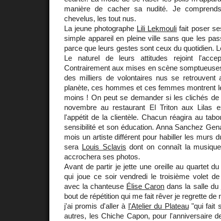
manière de cacher sa nudité. Je comprends
chevelus, les tout nus.
La jeune photographe
Lili Lekmouli
fait poser s
simple appareil en pleine ville sans que les pas
parce que leurs gestes sont ceux du quotidien. L
Le naturel de leurs attitudes rejoint l'acce
Contrairement aux mises en scène somptueuse
des milliers de volontaires nus se retrouvent 
planète, ces hommes et ces femmes montrent le
moins ! On peut se demander si les clichés de 
novembre au restaurant El Triton aux Lilas e
l'appétit de la clientèle. Chacun réagira au tab
sensibilité et son éducation. Anna Sanchez G
mois un artiste différent pour habiller les murs d
sera
Louis Sclavis
dont on connaît la musique,
accrochera ses photos.
Avant de partir je jette une oreille au quartet 
qui joue ce soir vendredi le troisième volet d
avec la chanteuse
Élise Caron
dans la salle du
bout de répétition qui me fait rêver je regrette de
j'ai promis d'aller à
l'Atelier du Plateau
"qui fait 
autres, les Chiche Capon, pour l'anniversaire 