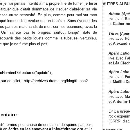
i je n'ai jamais interdit à ma propre
fille
de fumer, je lui ai
AUTRES ALBU
arquer que c'était dommage de risquer d'abréger sa vie
Album (Apé
ience ou sa nervosité. En plus, comme pour moi sur mon
live avec
Ro
iqué lorsque l'on évolue sur un trapèze. Sans évoquer les
et
Catherine
isés par ses marchands de mort sur nos poumons, avec la
. On n'arrête pas le progrès, surtout lorsqu'il date de
Titres (Apé
écouvrir des petits jouets comme la tubeuse, vertubleu,
live avec
Hé
et
Alexandr
 que je ne fume plus ni pas.
Apéro Labo
live avec
Fab
et
Léa Ciech
Apéro Labo 
cNombreDeLectures("update");
live avec
Fa
sur ce billet : http://archives.drame.org/blog/tb.php?
et
Maëlle D
Apéro Labo
live avec
Ma
et
Antonin-T
LP
La preu
entaire
rock expérim
(GRRR, dist
té fermés pour cause de centaines de spams par jour.
 à en
écrire en les envoyant à info(at)drame.org
et ils