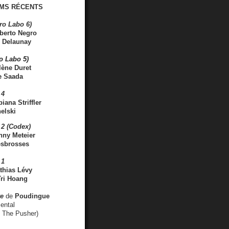
MS RÉCENTS
ro Labo 6)
berto Negro
 Delaunay
ro Labo 5)
lène Duret
e Saada
 4
iana Striffler
elski
2 (Codex)
nny Meteier
esbrosses
 1
thias Lévy
ri Hoang
ve
de
Poudingue
ental
. The Pusher)