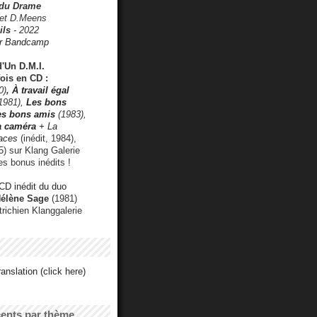
 du Drame
 et D.Meens
ils
- 2022
r Bandcamp
d'Un D.M.I.
fois en CD :
0)
,
À travail égal
1981),
Les bons
les bons amis
(1983),
a caméra
+ La
faces
(inédit, 1984),
) sur Klang Galerie
es bonus inédits !
CD inédit du duo
Hélène Sage
(1981)
utrichien Klanggalerie
anslation (click here)
cents par thème