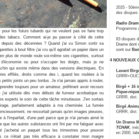
2025 - 50è
des disque
Radio Dram
Programme a
 pour les futurs tubards qui ne veulent pas se faire trop
 des tabacs. Comment ai-je pu passer à côté de cette
83 disques d
it depuis des décennies ? Quand j'ai vu Simon sortir sa
Drame dont c
rettes à bout filtre j'ai cru qu'il agrafait un papier dans un
sont sur
Ba
 en plus de monde roule soi-même ses cigarettes, surtout
4 NOUVEAUX
 d'économie ou pour s'occuper les doigts, mais je ne
chin qui existe même dans des versions électriques. En
Lavant Birg
ndres effilés, droits comme des i, quand les roulées à la
GRRR+OUCH!,
etits joints un peu tordus. Je n'ai jamais appris à rouler,
Birgé + 16 i
rendre toujours pour un amateur, préférant avoir recours
Pique-nique
e j'ai utilisée dès mes débuts de fumeur acrobatique ou
GRRR, dist.
s experts le soin de cette tâche minutieuse. J'en sortais
tirage, parfaitement adaptés à ma cheminée. La fumée
Birgé
Anima
GRRR, dist.
iencieusement, ne ressortait jamais qu'en images pieuses,
 à l'imparfait, d'une part parce que je n'ai jamais aimé le
Un Drame Mu
ce que les autres substances ont fini par me fatiguer avec
TCHAK
, iné
t j'achetai un paquet tous les trimestres pour pouvoir
en 2000, lab
ais ce n'était pas très efficace à constater mon maigre