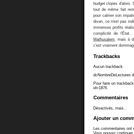
budget clopes d'alors. S
tout de même fait rem
pour calmer son impat
divan, ce n'est pas ind
immenses profits réal
complicité de l'État..
Mathusalem
, mais à d
c'est vraiment dommage
Trackbacks
Aucun trackback.
dcNombreDeLectures d
Pour faire un trackback 
id=1876
Commentaires
Désactivés, mais...
Ajouter un comm
Les commentaires ont é
Vous pouvez continuer