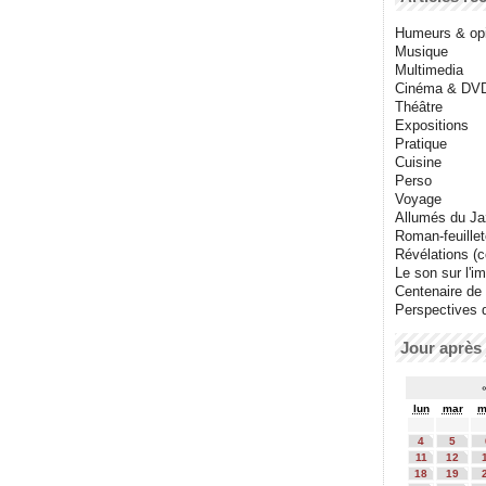
Humeurs & op
Musique
Multimedia
Cinéma & DV
Théâtre
Expositions
Pratique
Cuisine
Perso
Voyage
Allumés du J
Roman-feuille
Révélations (co
Le son sur l'i
Centenaire de
Perspectives 
Jour après 
lun
mar
m
4
5
11
12
18
19