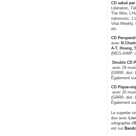
CD
salué par 
Libération, Té
The Wire, L'H
natomusic, L'a
Vital Weekly,
etc.
CD
Perspecti
avec
N.Chedm
A-T. Hoang, 
(MEG-AIMP, d
Double CD
P
avec 29 music
(GRRR, dist. L
Également su
CD
Pique-niq
avec 20 musi
(GRRR, dist. 
Également su
Le superbe vi
duo avec
Lion
sérigraphie d'
E
est sur
Band