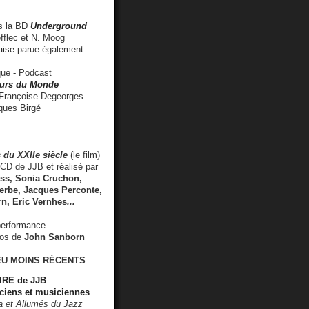
 la BD
Underground
fflec et N. Moog
aise
parue également
e - Podcast
rs du Monde
rançoise Degeorges
ues Birgé
 du XXIIe siècle
(le film)
CD de JJB et réalisé par
s, Sonia Cruchon,
rbe, Jacques Perconte,
rn
,
Eric Vernhes
...
performance
éos de
John Sanborn
EU MOINS RÉCENTS
RE de JJB
ciens et musiciennes
ra et Allumés du Jazz