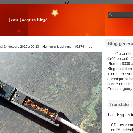
70
Jean-Jacques Birgé
Blog général
udi 14 octobre 2010 à 00:13
::
Humeurs & opinions
::
#1876
::
rss
--- 21e année 
Créé en août 2
Plus de 6000 ar
Blog quotidien f
+ en miroir su
chronique solida
non je ne suis 
Contact:
jjbirg
Translate
Fast English tr
CD
Les dém
de l'Académi