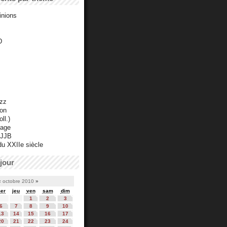
inions
D
azz
ton
ll.)
mage
 JJB
du XXIIe siècle
jour
«
octobre 2010
»
er
jeu
ven
sam
dim
1
2
3
6
7
8
9
10
13
14
15
16
17
20
21
22
23
24