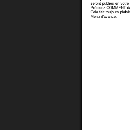
seront publiés en votr
Précisez COMMENT dans 
Cela fait toujours plaisi
Merci d'avance.