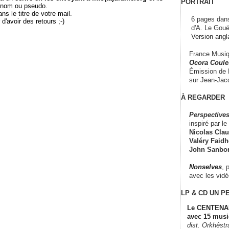
PORTRAIT
e nom ou pseudo.
le titre de votre mail.
6 pages dans
r d'avoir des retours ;-)
d'A. Le Gouë
Version angl
France Musiqu
Ocora Couleu
Émission de F
sur Jean-Jacq
À REGARDER
Perspectives
inspiré par le 
Nicolas Claus
Valéry Faidhe
John Sanbo
Nonselves
, 
avec les vid
LP & CD
UN P
Le CENTENAI
avec 15 musi
dist. Orkhêst