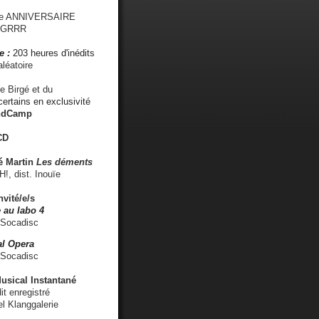
me ANNIVERSAIRE
s GRRR
e :
203 heures d'inédits
léatoire
e Birgé et du
ertains en exclusivité
ndCamp
CD
é
Martin
Les déments
 dist. Inouïe
nvité/e/s
 au labo 4
 Socadisc
l Opera
 Socadisc
sical Instantané
dit enregistré
el Klanggalerie