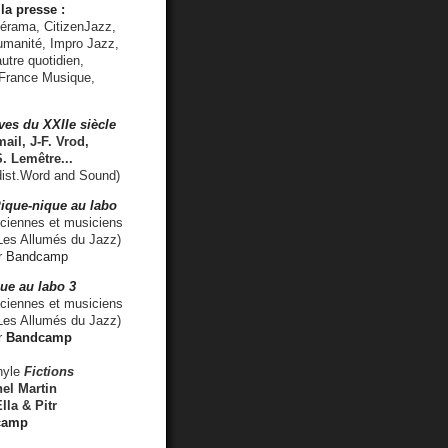
la presse :
lérama, CitizenJazz,
umanité, Impro Jazz,
utre quotidien,
 France Musique,
ves du XXIIe siècle
ail, J-F. Vrod,
S. Lemêtre
...
ist.Word and Sound)
ique-nique au labo
iennes et musiciens
es Allumés du Jazz)
r
Bandcamp
ue au labo 3
ciennes et musiciens
Les Allumés du Jazz)
r
Bandcamp
nyle
Fictions
el Martin
lla & Pitr
camp