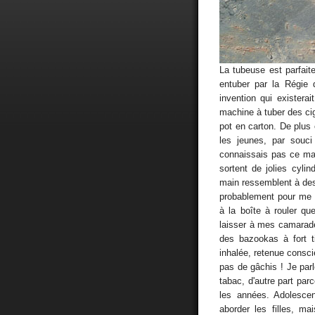
La tubeuse est parfaite
entuber par la Régie
invention qui existera
machine à tuber des ciga
pot en carton. De plus
les jeunes, par souci
connaissais pas ce ma
sortent de jolies cyli
main ressemblent à des p
probablement pour me p
à la boîte à rouler qu
laisser à mes camarade
des bazookas à fort 
inhalée, retenue consc
pas de gâchis ! Je parle
tabac, d'autre part par
les années. Adolescen
aborder les filles, m