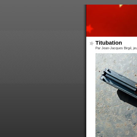
Titubation
Par Jean-Jacques Birgé, je