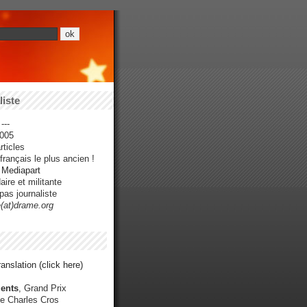
iste
---
005
ticles
rançais le plus ancien !
r Mediapart
ire et militante
pas journaliste
e(at)drame.org
anslation (click here)
ents
, Grand Prix
e Charles Cros