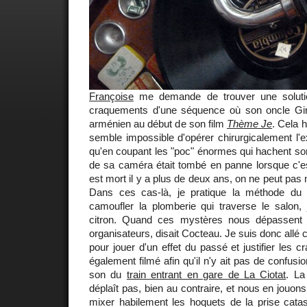
Françoise
me demande de trouver une solutio
craquements d'une séquence où son oncle Gir
arménien au début de son film
Thème Je
. Cela 
semble impossible d'opérer chirurgicalement l'e
qu'en coupant les "poc" énormes qui hachent so
de sa caméra était tombé en panne lorsque c'
est mort il y a plus de deux ans, on ne peut pas n
Dans ces cas-là, je pratique la méthode du 
camoufler la plomberie qui traverse le salon, 
citron. Quand ces mystères nous dépassent f
organisateurs, disait Cocteau. Je suis donc allé
pour jouer d'un effet du passé et justifier les cr
également filmé afin qu'il n'y ait pas de confusio
son du
train entrant en gare de La Ciotat
. La
déplaît pas, bien au contraire, et nous en jouon
mixer habilement les hoquets de la prise catas