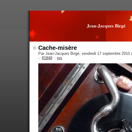
Jean-Jacques Birgé
Cache-misère
Par Jean-Jacques Birgé, vendredi 17 septembre 2010
::
#1849
::
rss