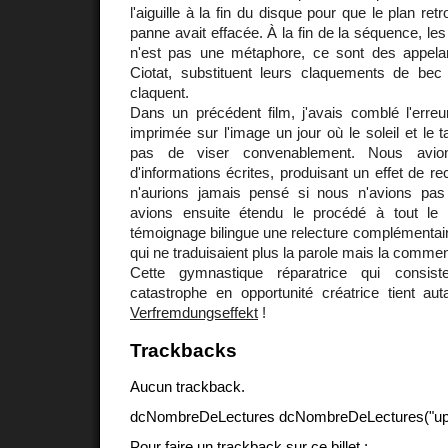
l'aiguille à la fin du disque pour que le plan re
panne avait effacée. À la fin de la séquence, le
n'est pas une métaphore, ce sont des appela
Ciotat, substituent leurs claquements de be
claquent.
Dans un précédent film, j'avais comblé l'erreur
imprimée sur l'image un jour où le soleil et le 
pas de viser convenablement. Nous avion
d'informations écrites, produisant un effet de re
n'aurions jamais pensé si nous n'avions pas
avions ensuite étendu le procédé à tout le 
témoignage bilingue une relecture complémentair
qui ne traduisaient plus la parole mais la commen
Cette gymnastique réparatrice qui consis
catastrophe en opportunité créatrice tient aut
Verfremdungseffekt
!
Trackbacks
Aucun trackback.
dcNombreDeLectures dcNombreDeLectures("upd
Pour faire un trackback sur ce billet :