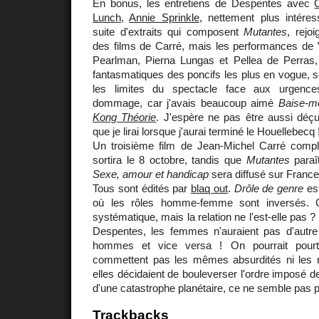
En bonus, les entretiens de Despentes avec
C
Lunch
,
Annie Sprinkle
, nettement plus intére
suite d'extraits qui composent
Mutantes
, rejoi
des films de Carré, mais les performances de 
Pearlman, Pierna Lungas et Pellea de Perras, 
fantasmatiques des poncifs les plus en vogue, so
les limites du spectacle face aux urgence
dommage, car j'avais beaucoup aimé
Baise-m
Kong Théorie
. J'espère ne pas être aussi déç
que je lirai lorsque j'aurai terminé le Houellebecq 
Un troisième film de Jean-Michel Carré compl
sortira le 8 octobre, tandis que
Mutantes
paraît
Sexe, amour et handicap
sera diffusé sur France
Tous sont édités par
blaq out
.
Drôle de genre
est
où les rôles homme-femme sont inversés. C
systématique, mais la relation ne l'est-elle pas
Despentes, les femmes n'auraient pas d'autre 
hommes et vice versa ! On pourrait pourta
commettent pas les mêmes absurdités ni les 
elles décidaient de bouleverser l'ordre imposé de
d'une catastrophe planétaire, ce ne semble pas p
Trackbacks