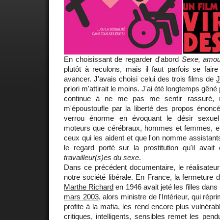
En choisissant de regarder d'abord
Sexe, amou
plutôt à reculons, mais il faut parfois se fair
avancer. J'avais choisi celui des trois films de
J
priori m'attirait le moins. J'ai été longtemps gêné
continue à ne me pas me sentir rassuré, m
m'époustoufle par la liberté des propos énoncé
verrou énorme en évoquant le désir sexuel
moteurs que cérébraux, hommes et femmes, et 
ceux qui les aident et que l'on nomme assistants
le regard porté sur la prostitution qu'il ava
travailleur(s)es du sexe
.
Dans ce précédent documentaire, le réalisateur
notre société libérale. En France, la fermeture
Marthe Richard
en 1946 avait jeté les filles dans 
mars 2003
, alors ministre de l'Intérieur, qui rép
profite à la mafia, les rend encore plus vulnéra
critiques, intelligents, sensibles remet les pen