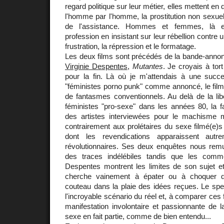
regard politique sur leur métier, elles mettent en q
l'homme par l'homme, la prostitution non sexue
de l'assistance. Hommes et femmes, là en
profession en insistant sur leur rébellion contre 
frustration, la répression et le formatage.
Les deux films sont précédés de la bande-anno
Virginie Despentes
,
Mutantes
. Je croyais à tort
pour la fin. Là où je m'attendais à une succ
"féministes porno punk" comme annoncé, le film
de fantasmes conventionnels. Au delà de la lib
féministes "pro-sexe" dans les années 80, la fa
des artistes interviewées pour le machisme m
contrairement aux prolétaires du sexe filmé(e)
dont les revendications apparaissent autr
révolutionnaires. Ses deux enquêtes nous remue
des traces indélébiles tandis que les comme
Despentes montrent les limites de son sujet e
cherche vainement à épater ou à choquer 
couteau dans la plaie des idées reçues. Le spe
l'incroyable scénario du réel et, à comparer ces f
manifestation involontaire et passionnante de l
sexe en fait partie, comme de bien entendu...