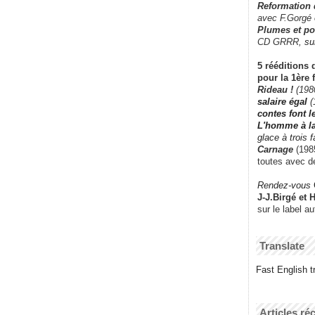
Reformation
avec F.Gorgé
Plumes et po
CD GRRR,
su
5 rééditions 
pour la 1ère 
Rideau !
(198
salaire égal
(
contes font 
L'homme à l
glace à trois 
Carnage
(1985
toutes avec d
Rendez-vous
J-J.Birgé et 
sur le label a
Translate
Fast English tr
Articles ré