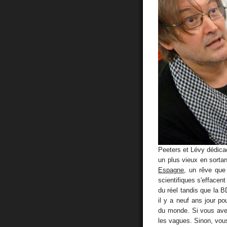
Peeters et Lévy dédica
un plus vieux en sortan
Espagne
, un rêve que 
scientifiques s'effacent
du réel tandis que la B
il y a neuf ans jour pou
du monde. Si vous avez
les vagues. Sinon, vous