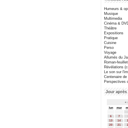
Humeurs & op
Musique
Multimedia
Cinéma & DV
Théâtre
Expositions
Pratique
Cuisine
Perso
Voyage
Allumés du J
Roman-feuille
Révélations (co
Le son sur l'i
Centenaire de
Perspectives 
Jour après 
«
lun
mar
m
6
7
13
14
20
21