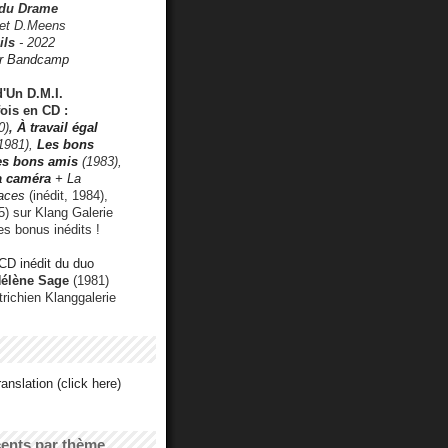
 du Drame
 et D.Meens
ils
- 2022
r Bandcamp
d'Un D.M.I.
fois en CD :
0)
,
À travail égal
1981),
Les bons
les bons amis
(1983),
a caméra
+ La
faces
(inédit, 1984),
) sur Klang Galerie
es bonus inédits !
CD inédit du duo
Hélène Sage
(1981)
utrichien Klanggalerie
anslation (click here)
cents par thème