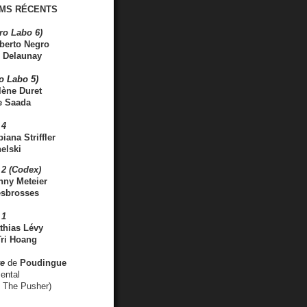
MS RÉCENTS
ro Labo 6)
berto Negro
 Delaunay
ro Labo 5)
lène Duret
e Saada
 4
iana Striffler
elski
2 (Codex)
nny Meteier
esbrosses
 1
thias Lévy
ri Hoang
ve
de
Poudingue
ental
. The Pusher)