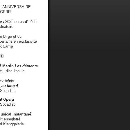
me ANNIVERSAIRE
s GRRR
e :
203 heures d'inédits
léatoire
e Birgé et du
ertains en exclusivité
ndCamp
CD
é
Martin
Les déments
 dist. Inouïe
nvité/e/s
 au labo 4
 Socadisc
l Opera
 Socadisc
sical Instantané
dit enregistré
el Klanggalerie