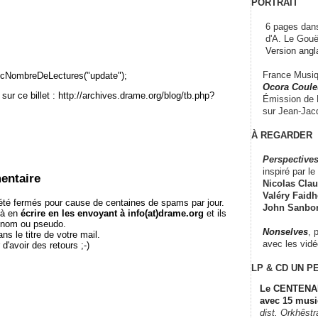
PORTRAIT
6 pages dans
d'A. Le Gouë
Version angl
France Musiqu
cNombreDeLectures("update");
Ocora Couleu
sur ce billet : http://archives.drame.org/blog/tb.php?
Émission de F
sur Jean-Jacq
À REGARDER
Perspectives
inspiré par le 
entaire
Nicolas Claus
Valéry Faidhe
té fermés pour cause de centaines de spams par jour.
John Sanbo
 à en
écrire en les envoyant à info(at)drame.org
et ils
e nom ou pseudo.
Nonselves
, 
le titre de votre mail.
avec les vid
r d'avoir des retours ;-)
LP & CD
UN P
Le CENTENAI
avec 15 musi
dist. Orkhêst