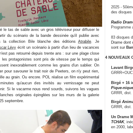
2025 - 50è
des disque
Radio Dram
Programme a
fé le tas de sable avec un gros téléviseur pour diffuser le
artir du scénario de la bande dessinée qu'il publie avec
83 disques d
la collection Bile blanche des éditions
Atrabile
. Je
Drame dont c
scar Lévy
écrit un scénario à partir d'un lieu de vacances
sont sur
Ba
 n'est pas retourné depuis trente ans : sur une plage close
4 NOUVEAUX
 les protagonistes sont pris de vitesse par le temps qui
issent inexorablement comme les grains d'un sablier. On
Lavant Birg
er pour savourer le trait noir de Peeters, on n'y peut rien,
GRRR+OUCH!,
lle au grain. Ou encore. POL réalise un film expérimental
Birgé + 16 i
 minutes qu'aucun des invités au vernissage ne peut
Pique-nique
venir. Si le vacarme nous rend sourds, suivons les vagues
GRRR, dist.
lanches originales épinglées sur les murs de la galerie
25 septembre.
Birgé
Anima
GRRR, dist.
Un Drame Mu
TCHAK
, iné
en 2000, lab