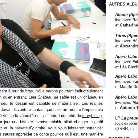
AUTRES ALBU
Album (Apé
live avec
Ro
et
Catherine
Titres (Apé
live avec
Hé
et
Alexandr
Apéro Labo
live avec
Fab
et
Léa Ciech
Apéro Labo 
live avec
Fa
et
Maëlle D
cent à tour de bras. Nous serons pourtant inéluctablement
Apéro Labo
t qu'en entrant. Leur
Château de sable
est un
château en
live avec
Ma
seul le dessin est capable de matérialiser. Les réalités
et
Antonin-T
 devant l'aventure fantastique. L'écran montre l'impossible
D vérifie la véracité de la fiction. Triomphe du
storytelling
,
LP
La preu
r jour une histoire invraisemblable allait changer le profil
rock expérim
 eu la naïveté d'y croire, vous vous laisserez porter par
(GRRR, dist
 saurez apprécier ce conte pour ce qu'il est, une manière