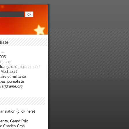
iste
---
005
ticles
rançais le plus ancien !
r Mediapart
ire et militante
pas journaliste
e(at)drame.org
anslation (click here)
ents
, Grand Prix
e Charles Cros