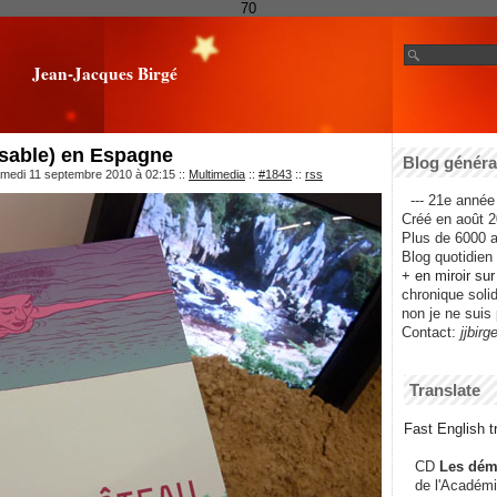
70
Jean-Jacques Birgé
 sable) en Espagne
Blog général
amedi 11 septembre 2010 à 02:15
::
Multimedia
::
#1843
::
rss
--- 21e année 
Créé en août 2
Plus de 6000 ar
Blog quotidien f
+ en miroir su
chronique solida
non je ne suis 
Contact:
jjbirg
Translate
Fast English tr
CD
Les dém
de l'Académi