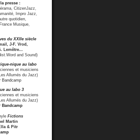
la presse :
lérama, CitizenJazz,
umanité, Impro Jazz,
utre quotidien,
 France Musique,
ves du XXIIe siècle
ail, J-F. Vrod,
S. Lemêtre
...
ist.Word and Sound)
ique-nique au labo
iennes et musiciens
es Allumés du Jazz)
r
Bandcamp
ue au labo 3
ciennes et musiciens
Les Allumés du Jazz)
r
Bandcamp
nyle
Fictions
el Martin
lla & Pitr
camp