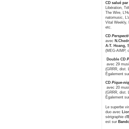
CD
salué par 
Libération, Té
The Wire, L'H
natomusic, L'a
Vital Weekly,
etc.
CD
Perspecti
avec
N.Chedm
A-T. Hoang, 
(MEG-AIMP, d
Double CD
P
avec 29 music
(GRRR, dist. L
Également su
CD
Pique-niq
avec 20 musi
(GRRR, dist. 
Également su
Le superbe vi
duo avec
Lion
sérigraphie d'
E
est sur
Band