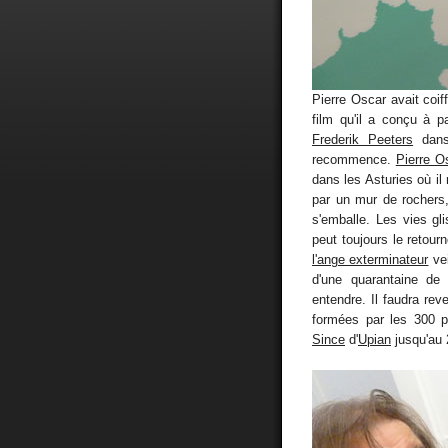
Pierre Oscar avait coif
film qu'il a conçu à p
Frederik Peeters
dans 
recommence.
Pierre O
dans les Asturies où il
par un mur de rochers,
s'emballe. Les vies gl
peut toujours le retourn
l'ange exterminateur
vei
d'une quarantaine de
entendre. Il faudra re
formées par les 300 p
Since
d'
Upian
jusqu'au 