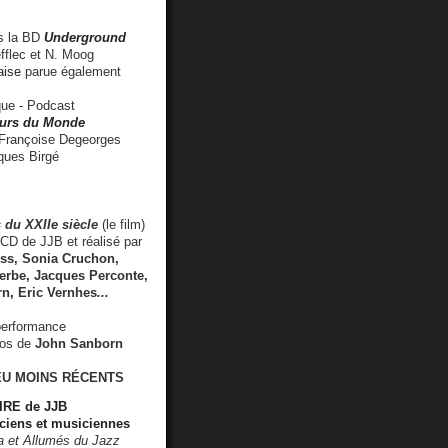
 la BD
Underground
fflec et N. Moog
aise
parue également
e - Podcast
rs du Monde
rançoise Degeorges
ues Birgé
 du XXIIe siècle
(le film)
CD de JJB et réalisé par
s, Sonia Cruchon,
rbe, Jacques Perconte,
rn
,
Eric Vernhes
...
performance
éos de
John Sanborn
EU MOINS RÉCENTS
RE de JJB
ciens et musiciennes
ra et Allumés du Jazz