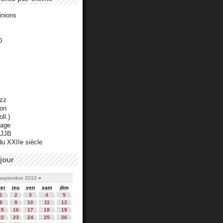
inions
D
azz
ton
ll.)
mage
 JJB
du XXIIe siècle
jour
septembre 2010
»
er
jeu
ven
sam
dim
1
2
3
4
5
8
9
10
11
12
15
16
17
18
19
22
23
24
25
26