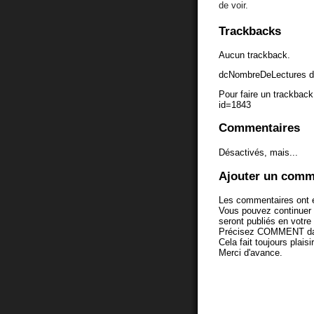
de voir.
Trackbacks
Aucun trackback.
dcNombreDeLectures d
Pour faire un trackback 
id=1843
Commentaires
Désactivés, mais...
Ajouter un comm
Les commentaires ont é
Vous pouvez continuer
seront publiés en votr
Précisez COMMENT dans 
Cela fait toujours plaisi
Merci d'avance.