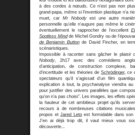
à des cordes à nœuds. Ce n'est pas non plus
grand-papa, même si l'invention plastique n'a ri
muet, car
Mr Nobody
est une autre manière
personnelle qu'elle n'augure pas même le ciném
éventuellement le rapprocher de l'excellent
E
Spotless Mind
de Michel Gondry ou de l'épouva
de Benjamin Button
de David Fincher, en ter
scénaristiques.
Impossible à raconter sans gâcher le plaisir 
Nobody
, 2h17 avec des comédiens anglo
d'anticipation, de construction complexe, b
d'incertitude et les théories de
Schrödinger
, ce 
spectateurs qu'il s'agissait d'un film quantiq
explication à tout, la psychanalyse viendra au
pour justifier des univers parallèles que compos
qu'on n'a pas choisi". Les images, les effets spé
la hauteur de cet ambitieux projet qu'ils serven
recours à de nombreuses citations musicales 
propos et
Jared Leto
est formidable dans son r
J'en ai déjà trop dit, il vaut mieux vous souh
découverte...