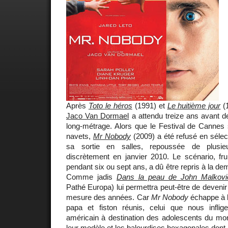
Après
Toto le héros
(1991) et
Le huitième jour
(1
Jaco Van Dormael
a attendu treize ans avant de
long-métrage. Alors que le Festival de Cannes 
navets,
Mr Nobody
(2009) a été refusé en sélec
sa sortie en salles, repoussée de plusie
discrètement en janvier 2010. Le scénario, fruit
pendant six ou sept ans, a dû être repris à la de
Comme jadis
Dans la peau de John Malkovi
Pathé Europa) lui permettra peut-être de devenir u
mesure des années. Car
Mr Nobody
échappe à l
papa et fiston réunis, celui que nous inflige
américain à destination des adolescents du mon
leur modèle et les balourdises hexagonales dont 