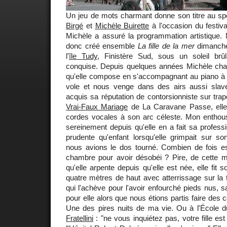
Un jeu de mots charmant donne son titre au s
Birgé
et
Michèle Buirette
à l'occasion du festiv
Michèle a assuré la programmation artistique. 
donc créé ensemble
La fille de la mer
dimanche 
l'
île Tudy
, Finistère Sud, sous un soleil brû
conquise. Depuis quelques années Michèle chan
qu'elle compose en s'accompagnant au piano à b
vole et nous venge dans des airs aussi slav
acquis sa réputation de contorsionniste sur tr
Vrai-Faux Mariage
de La Caravane Passe, elle 
cordes vocales à son arc céleste. Mon enthou
sereinement depuis qu'elle en a fait sa profes
prudente qu'enfant lorsqu'elle grimpait sur s
nous avions le dos tourné. Combien de fois e
chambre pour avoir désobéi ? Pire, de cette m
qu'elle arpente depuis qu'elle est née, elle fit 
quatre mètres de haut avec atterrissage sur la t
qui l'achève pour l'avoir enfourché pieds nus, s
pour elle alors que nous étions partis faire des 
Une des pires nuits de ma vie. Ou à l'École 
Fratellini
: "ne vous inquiétez pas, votre fille e