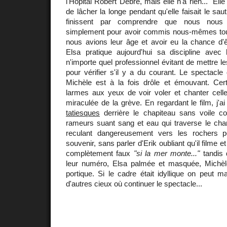
l'Hôpital Robert Debré, mais elle n'a rien..." Ell
de lâcher la longe pendant qu'elle faisait le saut
finissent par comprendre que nous nous 
simplement pour avoir commis nous-mêmes tou
nous avions leur âge et avoir eu la chance d'ê
Elsa pratique aujourd'hui sa discipline ave
n'importe quel professionnel évitant de mettre l
pour vérifier s'il y a du courant. Le spectacle
Michèle est à la fois drôle et émouvant. Certa
larmes aux yeux de voir voler et chanter celle
miraculée de la grève. En regardant le film, j'ai
tatiesques
derrière le chapiteau sans voile 
rameurs suant sang et eau qui traverse le c
reculant dangereusement vers les rochers p
souvenir, sans parler d'Erik oubliant qu'il filme 
complètement faux
"si la mer monte..."
tandis q
leur numéro, Elsa palmée et masquée, Michèle
portique. Si le cadre était idyllique on peut ma
d'autres cieux où continuer le spectacle...