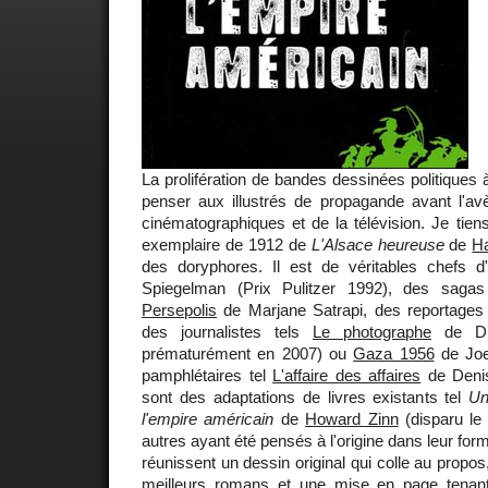
La prolifération de bandes dessinées politiques à
penser aux illustrés de propagande avant l'av
cinématographiques et de la télévision. Je tie
exemplaire de 1912 de
L'Alsace heureuse
de
H
des doryphores. Il est de véritables chefs 
Spiegelman (Prix Pulitzer 1992), des sagas 
Persepolis
de Marjane Satrapi, des reportages 
des journalistes tels
Le photographe
de Did
prématurément en 2007) ou
Gaza 1956
de Joe
pamphlétaires tel
L'affaire des affaires
de Denis
sont des adaptations de livres existants tel
Un
l'empire américain
de
Howard Zinn
(disparu le 
autres ayant été pensés à l'origine dans leur form
réunissent un dessin original qui colle au propo
meilleurs romans et une mise en page tenan