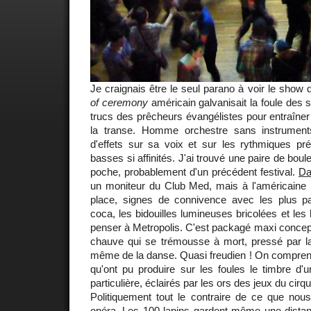
Je craignais être le seul parano à voir le show 
of ceremony
américain galvanisait la foule des s
trucs des prêcheurs évangélistes pour entraîner 
la transe. Homme orchestre sans instrumen
d'effets sur sa voix et sur les rythmiques pré
basses si affinités. J'ai trouvé une paire de bo
poche, probablement d'un précédent festival.
Da
un moniteur du Club Med, mais à l'américaine !
place, signes de connivence avec les plus p
coca, les bidouilles lumineuses bricolées et les
penser à Metropolis. C'est packagé maxi concep
chauve qui se trémousse à mort, pressé par la 
même de la danse. Quasi freudien ! On comprend
qu'ont pu produire sur les foules le timbre d'u
particulière, éclairés par les ors des jeux du cirqu
Politiquement tout le contraire de ce que nou
opéra.
Les 100 lapins
gardent même une distance