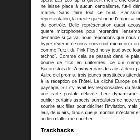
ne laisse place à aucun centralisme, fut-il dé
maître. Sans faire tout ce bruit. Piani
représentation, la meute questionne l'organisati
du contrôle. Belle représentation quasi aco
quatre microphones pour reprendre l'ensemb
demande si ça va, nous répondons que nous n
hyper réverbérée nous convenait mieux qu'à un 
comme
Turzi
, du Pink Floyd noisy joué avec fou
techno". Comme cela se passait dans le palai
bourré de flics en uniformes, ce qui n'em
Bucarestois de s'envoyer dans les airs à deux pa
Autre ciel promis, trois jeunes prostituées atte
à la réception de l'hôtel. Le cliché Europe de l'
paysage. S'il n'y avait les responsables du festi
une carte postale délavée. Leur dynamisme et
oublier certains aspects surréalistes de notre vo
sourire aux filles pour décliner l'invitation, mais 
leur, deux airs, tandis que je montais m'éclater e
au lieu d'aller me coucher.
Trackbacks