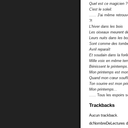
Quel est ce magicien ?
C'est le soleil.
...... J'ai même retrouv
?!
L'hiver dans les bois
Les oiseaux meurent de
Leurs nuits dans les bo
Sont comme des tombe
Avril reparaît
Et soudain dans la forê
Mille voix en même te
Bénissent le printemps
Mon printemps est mon
Quand mon cœur souffre
Ton sourire est mon pr
Mon printemps...
...... Tous les espoirs 
Trackbacks
Aucun trackback.
dcNombreDeLectures d