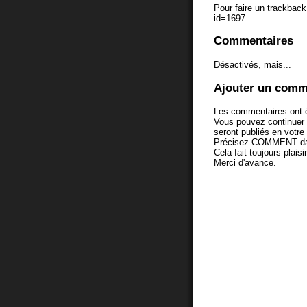
Pour faire un trackback 
id=1697
Commentaires
Désactivés, mais...
Ajouter un comm
Les commentaires ont é
Vous pouvez continuer
seront publiés en votr
Précisez COMMENT dans 
Cela fait toujours plaisi
Merci d'avance.