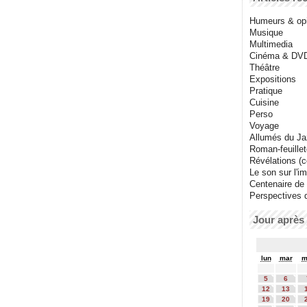
Humeurs & op
Musique
Multimedia
Cinéma & DV
Théâtre
Expositions
Pratique
Cuisine
Perso
Voyage
Allumés du J
Roman-feuille
Révélations (co
Le son sur l'i
Centenaire de
Perspectives 
Jour après 
lun
mar
m
5
6
12
13
19
20