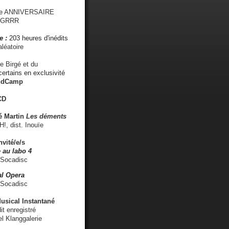
me ANNIVERSAIRE
s GRRR
e :
203 heures d'inédits
léatoire
e Birgé et du
ertains en exclusivité
ndCamp
CD
é
Martin
Les déments
 dist. Inouïe
nvité/e/s
 au labo 4
 Socadisc
l Opera
 Socadisc
sical Instantané
dit enregistré
el Klanggalerie