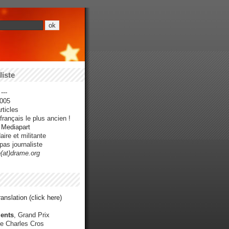
iste
---
005
ticles
rançais le plus ancien !
r Mediapart
ire et militante
pas journaliste
e(at)drame.org
anslation (click here)
ents
, Grand Prix
e Charles Cros