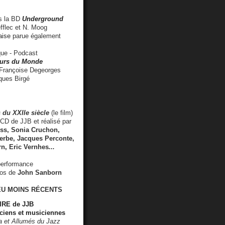
 la BD
Underground
fflec et N. Moog
aise
parue également
e - Podcast
rs du Monde
rançoise Degeorges
ues Birgé
 du XXIIe siècle
(le film)
CD de JJB et réalisé par
s, Sonia Cruchon,
rbe, Jacques Perconte,
rn
,
Eric Vernhes
...
performance
éos de
John Sanborn
EU MOINS RÉCENTS
RE de JJB
ciens et musiciennes
ra et Allumés du Jazz