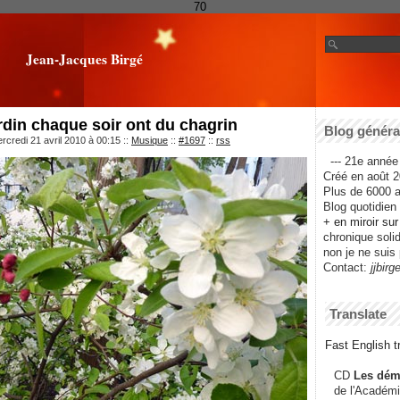
70
Jean-Jacques Birgé
ardin chaque soir ont du chagrin
Blog général
rcredi 21 avril 2010 à 00:15
::
Musique
::
#1697
::
rss
--- 21e année 
Créé en août 2
Plus de 6000 ar
Blog quotidien f
+ en miroir su
chronique solida
non je ne suis 
Contact:
jjbirg
Translate
Fast English tr
CD
Les dém
de l'Académi