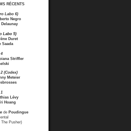
MS RÉCENTS
ro Labo 6)
berto Negro
 Delaunay
ro Labo 5)
lène Duret
e Saada
 4
iana Striffler
elski
2 (Codex)
nny Meteier
esbrosses
 1
thias Lévy
ri Hoang
ve
de
Poudingue
ental
. The Pusher)