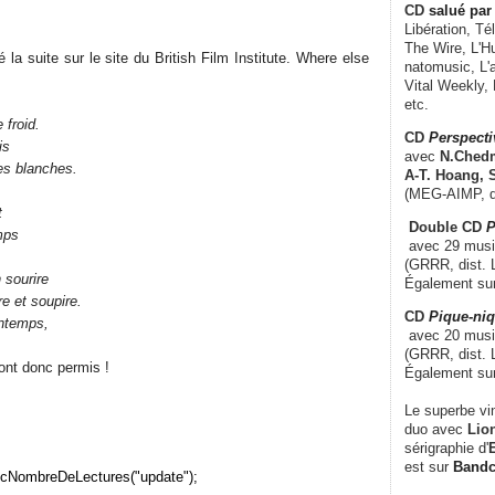
CD
salué par 
Libération, Té
The Wire, L'H
é la suite sur le site du British Film Institute. Where else
natomusic, L'a
Vital Weekly,
etc.
 froid.
CD
Perspecti
is
avec
N.Chedm
s blanches.
A-T. Hoang, 
(MEG-AIMP, d
t
Double CD
P
mps
avec 29 music
.
(GRRR, dist. L
 sourire
Également su
 et soupire.
CD
Pique-niq
intemps,
avec 20 musi
(GRRR, dist. 
sont donc permis !
Également su
Le superbe vi
duo avec
Lion
sérigraphie d'
E
est sur
Band
cNombreDeLectures("update");