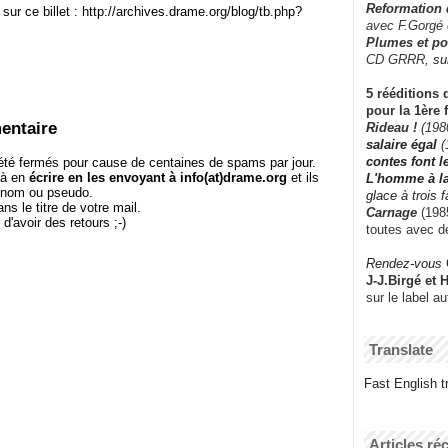
Reformation
sur ce billet : http://archives.drame.org/blog/tb.php?
avec F.Gorgé
Plumes et po
CD GRRR,
su
5 rééditions 
pour la 1ère 
entaire
Rideau !
(198
salaire égal
(
contes font 
té fermés pour cause de centaines de spams par jour.
 à en
écrire en les envoyant à info(at)drame.org
et ils
L'homme à l
e nom ou pseudo.
glace à trois 
le titre de votre mail.
Carnage
(1985
r d'avoir des retours ;-)
toutes avec d
Rendez-vous
J-J.Birgé et 
sur le label a
Translate
Fast English tr
Articles ré