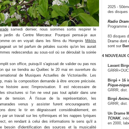
2025 - 50è
des disque
Radio Dram
Programme a
arade
samedi dernier, nous sommes sortis respirer le
e jardin du Centre Mercœur. Pourquoi pensai-je aux
83 disques d
comme on en voyait dans les films du Hongrois
Miklós
Drame dont c
sont sur
Ba
ageait un tel parfum de pétales sucrés qu'on les aurait
mmes redescendus au sous-sol où se déroulait la soirée
4 NOUVEAUX
plit son office, puisqu'il s'agissait de valider ou pas nos
Lavant Birg
tion qui se tiendra au Québec le 20 mai en ouverture du
GRRR+OUCH!,
nternational de Musiques Actuelles de Victoriaville. Les
Birgé + 16 i
oup, mais la composition demande à être encore précisée.
Pique-nique
e histoire avec l'improvisation. Il est nécessaire de
GRRR, dist.
 les structures si l'on ne veut pas tout aplatir dans une
se de tension. À l'issue de la représentation, les
Birgé
Anima
GRRR, dist.
marades venus y assister furent encourageants et
ions donc le tir en dégraissant considérablement, en
Un Drame Mu
 par un travail sur les rythmiques et les nappes lyriques
TCHAK
, iné
rect, en rendant à celui des informations le sens qu'il a
en 2000, lab
 besoin d'identification des sources et la musicalité