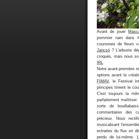
Avant de jouer
Masc
pommier nain dans l
couronnes de fleurs 
Jancsó
? L'arbuste dég
croqués, mais nous so
IRL
.
Notre avant-première rem
options avant la créa
FIMAV
, le Festival I
principes tinrent le c
C'est toujours la mêm
parfaitement maîtriser
sorte de bouillabais
commentaires des ca
précieux. Nous rectif
musicalisant l'ensemble
extraites du flux en di
perdu de lui-même. Le