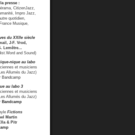
la presse :
lérama, CitizenJazz,
umanité, Impro Jazz,
utre quotidien,
 France Musique,
ves du XXIIe siècle
ail, J-F. Vrod,
S. Lemêtre
...
ist.Word and Sound)
ique-nique au labo
iennes et musiciens
es Allumés du Jazz)
r
Bandcamp
ue au labo 3
ciennes et musiciens
Les Allumés du Jazz)
r
Bandcamp
nyle
Fictions
el Martin
lla & Pitr
camp