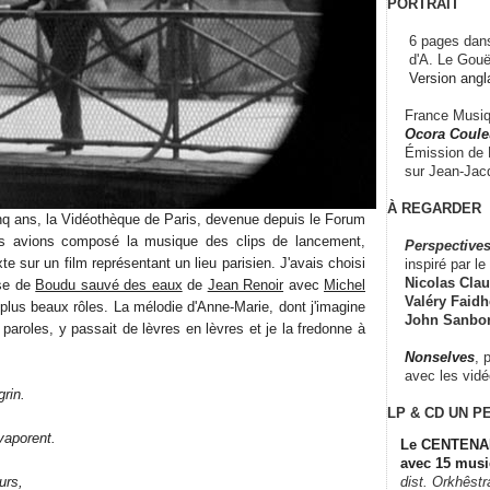
PORTRAIT
6 pages dans
d'A. Le Gouë
Version angl
France Musiqu
Ocora Couleu
Émission de F
sur Jean-Jacq
À REGARDER
inq ans, la Vidéothèque de Paris, devenue depuis le Forum
s avions composé la musique des clips de lancement,
Perspectives
e sur un film représentant un lieu parisien. J'avais choisi
inspiré par le 
Nicolas Claus
use de
Boudu sauvé des eaux
de
Jean Renoir
avec
Michel
Valéry Faidhe
lus beaux rôles. La mélodie d'Anne-Marie, dont j'imagine
John Sanbo
 paroles, y passait de lèvres en lèvres et je la fredonne à
Nonselves
, 
avec les vid
rin.
LP & CD
UN P
vaporent.
Le CENTENAI
avec 15 musi
urs,
dist. Orkhêst