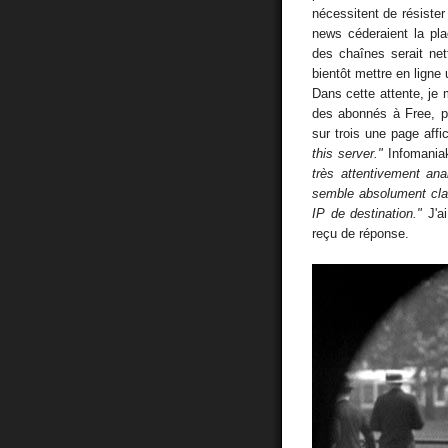
nécessitent de résiste
news céderaient la pl
des chaînes serait ne
bientôt mettre en ligne 
Dans cette attente, je 
des abonnés à Free, pr
sur trois une page aff
this server."
Infomaniak
très attentivement ana
semble absolument clair
IP de destination."
J'ai
reçu de réponse.