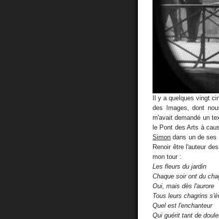
Il y a quelques vingt c
des Images, dont nou
m'avait demandé un text
le Pont des Arts à ca
Simon
dans un de ses p
Renoir être l'auteur des
mon tour :
Les fleurs du jardin
Chaque soir ont du chag
Oui, mais dès l'aurore
Tous leurs chagrins s'é
Quel est l'enchanteur
Qui guérit tant de doule