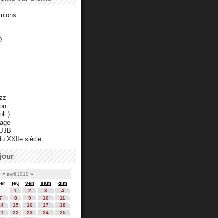
inions
D
azz
ton
ll.)
mage
 JJB
du XXIIe siècle
jour
«
avril 2010
»
er
jeu
ven
sam
dim
1
2
3
4
7
8
9
10
11
14
15
16
17
18
21
22
23
24
25