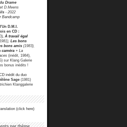
 du Drame
 et D.Meens
ils
- 2022
r Bandcamp
d'Un D.M.I.
fois en CD :
0)
,
À travail égal
1981),
Les bons
les bons amis
(1983),
a caméra
+ La
faces
(inédit, 1984),
) sur Klang Galerie
es bonus inédits !
CD inédit du duo
Hélène Sage
(1981)
utrichien Klanggalerie
anslation (click here)
cents par thème