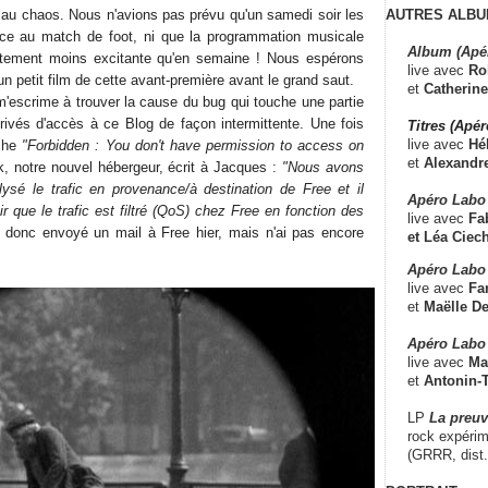
AUTRES ALBU
r au chaos. Nous n'avions pas prévu qu'un samedi soir les
ace au match de foot, ni que la programmation musicale
Album (Apé
ttement moins excitante qu'en semaine ! Nous espérons
live avec
Ro
un petit film de cette avant-première avant le grand saut.
et
Catherine
m'escrime à trouver la cause du bug qui touche une partie
ivés d'accès à ce Blog de façon intermittente. Une fois
Titres (Apé
live avec
Hé
iche
"Forbidden : You don't have permission to access on
et
Alexandr
, notre nouvel hébergeur, écrit à Jacques :
"Nous avons
lysé le trafic en provenance/à destination de Free et il
Apéro Labo
 que le trafic est filtré (QoS) chez Free en fonction des
live avec
Fab
 donc envoyé un mail à Free hier, mais n'ai pas encore
et
Léa Ciech
Apéro Labo 
live avec
Fa
et
Maëlle D
Apéro Labo
live avec
Ma
et
Antonin-T
LP
La preu
rock expérim
(GRRR, dist