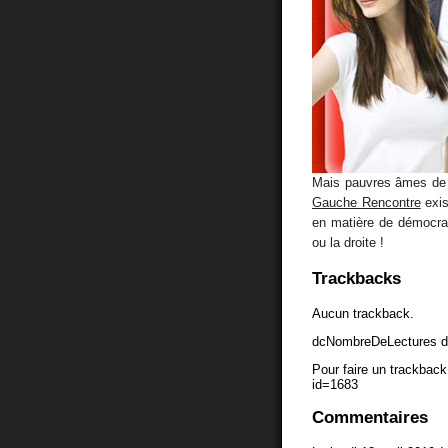
Mais pauvres âmes de 
Gauche Rencontre
exis
en matière de démocrat
ou la droite !
Trackbacks
Aucun trackback.
dcNombreDeLectures d
Pour faire un trackback 
id=1683
Commentaires