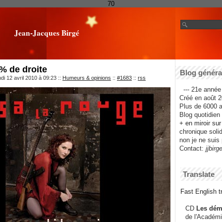
70
Jean-Jacques Birgé
% de droite
Blog général
di 12 avril 2010 à 09:23
::
Humeurs & opinions
::
#1683
::
rss
--- 21e année 
Créé en août 2
Plus de 6000 ar
Blog quotidien f
+ en miroir su
chronique solida
non je ne suis 
Contact:
jjbirg
Translate
Fast English tr
CD
Les dém
de l'Académi