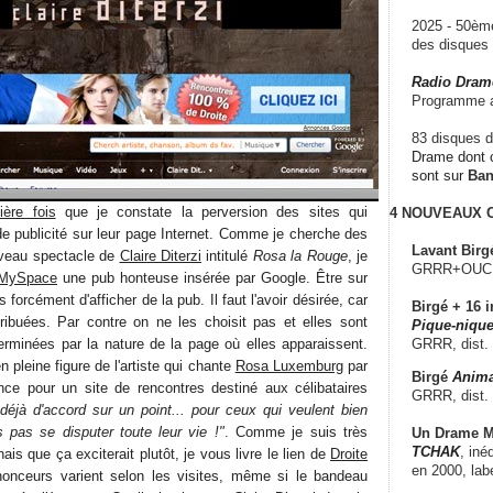
2025 - 50è
des disque
Radio Dram
Programme a
83 disques d
Drame dont c
sont sur
Ba
ère fois
que je constate la perversion des sites qui
4 NOUVEAUX
de publicité sur leur page Internet. Comme je cherche des
Lavant Birg
uveau spectacle de
Claire Diterzi
intitulé
Rosa la Rouge
, je
GRRR+OUCH!,
MySpace
une pub honteuse insérée par Google. Être sur
orcément d'afficher de la pub. Il faut l'avoir désirée, car
Birgé + 16 i
tribuées. Par contre on ne les choisit pas et elles sont
Pique-nique
rminées par la nature de la page où elles apparaissent.
GRRR, dist.
 pleine figure de l'artiste qui chante
Rosa Luxemburg
par
Birgé
Anima
nce pour un site de rencontres destiné aux célibataires
GRRR, dist.
"déjà d'accord sur un point... pour ceux qui veulent bien
s pas se disputer toute leur vie !"
. Comme je suis très
Un Drame Mu
TCHAK
, iné
nais que ça exciterait plutôt, je vous livre le lien de
Droite
en 2000, lab
nonceurs varient selon les visites, même si le bandeau