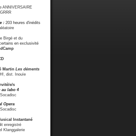
me ANNIVERSAIRE
s GRRR
e :
203 heures d'inédits
léatoire
e Birgé et du
ertains en exclusivité
ndCamp
CD
é
Martin
Les déments
 dist. Inouïe
nvité/e/s
 au labo 4
 Socadisc
l Opera
 Socadisc
sical Instantané
dit enregistré
el Klanggalerie