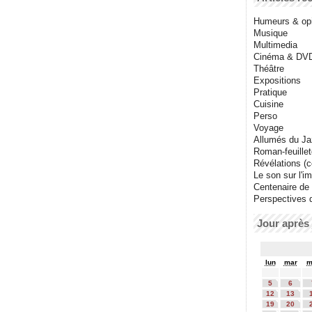
Humeurs & op
Musique
Multimedia
Cinéma & DV
Théâtre
Expositions
Pratique
Cuisine
Perso
Voyage
Allumés du J
Roman-feuille
Révélations (co
Le son sur l'i
Centenaire de
Perspectives 
Jour après 
lun
mar
m
5
6
12
13
19
20