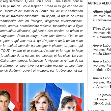
t régulièrement. Quelle ironie pour Claire Diterzi dont le
AUTRES ALBU
s la plume de Leslie Kaplan :
"Rosa la rouge est née de
ire Diterzi et de Marcial di Fonzo Bo, de leur admiration
Album (Apé
live avec
Ro
ésir de travailler ensemble. Au départ, la figure de Rosa
et
Catherine
cosmopolite née en Pologne, dirigeante révolutionnaire,
n, orateur, antimilitariste radicale, fondatrice de la ligue
Titres (Apé
 communiste allemand, qui passa des années en prison et
live avec
Hé
uvagement. Rosa la rouge, c’est une femme d’ici et de
et
Alexandr
s peur et qui veut tout », qui n’a peur ni de la bêtise ni de
Apéro Labo
e la société actuelle qui assigne à chacun sa place, qui
live avec
Fab
TOUT, l’intime et le collectif, l’amour et la rage, la foule
et
Léa Ciech
la solitude de la nature, les oiseaux et les ciels. La voix
Claire, son humour, la finesse, la vigueur, le rythme de sa
Apéro Labo 
live avec
Fa
ui affirme : on peut inventer un autre monde, on peut faire
et
Maëlle D
nde différent, ouvert et multiple, par la révolution et par
Apéro Labo
live avec
Ma
et
Antonin-T
LP
La preu
rock expérim
(GRRR, dist