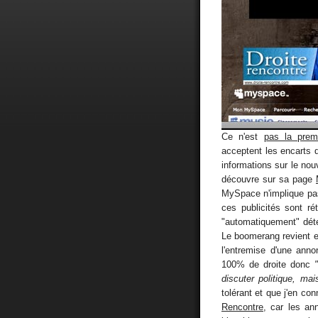
Ce n'est
pas la premi
acceptent les encarts 
informations sur le no
découvre sur sa page
MySpace n'implique pas f
ces publicités sont ré
"automatiquement" déte
Le boomerang revient en
l'entremise d'une anno
100% de droite donc
discuter politique, mai
tolérant et que j'en con
Rencontre
, car les an