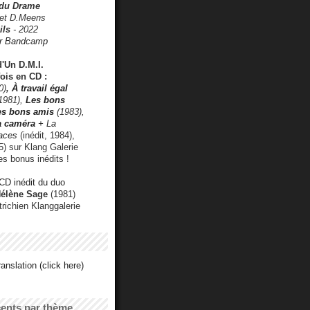
 du Drame
 et D.Meens
ils
- 2022
r Bandcamp
d'Un D.M.I.
fois en CD :
0)
,
À travail égal
1981),
Les bons
les bons amis
(1983),
a caméra
+ La
faces
(inédit, 1984),
) sur Klang Galerie
es bonus inédits !
CD inédit du duo
Hélène Sage
(1981)
utrichien Klanggalerie
anslation (click here)
cents par thème