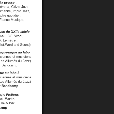
la presse :
lérama, CitizenJazz,
umanité, Impro Jazz,
utre quotidien,
 France Musique,
ves du XXIIe siècle
ail, J-F. Vrod,
S. Lemêtre
...
ist.Word and Sound)
ique-nique au labo
iennes et musiciens
es Allumés du Jazz)
r
Bandcamp
ue au labo 3
ciennes et musiciens
Les Allumés du Jazz)
r
Bandcamp
nyle
Fictions
el Martin
lla & Pitr
camp