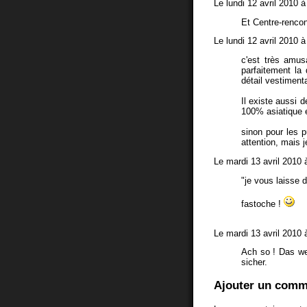
Le lundi 12 avril 2010 
Et Centre-rencon
Le lundi 12 avril 2010 
c'est très amus
parfaitement la
détail vestimenta
Il existe aussi 
100% asiatique e
sinon pour les p
attention, mais 
Le mardi 13 avril 2010 
"je vous laisse d
fastoche !
Le mardi 13 avril 2010 
Ach so ! Das wei
sicher.
Ajouter un comm