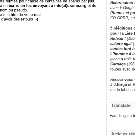
té fermés pour cause de centaines de spams par jour.
Reformation
 à en
écrire en les envoyant à info(at)drame.org
et ils
avec F.Gorgé
e nom ou pseudo.
Plumes et po
le titre de votre mail.
CD GRRR,
su
r d'avoir des retours ;-)
5 rééditions 
pour la 1ère 
Rideau !
(198
salaire égal
(
contes font 
L'homme à l
glace à trois 
Carnage
(1985
toutes avec d
Rendez-vous
J-J.Birgé et 
sur le label a
Translate
Fast English tr
Articles ré