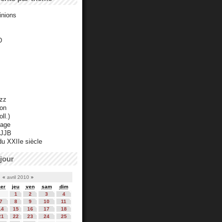
inions
D
azz
ton
ll.)
mage
 JJB
du XXIIe siècle
jour
«
avril 2010
»
er
jeu
ven
sam
dim
1
2
3
4
7
8
9
10
11
14
15
16
17
18
21
22
23
24
25