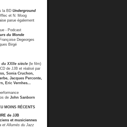
 la BD
Underground
fflec et N. Moog
aise
parue également
e - Podcast
rs du Monde
rançoise Degeorges
ues Birgé
 du XXIIe siècle
(le film)
CD de JJB et réalisé par
s, Sonia Cruchon,
rbe, Jacques Perconte,
rn
,
Eric Vernhes
...
performance
éos de
John Sanborn
EU MOINS RÉCENTS
RE de JJB
ciens et musiciennes
ra et Allumés du Jazz