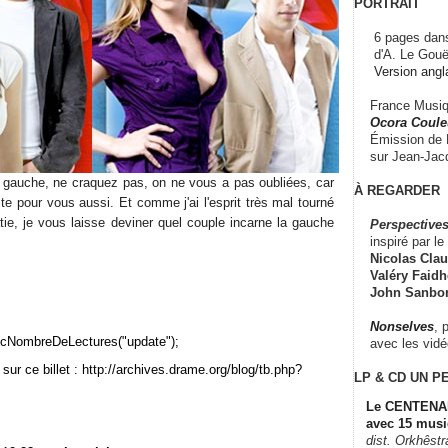
PORTRAIT
6 pages dans
d'A. Le Gouë
Version angl
France Musiqu
Ocora Couleu
Émission de F
sur Jean-Jacq
gauche, ne craquez pas, on ne vous a pas oubliées, car
À REGARDER
te pour vous aussi. Et comme j'ai l'esprit très mal tourné
ie, je vous laisse deviner quel couple incarne la gauche
Perspectives
inspiré par le 
Nicolas Claus
Valéry Faidhe
John Sanbo
Nonselves
, 
cNombreDeLectures("update");
avec les vid
sur ce billet : http://archives.drame.org/blog/tb.php?
LP & CD
UN P
Le CENTENAI
avec 15 musi
dist. Orkhêst