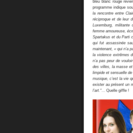
bleu blanc rouge revien
programme indique sou
la rencontre entre Cla
réciproque et de leur d
Luxemburg, militante 
femme amoureuse, écrivai
Spartakus et du Parti
qui fut assassinée sa
maintenant, « qui n’a pa
la violence extrêmes d
n’a pas peur de vouloir 
des villes, la masse et 
limpide et sensuelle de 
musique, c’est la vie q
exister au présent un mo
l’art."
... Quelle giffle !