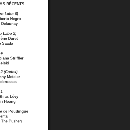
MS RÉCENTS
ro Labo 6)
berto Negro
 Delaunay
ro Labo 5)
lène Duret
e Saada
 4
iana Striffler
elski
2 (Codex)
nny Meteier
esbrosses
 1
thias Lévy
ri Hoang
ve
de
Poudingue
ental
. The Pusher)