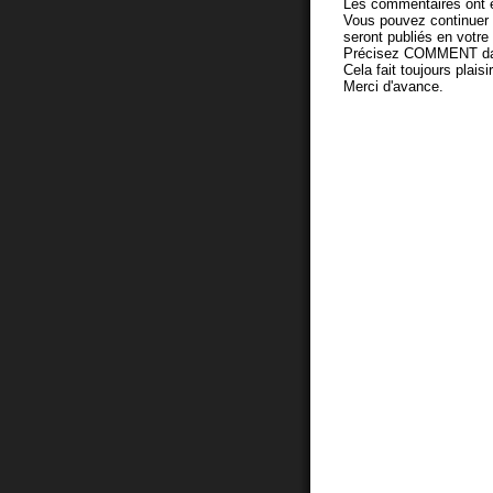
Les commentaires ont é
Vous pouvez continuer
seront publiés en votr
Précisez COMMENT dans 
Cela fait toujours plaisi
Merci d'avance.