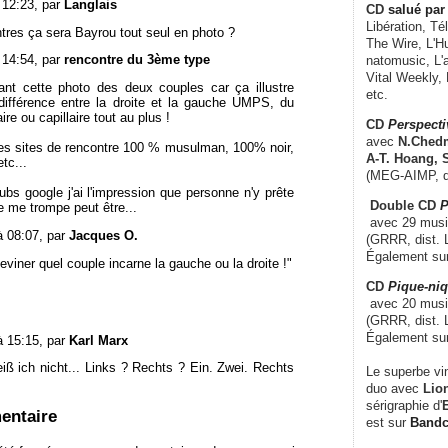
à 12:23, par
Langlais
CD
salué par 
Libération, Té
tres ça sera Bayrou tout seul en photo ?
The Wire, L'H
à 14:54, par
rencontre du 3ème type
natomusic, L'a
Vital Weekly,
ant cette photo des deux couples car ça illustre
etc.
 différence entre la droite et la gauche UMPS, du
ire ou capillaire tout au plus !
CD
Perspecti
avec
N.Chedm
des sites de rencontre 100 % musulman, 100% noir,
A-T. Hoang, 
tc...
(MEG-AIMP, d
ubs google j'ai l'impression que personne n'y prête
Double CD
P
je me trompe peut être...
avec 29 music
à 08:07, par
Jacques O.
(GRRR, dist. L
Également su
eviner quel couple incarne la gauche ou la droite !"
CD
Pique-niq
avec 20 musi
(GRRR, dist. 
Également su
à 15:15, par
Karl Marx
ß ich nicht... Links ? Rechts ? Ein. Zwei. Rechts
Le superbe vi
duo avec
Lion
sérigraphie d'
E
entaire
est sur
Band