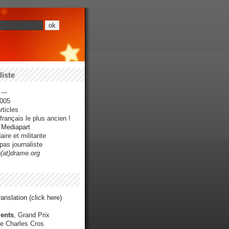
iste
---
005
ticles
rançais le plus ancien !
r Mediapart
ire et militante
pas journaliste
e(at)drame.org
anslation (click here)
ents
, Grand Prix
e Charles Cros