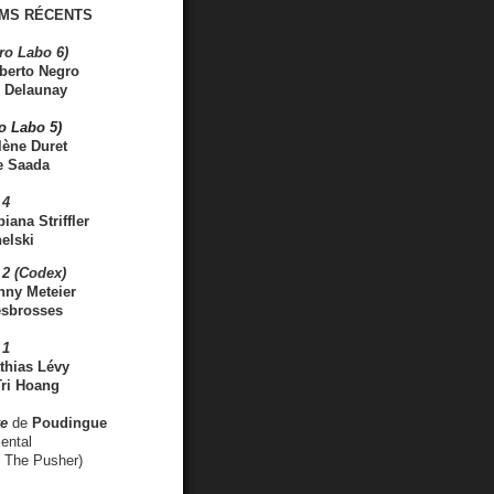
MS RÉCENTS
ro Labo 6)
berto Negro
 Delaunay
ro Labo 5)
lène Duret
e Saada
 4
iana Striffler
elski
2 (Codex)
nny Meteier
esbrosses
 1
thias Lévy
ri Hoang
ve
de
Poudingue
ental
. The Pusher)