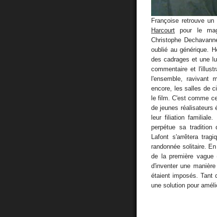
Françoise retrouve un 
Harcourt
pour le ma
Christophe Dechavan
oublié au générique. H
des cadrages et une lu
commentaire et l'illus
l'ensemble, ravivant 
encore, les salles de c
le film. C'est comme c
de jeunes réalisateurs 
leur filiation familia
perpétue sa tradition
Lafont s'arrêtera trag
randonnée solitaire. En
de la première vague (
d'inventer une manière 
étaient imposés. Tant q
une solution pour amélio