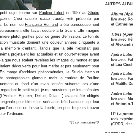
AUTRES ALBU
petit sujet tourné sur
Pauline Lafont
en 1987 au
Studio
Album (Apé
gazine
C'est encore mieux l'après-midi
présenté par
live avec
Ro
et
Catherine
ne. Le nom de
Françoise Romand
a été paresseusement
eureusement elle l'avait déclaré à la Scam. Elle imagine
Titres (Apé
mière plutôt gonflés pour ce genre d'émission. Le ton du
live avec
Hé
tration musicale donnent une couleur années cinquante à
et
Alexandr
ma mémoire d'enfant. Tandis que la télé n'existait pas
inéma projetaient les actualités et un court-métrage avant
Apéro Labo
live avec
Fab
ela que nous étaient révélées les images du monde et que
et
Léa Ciech
étaient découverts pour leur mérite et pas seulement pour
le. En marge d'archives phénoménales, le Studio Harcourt
Apéro Labo 
 de photographies glamour, mais la carrière de Pauline
live avec
Fa
et
Maëlle D
iquement au fond d'un ravin l'année suivante lors d'une
 regardant le petit sujet je me souviens que les cinéastes
Apéro Labo
L'Herbier, Epstein, Delluc, Dulac...) avaient été obligés
live avec
Ma
originale pour filmer les scénarios très basiques qui leur
et
Antonin-T
ue l'on nous en laisse la liberté, on peut toujours trouver
rer l'ordinaire.
LP
La preu
rock expérim
3 commentaires
(GRRR, dist