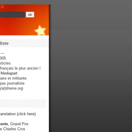
iste
---
005
ticles
rançais le plus ancien !
r Mediapart
ire et militante
pas journaliste
e(at)drame.org
anslation (click here)
ents
, Grand Prix
e Charles Cros