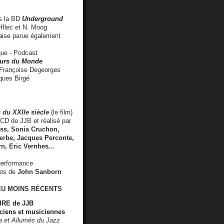
 la BD
Underground
fflec et N. Moog
aise
parue également
e - Podcast
rs du Monde
rançoise Degeorges
ues Birgé
 du XXIIe siècle
(le film)
CD de JJB et réalisé par
s, Sonia Cruchon,
rbe, Jacques Perconte,
rn
,
Eric Vernhes
...
performance
éos de
John Sanborn
EU MOINS RÉCENTS
RE de JJB
ciens et musiciennes
ra et Allumés du Jazz