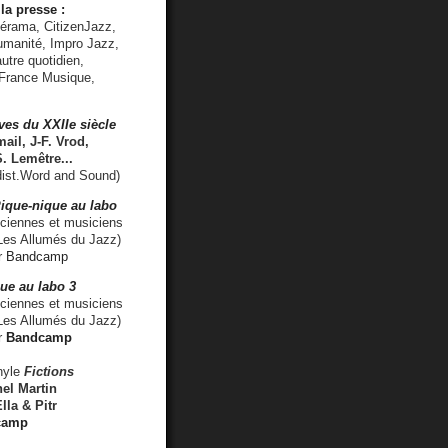
la presse :
lérama, CitizenJazz,
umanité, Impro Jazz,
utre quotidien,
 France Musique,
ves du XXIIe siècle
ail, J-F. Vrod,
S. Lemêtre
...
ist.Word and Sound)
ique-nique au labo
iennes et musiciens
es Allumés du Jazz)
r
Bandcamp
ue au labo 3
ciennes et musiciens
Les Allumés du Jazz)
r
Bandcamp
nyle
Fictions
el Martin
lla & Pitr
camp