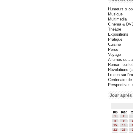
Humeurs & op
Musique
Multimedia
Cinéma & DV
Théâtre
Expositions
Pratique
Cuisine
Perso
Voyage
Allumés du J
Roman-feuille
Révélations (co
Le son sur l'i
Centenaire de
Perspectives 
Jour après 
lun
mar
m
1
2
8
9
15
16
22
23