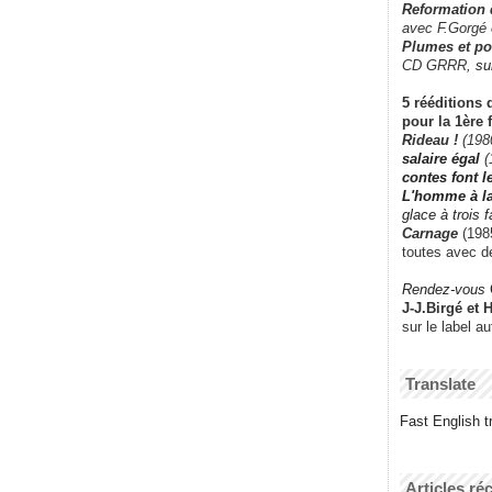
Reformation
avec F.Gorgé
Plumes et po
CD GRRR,
su
5 rééditions 
pour la 1ère 
Rideau !
(198
salaire égal
(
contes font 
L'homme à l
glace à trois 
Carnage
(1985
toutes avec d
Rendez-vous
J-J.Birgé et 
sur le label a
Translate
Fast English tr
Articles ré