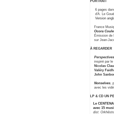
PORTRAIT
6 pages dans
d'A. Le Gouë
Version angl
France Musiqu
Ocora Couleu
Émission de F
sur Jean-Jacq
À REGARDER
Perspectives
inspiré par le 
Nicolas Claus
Valéry Faidhe
John Sanbo
Nonselves
, 
avec les vid
LP & CD
UN P
Le CENTENAI
avec 15 musi
dist. Orkhêst