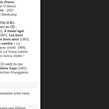
 du Drame
 et D.Meens
ils
- 2022
r Bandcamp
d'Un D.M.I.
fois en CD :
0)
,
À travail égal
1981),
Les bons
les bons amis
(1983),
a caméra
+ La
faces
(inédit, 1984),
) sur Klang Galerie
es bonus inédits !
CD inédit du duo
Hélène Sage
(1981)
utrichien Klanggalerie
anslation (click here)
cents par thème