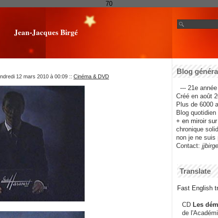
70
Jean-Jacques Birgé
Blog général
endredi 12 mars 2010 à 00:09
::
Cinéma & DVD
--- 21e année 
Créé en août 2
Plus de 6000 ar
Blog quotidien f
+ en miroir su
chronique solida
non je ne suis 
Contact:
jjbirg
Translate
Fast English tr
CD
Les dém
de l'Académi