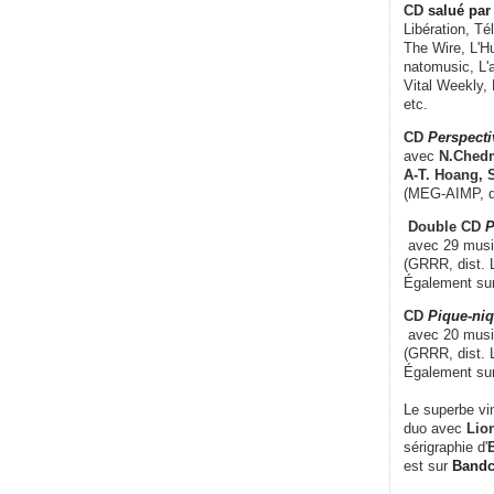
CD
salué par 
Libération, Té
The Wire, L'H
natomusic, L'a
Vital Weekly,
etc.
CD
Perspecti
avec
N.Chedm
A-T. Hoang, 
(MEG-AIMP, d
Double CD
P
avec 29 music
(GRRR, dist. L
Également su
CD
Pique-niq
avec 20 musi
(GRRR, dist. 
Également su
Le superbe vi
duo avec
Lion
sérigraphie d'
E
est sur
Band