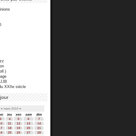
inions
D
azz
ton
ll.)
mage
 JJB
du XXIIe siècle
jour
«
mars 2010
»
er
jeu
ven
sam
dim
3
4
5
6
7
10
11
12
13
14
17
18
19
20
21
24
25
26
27
28