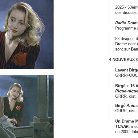
2025 - 50è
des disque
Radio Dram
Programme a
83 disques d
Drame dont c
sont sur
Ba
4 NOUVEAUX
Lavant Birg
GRRR+OUCH!,
Birgé + 16 i
Pique-nique
GRRR, dist.
Birgé
Anima
GRRR, dist.
Un Drame Mu
TCHAK
, iné
en 2000, lab