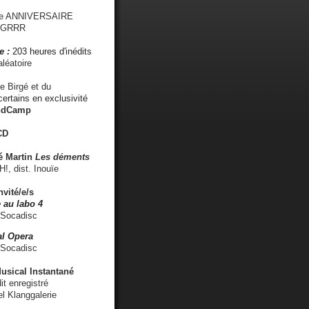
me ANNIVERSAIRE
s GRRR
e :
203 heures d'inédits
léatoire
e Birgé et du
ertains en exclusivité
ndCamp
CD
é
Martin
Les déments
 dist. Inouïe
nvité/e/s
 au labo 4
 Socadisc
l Opera
 Socadisc
sical Instantané
dit enregistré
el Klanggalerie