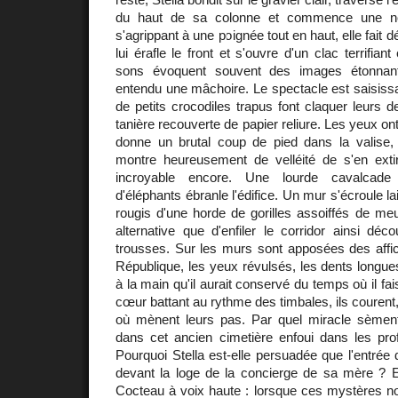
du haut de sa colonne et commence une no
s'agrippant à une poignée tout en haut, elle fait d
lui érafle le front et s'ouvre d'un clac terrifian
sons évoquent souvent des images étonnantes
entendu une mâchoire. Le spectacle est saisiss
de petits crocodiles trapus font claquer leurs d
tanière recouverte de papier reliure. Les yeux ont
donne un brutal coup de pied dans la valise,
montre heureusement de velléité de s'en extir
incroyable encore. Une lourde cavalcade
d'éléphants ébranle l'édifice. Un mur s'écroule la
rougis d'une horde de gorilles assoiffés de meur
alternative que d'enfiler le corridor ainsi dé
trousses. Sur les murs sont apposées des affic
République, les yeux révulsés, les dents longues
à la main qu'il aurait conservé du temps où il fai
cœur battant au rythme des timbales, ils courent,
où mènent leurs pas. Par quel miracle sèment-
dans cet ancien cimetière enfoui dans les pro
Pourquoi Stella est-elle persuadée que l'entrée
devant la loge de la concierge de sa mère ? El
Cocteau à voix haute : lorsque ces mystères n