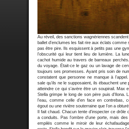
Au réveil, des sanctions wagnériennes scandent
ballet d'enclumes les fait rire aux éclats comme s
pas être pire. Ils esquissent à petits pas une g
l'obscurité qui leur tient lieu de lumière. La l
cachot humide au travers de barreaux perchés
du voyage. Était-ce le gaz ou un lavage de cer
toujours ses promesses. Ayant pris soin de numér
constatent que personne ne manque à l'appel
sale qu'ils ne le supposaient, ils ébauchent un
atteindre ce qui s'avère être un soupirail. Max e
Stella grimpe le long de son père puis d'Ilona. 
l'eau, comme celle d'en face en contrebas, 
égout ou une rivière souterraine que l'on a obturé
Il fait chaud. Chacun tente d'inspecter ce drôle d'
a conduits. Pas l'ombre d'une porte, mais de
empilés comme le miroir de leur échafauda
reste, Stella bondit sur le gravier clair, traverse 