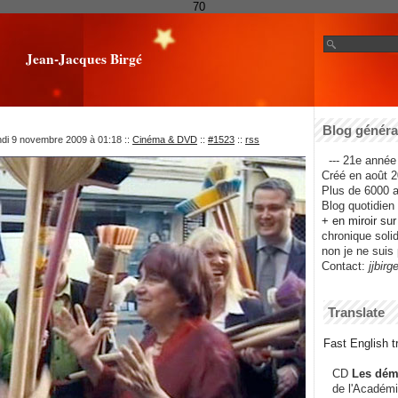
70
Jean-Jacques Birgé
Blog général
ndi 9 novembre 2009 à 01:18
::
Cinéma & DVD
::
#1523
::
rss
--- 21e année 
Créé en août 2
Plus de 6000 ar
Blog quotidien f
+ en miroir su
chronique solida
non je ne suis 
Contact:
jjbirg
Translate
Fast English tr
CD
Les dém
de l'Académi