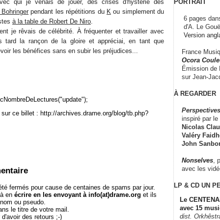
PORTRAIT
ec qui je venais de jouer, des crises d'hystérie des
 Bohringer
pendant les répétitions du
K
ou simplement du
6 pages dans
istes
à la table de Robert De Niro
.
d'A. Le Gouë
ent je rêvais de célébrité. À fréquenter et travailler avec
Version angl
us tard la rançon de la gloire et appréciai, en tant que
voir les bénéfices sans en subir les préjudices...
France Musiqu
Ocora Couleu
Émission de F
sur Jean-Jacq
À REGARDER
cNombreDeLectures("update");
Perspectives
sur ce billet : http://archives.drame.org/blog/tb.php?
inspiré par le 
Nicolas Claus
Valéry Faidhe
John Sanbo
Nonselves
, 
avec les vid
entaire
LP & CD
UN P
té fermés pour cause de centaines de spams par jour.
 à en
écrire en les envoyant à info(at)drame.org
et ils
Le CENTENAI
e nom ou pseudo.
avec 15 musi
le titre de votre mail.
dist. Orkhêst
r d'avoir des retours ;-)