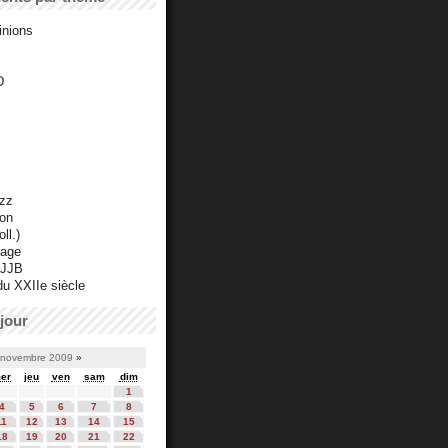
inions
D
azz
ton
ll.)
mage
 JJB
du XXIIe siècle
jour
novembre 2009
»
er
jeu
ven
sam
dim
1
4
5
6
7
8
11
12
13
14
15
18
19
20
21
22