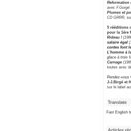
Reformation
avec F.Gorgé
Plumes et po
CD GRRR,
su
5 rééditions 
pour la 1ère 
Rideau !
(198
salaire égal
(
contes font 
L'homme à l
glace à trois 
Carnage
(1985
toutes avec d
Rendez-vous
J-J.Birgé et 
sur le label a
Translate
Fast English tr
Articles ré