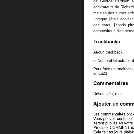
de
George Harrison
av
admirateurs de
Richard
malaise des autres art
Lorsque j'étais adolesc
des
stars
, j'appris pl
compositeur, d'en perce
Trackbacks
Aucun trackback.
dcNombreDeLectures d
Pour faire un trackback 
id=1523
Commentaires
Désactivés, mais...
Ajouter un comm
Les commentaires ont é
Vous pouvez continuer
seront publiés en votr
Précisez COMMENT dans 
Cela fait toujours plaisi