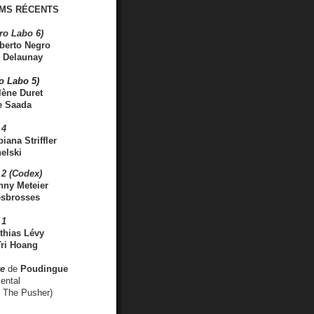
MS RÉCENTS
ro Labo 6)
berto Negro
 Delaunay
ro Labo 5)
lène Duret
e Saada
 4
iana Striffler
elski
2 (Codex)
nny Meteier
esbrosses
 1
thias Lévy
ri Hoang
ve
de
Poudingue
ental
. The Pusher)