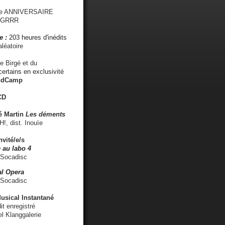
me ANNIVERSAIRE
s GRRR
e :
203 heures d'inédits
léatoire
e Birgé et du
ertains en exclusivité
ndCamp
CD
é
Martin
Les déments
 dist. Inouïe
nvité/e/s
 au labo 4
 Socadisc
l Opera
 Socadisc
sical Instantané
dit enregistré
el Klanggalerie