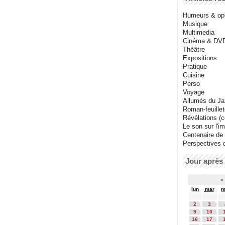
Humeurs & op
Musique
Multimedia
Cinéma & DV
Théâtre
Expositions
Pratique
Cuisine
Perso
Voyage
Allumés du J
Roman-feuille
Révélations (co
Le son sur l'i
Centenaire de
Perspectives 
Jour après 
«
lun
mar
m
2
3
9
10
16
17