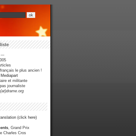
iste
---
005
ticles
rançais le plus ancien !
r Mediapart
ire et militante
pas journaliste
e(at)drame.org
anslation (click here)
ents
, Grand Prix
e Charles Cros