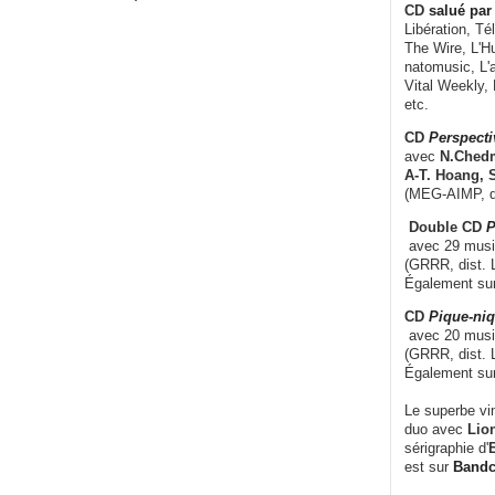
CD
salué par 
Libération, Té
The Wire, L'H
natomusic, L'a
Vital Weekly,
etc.
CD
Perspecti
avec
N.Chedm
A-T. Hoang, 
(MEG-AIMP, d
Double CD
P
avec 29 music
(GRRR, dist. L
Également su
CD
Pique-niq
avec 20 musi
(GRRR, dist. 
Également su
Le superbe vi
duo avec
Lion
sérigraphie d'
E
est sur
Band