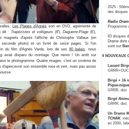
2025 - 50è
des disque
Radio Dram
salles,
Les Plages d'Agnès
sort en DVD, agrémenté de
Programme a
e dit :
Trapézistes et voltigeurs
(8'),
Daguerre-Plage
(6'),
83 disques d
 magnets d'après l'affiche de Christophe Vallaux (en
Drame dont c
 seconde photo) et un livret de seize pages. Si l'on
sont sur
Ba
 fin du film d'Agnès Varda, lors de ses
80 balais
, nous
se
avait disparu du montage. Que nenni ! Un arrêt sur
4 NOUVEAUX
isir le photogramme. Quatre images, c'est un sixième de
Lavant Birg
s d'apercevoir son ensemble rose et vert, mais pas assez
GRRR+OUCH!,
mousse.
Birgé + 16 i
Pique-nique
GRRR, dist.
Birgé
Anima
GRRR, dist.
Un Drame Mu
TCHAK
, iné
en 2000, lab