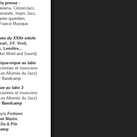
la presse :
lérama, CitizenJazz,
umanité, Impro Jazz,
utre quotidien,
 France Musique,
ves du XXIIe siècle
ail, J-F. Vrod,
S. Lemêtre
...
ist.Word and Sound)
ique-nique au labo
iennes et musiciens
es Allumés du Jazz)
r
Bandcamp
ue au labo 3
ciennes et musiciens
Les Allumés du Jazz)
r
Bandcamp
nyle
Fictions
el Martin
lla & Pitr
camp