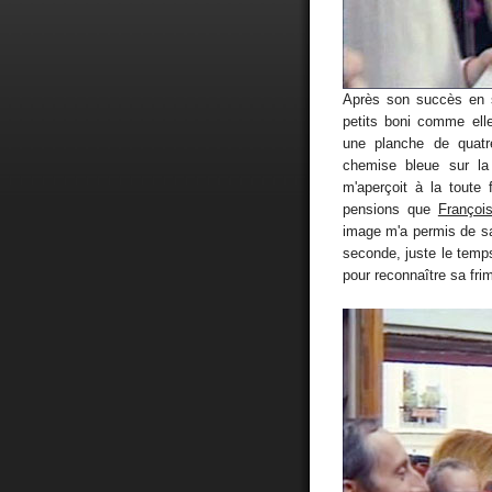
Après son succès en 
petits boni comme ell
une planche de quatre
chemise bleue sur la
m'aperçoit à la toute
pensions que
Françoi
image m'a permis de sa
seconde, juste le temp
pour reconnaître sa fri