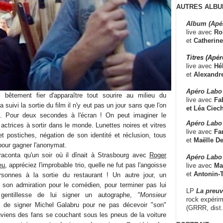
AUTRES ALBU
Album (Apé
live avec
Ro
et
Catherine
Titres (Apé
live avec
Hé
et
Alexandr
Apéro Labo
bêtement fier d'apparaître tout sourire au milieu du
live avec
Fab
 suivi la sortie du film il n'y eut pas un jour sans que l'on
et
Léa Ciech
. Pour deux secondes à l'écran ! On peut imaginer le
Apéro Labo 
 actrices à sortir dans le monde. Lunettes noires et vitres
live avec
Fa
 postiches, négation de son identité et réclusion, tous
et
Maëlle D
our gagner l'anonymat.
conta qu'un soir où il dînait à Strasbourg avec
Roger
Apéro Labo
eu
, appréciez l'improbable trio, quelle ne fut pas l'angoisse
live avec
Ma
et
Antonin-T
sonnes à la sortie du restaurant ! Un autre jour, un
e son admiration pour le comédien, pour terminer pas lui
LP
La preu
 gentillesse de lui signer un autographe,
"Monsieur
rock expérim
l de signer Michel Galabru pour ne pas décevoir "son"
(GRRR, dist
viens des fans se couchant sous les pneus de la voiture