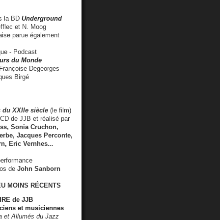
 la BD
Underground
fflec et N. Moog
aise
parue également
e - Podcast
rs du Monde
rançoise Degeorges
ues Birgé
 du XXIIe siècle
(le film)
CD de JJB et réalisé par
s, Sonia Cruchon,
rbe, Jacques Perconte,
rn
,
Eric Vernhes
...
performance
éos de
John Sanborn
EU MOINS RÉCENTS
RE de JJB
ciens et musiciennes
ra et Allumés du Jazz