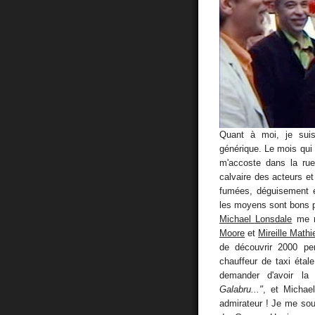
Quant à moi, je suis 
générique. Le mois qui a
m'accoste dans la rue
calvaire des acteurs et
fumées, déguisement et
les moyens sont bons p
Michael Lonsdale
me ra
Moore
et
Mireille Mathi
de découvrir 2000 per
chauffeur de taxi étal
demander d'avoir la
Galabru..."
, et Michae
admirateur ! Je me sou