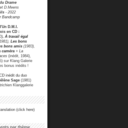
 du Drame
 et D.Meens
ils
- 2022
r Bandcamp
d'Un D.M.I.
fois en CD :
0)
,
À travail égal
1981),
Les bons
les bons amis
(1983),
a caméra
+ La
faces
(inédit, 1984),
) sur Klang Galerie
es bonus inédits !
CD inédit du duo
Hélène Sage
(1981)
utrichien Klanggalerie
anslation (click here)
cents par thème