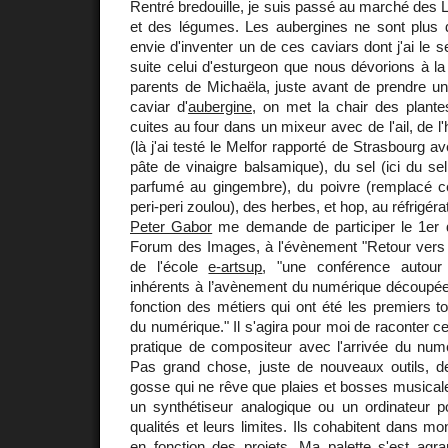
Rentré bredouille, je suis passé au marché des L
et des légumes. Les aubergines ne sont plus d
envie d'inventer un de ces caviars dont j'ai le s
suite celui d'esturgeon que nous dévorions à la 
parents de Michaëla, juste avant de prendre un
caviar d'
aubergine
, on met la chair des plante
cuites au four dans un mixeur avec de l'ail, de l'h
(là j'ai testé le Melfor rapporté de Strasbourg 
pâte de vinaigre balsamique), du sel (ici du s
parfumé au gingembre), du poivre (remplacé ce
peri-peri zoulou), des herbes, et hop, au réfrigéra
Peter Gabor
me demande de participer le 1er 
Forum des Images, à l'évènement "Retour vers l
de l'école
e-artsup
, "une conférence autour
inhérents à l’avènement du numérique découpé
fonction des métiers qui ont été les premiers 
du numérique." Il s'agira pour moi de raconter 
pratique de compositeur avec l'arrivée du numé
Pas grand chose, juste de nouveaux outils, d
gosse qui ne rêve que plaies et bosses musical
un synthétiseur analogique ou un ordinateur 
qualités et leurs limites. Ils cohabitent dans mo
en fonction des projets. Ma palette s'est agr