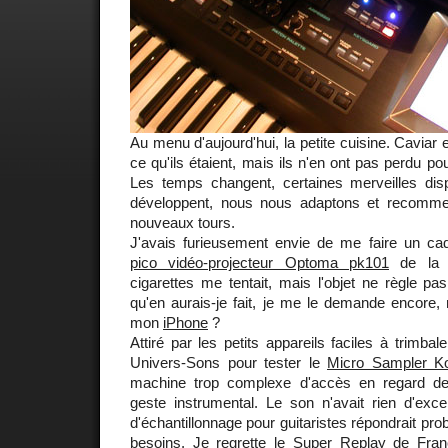
Au menu d'aujourd'hui, la petite cuisine. Caviar
ce qu'ils étaient, mais ils n'en ont pas perdu po
Les temps changent, certaines merveilles disp
développent, nous nous adaptons et recomm
nouveaux tours.
J'avais furieusement envie de me faire un cad
pico vidéo-projecteur Optoma pk101
de la t
cigarettes me tentait, mais l'objet ne règle pa
qu'en aurais-je fait, je me le demande encore,
mon
iPhone
?
Attiré par les petits appareils faciles à trimbale
Univers-Sons pour tester le
Micro Sampler K
machine trop complexe d'accès en regard d
geste instrumental. Le son n'avait rien d'exce
d'échantillonnage pour guitaristes répondrait p
besoins. Je regrette le Super Replay de
Fran