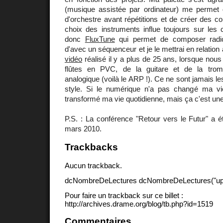
(musique assistée par ordinateur) me permet de
d'orchestre avant répétitions et de créer des co
choix des instruments influe toujours sur les 
donc
FluxTune
qui permet de composer radic
d'avec un séquenceur et je le mettrai en relatio
vidéo
réalisé il y a plus de 25 ans, lorsque nou
flûtes en PVC, de la guitare et de la tromp
analogique (voilà le ARP !). Ce ne sont jamais les
style. Si le numérique n'a pas changé ma vi
transformé ma vie quotidienne, mais ça c'est une 
P.S. : La conférence "Retour vers le Futur" a 
mars 2010.
Trackbacks
Aucun trackback.
dcNombreDeLectures dcNombreDeLectures("upd
Pour faire un trackback sur ce billet :
http://archives.drame.org/blog/tb.php?id=1519
Commentaires