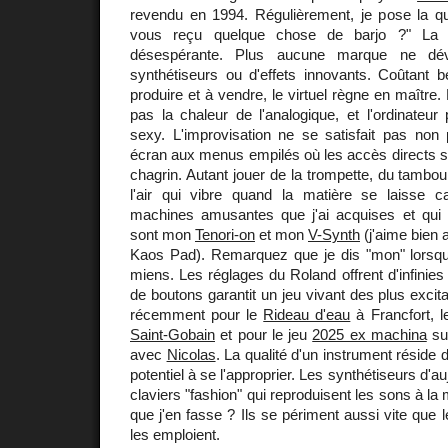
revendu en 1994. Régulièrement, je pose la que
vous reçu quelque chose de barjo ?" La r
désespérante. Plus aucune marque ne dé
synthétiseurs ou d'effets innovants. Coûtant
produire et à vendre, le virtuel règne en maître
pas la chaleur de l'analogique, et l'ordinateur 
sexy. L'improvisation ne se satisfait pas non 
écran aux menus empilés où les accès directs so
chagrin. Autant jouer de la trompette, du tambou
l'air qui vibre quand la matière se laisse c
machines amusantes que j'ai acquises et qui s
sont mon
Tenori-on
et mon
V-Synth
(j'aime bien 
Kaos Pad). Remarquez que je dis "mon" lorsque 
miens. Les réglages du Roland offrent d'infinies
de boutons garantit un jeu vivant des plus excit
récemment pour le
Rideau d'eau
à Francfort, 
Saint-Gobain
et pour le jeu
2025 ex machina
sur
avec
Nicolas
. La qualité d'un instrument réside
potentiel à se l'approprier. Les synthétiseurs d'au
claviers "fashion" qui reproduisent les sons à l
que j'en fasse ? Ils se périment aussi vite que 
les emploient.