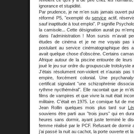
ignorance et stupidité.
Par prudence, je ne m'en suis jamais ouvert pu
réformé P5, "exempté du
service
actif, réserv
sauf inaptitude à tout emploi". P signifie Psychol
la camisole... Cette désignation aurait pu m'emp
dans l'administration ! Mon sursis m'avait 
études de cinéma et je ne me voyais pas i
postulant au service cinématographique des 
avait quelque chose d'obscène. Certains camar
Afrique autour de la piscine entourée de leurs
joué le jeu sur ordre du groupuscule trotskyste a
J'étais résolument non-violent et n'aurais pas
empire, forcément colonial. Une psychanal
certificat signalant "une schizophrénie dissoci
rythme nycthéméral". Elle racontait que je m'ét
films de vampires et que vivre la nuit était inc
militaire. C'était en 1975. Le comique fut de me
Jean Rollin quelques mois plus tard sur
Lè
souviens être parti aux "trois jours" qui en dur
heures sans dormir, ayant juste terminé le dis
femme réalisé par le PCF. Refusant de dormir
j'ai passé la nuit au cachot, la porte ouverte et 