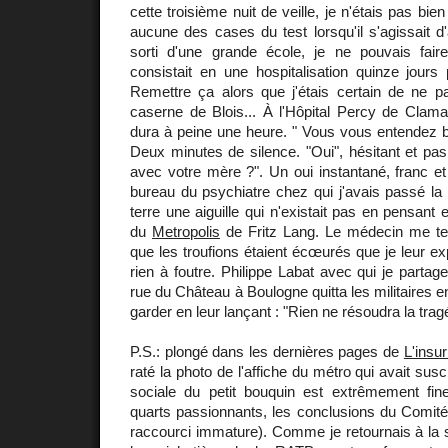
cette troisième nuit de veille, je n'étais pas bie
aucune des cases du test lorsqu'il s'agissait d
sorti d'une grande école, je ne pouvais faire 
consistait en une hospitalisation quinze jours 
Remettre ça alors que j'étais certain de ne pa
caserne de Blois... À l'Hôpital Percy de Clam
dura à peine une heure. " Vous vous entendez b
Deux minutes de silence. "Oui", hésitant et pas
avec votre mère ?". Un oui instantané, franc et 
bureau du psychiatre chez qui j'avais passé la
terre une aiguille qui n'existait pas en pensant
du
Metropolis
de Fritz Lang. Le médecin me te
que les troufions étaient écœurés que je leur ex
rien à foutre. Philippe Labat avec qui je partag
rue du Château à Boulogne quitta les militaires 
garder en leur lançant : "Rien ne résoudra la tragéd
P.S.: plongé dans les dernières pages de
L'insur
raté la photo de l'affiche du métro qui avait suscit
sociale du petit bouquin est extrêmement fine
quarts passionnants, les conclusions du Comité 
raccourci immature). Comme je retournais à la st