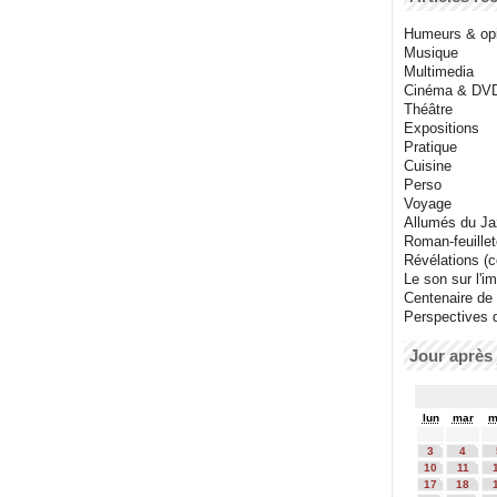
Humeurs & op
Musique
Multimedia
Cinéma & DV
Théâtre
Expositions
Pratique
Cuisine
Perso
Voyage
Allumés du J
Roman-feuille
Révélations (co
Le son sur l'i
Centenaire de
Perspectives 
Jour après 
lun
mar
m
3
4
10
11
17
18