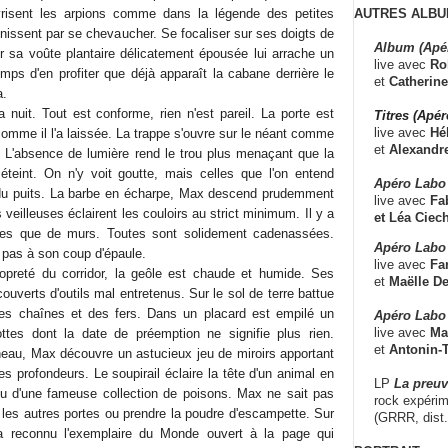
AUTRES ALBU
risent les arpions comme dans la légende des petites
finissent par se chevaucher. Se focaliser sur ses doigts de
Album (Apé
ur sa voûte plantaire délicatement épousée lui arrache un
live avec
Ro
temps d'en profiter que déjà apparaît la cabane derrière le
et
Catherine
a.
 nuit. Tout est conforme, rien n'est pareil. La porte est
Titres (Apé
live avec
Hé
omme il l'a laissée. La trappe s'ouvre sur le néant comme
et
Alexandr
. L'absence de lumière rend le trou plus menaçant que la
 éteint. On n'y voit goutte, mais celles que l'on entend
Apéro Labo
r du puits. La barbe en écharpe, Max descend prudemment
live avec
Fab
s veilleuses éclairent les couloirs au strict minimum. Il y a
et
Léa Ciech
tes que de murs. Toutes sont solidement cadenassées.
Apéro Labo 
 pas à son coup d'épaule.
live avec
Fa
ropreté du corridor, la geôle est chaude et humide. Ses
et
Maëlle D
ouverts d'outils mal entretenus. Sur le sol de terre battue
des chaînes et des fers. Dans un placard est empilé un
Apéro Labo
live avec
Ma
ttes dont la date de préemption ne signifie plus rien.
et
Antonin-T
eau, Max découvre un astucieux jeu de miroirs apportant
es profondeurs. Le soupirail éclaire la tête d'un animal en
LP
La preu
eu d'une fameuse collection de poisons. Max ne sait pas
rock expérim
er les autres portes ou prendre la poudre d'escampette. Sur
(GRRR, dist
 a reconnu l'exemplaire du Monde ouvert à la page qui