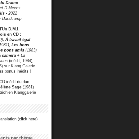
 du Drame
 et D.Meens
ils
- 2022
r Bandcamp
d'Un D.M.I.
fois en CD :
0)
,
À travail égal
1981),
Les bons
les bons amis
(1983),
a caméra
+ La
faces
(inédit, 1984),
) sur Klang Galerie
es bonus inédits !
CD inédit du duo
Hélène Sage
(1981)
utrichien Klanggalerie
anslation (click here)
cents par thème