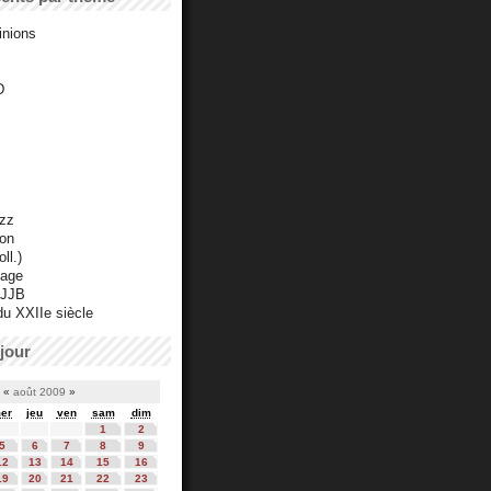
inions
D
azz
ton
ll.)
mage
 JJB
du XXIIe siècle
jour
«
août 2009
»
er
jeu
ven
sam
dim
1
2
5
6
7
8
9
12
13
14
15
16
19
20
21
22
23