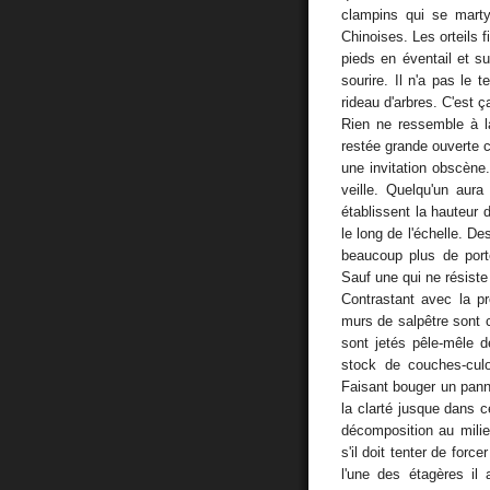
clampins qui se marty
Chinoises. Les orteils 
pieds en éventail et s
sourire. Il n'a pas le 
rideau d'arbres. C'est ç
Rien ne ressemble à la
restée grande ouverte c
une invitation obscène
veille. Quelqu'un aura
établissent la hauteu
le long de l'échelle. De
beaucoup plus de por
Sauf une qui ne résiste
Contrastant avec la p
murs de salpêtre sont c
sont jetés pêle-mêle 
stock de couches-culo
Faisant bouger un pann
la clarté jusque dans c
décomposition au mili
s'il doit tenter de forc
l'une des étagères il