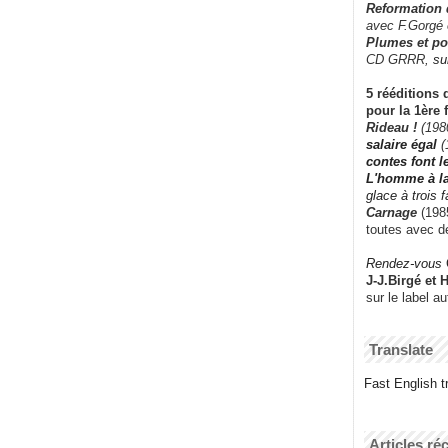
Reformation
avec F.Gorgé
Plumes et po
CD GRRR,
su
5 rééditions 
pour la 1ère 
Rideau !
(198
salaire égal
(
contes font 
L'homme à l
glace à trois 
Carnage
(1985
toutes avec d
Rendez-vous
J-J.Birgé et 
sur le label a
Translate
Fast English tr
Articles ré