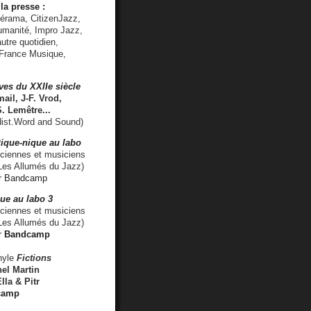
la presse :
lérama, CitizenJazz,
umanité, Impro Jazz,
utre quotidien,
 France Musique,
ves du XXIIe siècle
ail, J-F. Vrod,
S. Lemêtre
...
ist.Word and Sound)
ique-nique au labo
iennes et musiciens
es Allumés du Jazz)
r
Bandcamp
ue au labo 3
ciennes et musiciens
Les Allumés du Jazz)
r
Bandcamp
nyle
Fictions
el Martin
lla & Pitr
camp