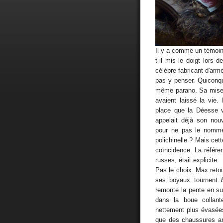
Il y a comme un témoin 
t-il mis le doigt lors
célèbre fabricant d'arme
pas y penser. Quiconqu
même parano. Sa mise à
avaient laissé la vie
place que la Déesse v
appelait déjà son nouv
pour ne pas le nommer
polichinelle ? Mais cett
coïncidence. La référe
russes, était explicite.
Pas le choix. Max reto
ses boyaux tournent
remonte la pente en sui
dans la boue collant
nettement plus évasées
que des chaussures an