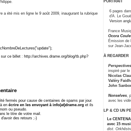
PORTRAIT
hilippe.
6 pages dans
re a été mis en ligne le 9 août 2009, inaugurant la rubrique
d'A. Le Gouë
Version angl
France Musiqu
Ocora Couleu
Émission de F
sur Jean-Jacq
cNombreDeLectures("update");
À REGARDER
sur ce billet : http://archives.drame.org/blog/tb.php?
Perspectives
inspiré par le 
Nicolas Claus
Valéry Faidhe
John Sanbo
entaire
Nonselves
, 
avec les vid
té fermés pour cause de centaines de spams par jour.
 à en
écrire en les envoyant à info(at)drame.org
et ils
e nom ou pseudo.
LP & CD
UN P
le titre de votre mail.
r d'avoir des retours ;-)
Le CENTENAI
avec 15 musi
dist. Orkhêst