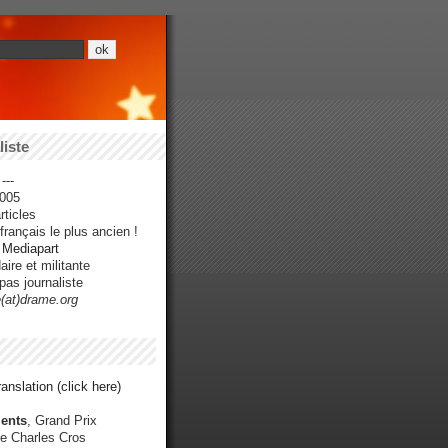
iste
---
005
ticles
rançais le plus ancien !
r Mediapart
ire et militante
pas journaliste
e(at)drame.org
anslation (click here)
ents
, Grand Prix
e Charles Cros