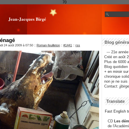
70
Jean-Jacques Birgé
ménagé
Blog général
ndi 24 août 2009 à 07:50
::
Roman-feuilleton
::
#1441
::
rss
--- 21e année 
Créé en août 2
Plus de 6000 ar
Blog quotidien f
+ en miroir su
chronique solida
non je ne suis 
Contact:
jjbirg
Translate
Fast English tr
CD
Les dém
de l'Académi