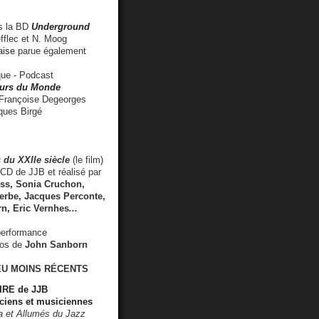
 la BD
Underground
fflec et N. Moog
aise
parue également
e - Podcast
rs du Monde
rançoise Degeorges
ues Birgé
 du XXIIe siècle
(le film)
CD de JJB et réalisé par
s, Sonia Cruchon,
rbe, Jacques Perconte,
rn
,
Eric Vernhes
...
performance
éos de
John Sanborn
EU MOINS RÉCENTS
RE de JJB
ciens et musiciennes
ra et Allumés du Jazz