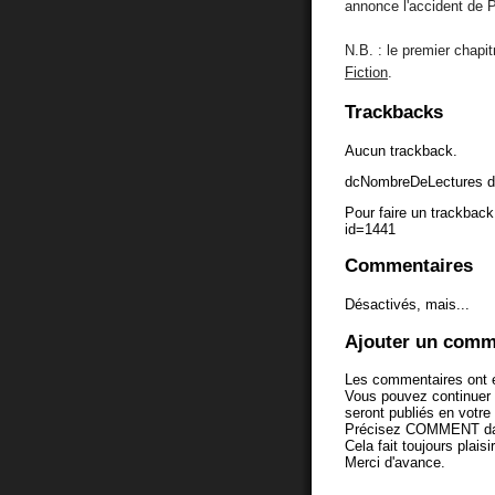
annonce l'accident de P
N.B. : le premier chapit
Fiction
.
Trackbacks
Aucun trackback.
dcNombreDeLectures d
Pour faire un trackback 
id=1441
Commentaires
Désactivés, mais...
Ajouter un comm
Les commentaires ont é
Vous pouvez continuer
seront publiés en votr
Précisez COMMENT dans 
Cela fait toujours plaisi
Merci d'avance.