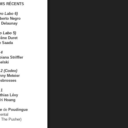
MS RÉCENTS
ro Labo 6)
berto Negro
 Delaunay
ro Labo 5)
lène Duret
e Saada
 4
iana Striffler
elski
2 (Codex)
nny Meteier
esbrosses
 1
thias Lévy
ri Hoang
ve
de
Poudingue
ental
. The Pusher)