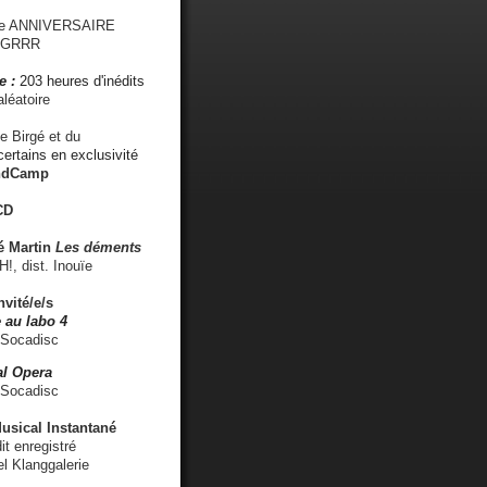
me ANNIVERSAIRE
s GRRR
e :
203 heures d'inédits
léatoire
e Birgé et du
ertains en exclusivité
ndCamp
CD
é
Martin
Les déments
 dist. Inouïe
nvité/e/s
 au labo 4
 Socadisc
l Opera
 Socadisc
sical Instantané
dit enregistré
el Klanggalerie