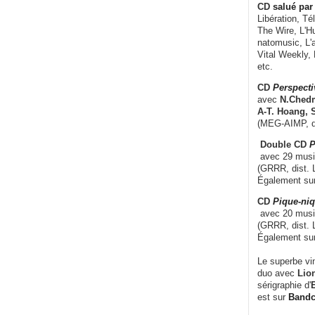
CD
salué par 
Libération, Té
The Wire, L'H
natomusic, L'a
Vital Weekly,
etc.
CD
Perspecti
avec
N.Chedm
A-T. Hoang, 
(MEG-AIMP, d
Double CD
P
avec 29 music
(GRRR, dist. L
Également su
CD
Pique-niq
avec 20 musi
(GRRR, dist. 
Également su
Le superbe vi
duo avec
Lion
sérigraphie d'
E
est sur
Band