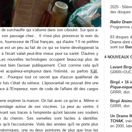
2025 - 50è
des disque
Radio Dram
Programme a
de surchauffe qui s'allume dans son ciboulot. Sur quoi a-
 de son passage chez... Il n'ose plus prononcer le nom du
83 disques d
s, fournisseur de l'État français, qui d'autre ? Il ne préfère
Drame dont c
sont sur
Ba
e est un peu au fait de ce qui se trame développerait la
 l'écart valait peut-être mieux pour sa santé. D'autres y
4 NOUVEAUX
. Les nouvelles technologies occupent beaucoup plus de
eut bien l'avouer publiquement. C'est comme cela qu'il
Lavant Birg
el acquéreur-employeur dans l'intimité, ou parfois
Kâlî
,
GRRR+OUCH!,
... Pourquoi tout ce secret que d'aucun qualifierait de
Birgé + 16 i
e fois c'était du sérieux. L'épouvantail ne pouvait être une
Pique-nique
nce à l'Empereur, nom de code de l'affaire dit des cargos
GRRR, dist.
urne explorer la maison. On fait avec ce qu'on a. Même si
Birgé
Anima
GRRR, dist.
bondage
autour de ses viscères. La peur au ventre, il
vant ses traces à l'empreinte qu'ont laissée ses souliers
Un Drame Mu
e du chemin. Ses semelles sont faciles à identifier,
TCHAK
, iné
 qu'à l'accoutumée. Voilà des années qu'il ne porte plus
en 2000, lab
atomiques, une ou deux pointures de plus que tous les