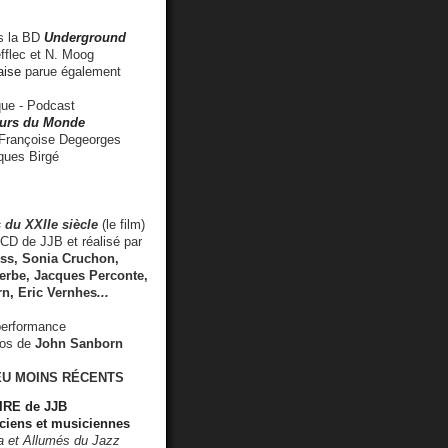
 la BD
Underground
fflec et N. Moog
aise
parue également
e - Podcast
rs du Monde
rançoise Degeorges
ues Birgé
 du XXIIe siècle
(le film)
CD de JJB et réalisé par
s, Sonia Cruchon,
rbe, Jacques Perconte,
rn
,
Eric Vernhes
...
performance
éos de
John Sanborn
EU MOINS RÉCENTS
RE de JJB
ciens et musiciennes
ra et Allumés du Jazz