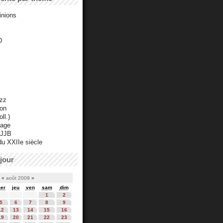
inions
D
azz
ton
ll.)
mage
 JJB
du XXIIe siècle
jour
«
août 2009
»
er
jeu
ven
sam
dim
1
2
5
6
7
8
9
12
13
14
15
16
19
20
21
22
23