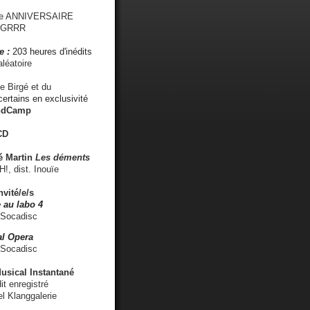
me ANNIVERSAIRE
s GRRR
e :
203 heures d'inédits
léatoire
e Birgé et du
ertains en exclusivité
ndCamp
CD
é
Martin
Les déments
 dist. Inouïe
nvité/e/s
 au labo 4
 Socadisc
l Opera
 Socadisc
sical Instantané
dit enregistré
el Klanggalerie