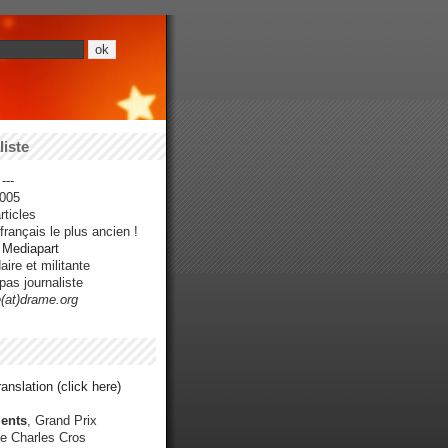
iste
---
005
ticles
rançais le plus ancien !
r Mediapart
ire et militante
pas journaliste
e(at)drame.org
anslation (click here)
ents
, Grand Prix
e Charles Cros