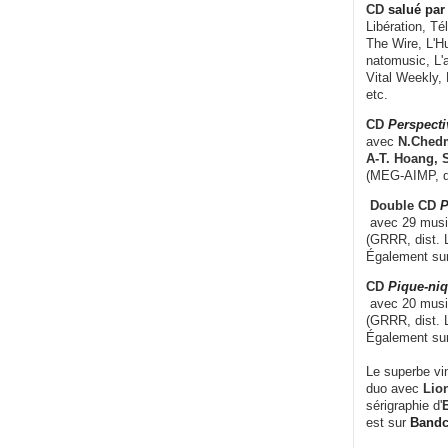
CD
salué par 
Libération, Té
The Wire, L'H
natomusic, L'a
Vital Weekly,
etc.
CD
Perspecti
avec
N.Chedm
A-T. Hoang, 
(MEG-AIMP, d
Double CD
P
avec 29 music
(GRRR, dist. L
Également su
CD
Pique-niq
avec 20 musi
(GRRR, dist. 
Également su
Le superbe vi
duo avec
Lion
sérigraphie d'
E
est sur
Band