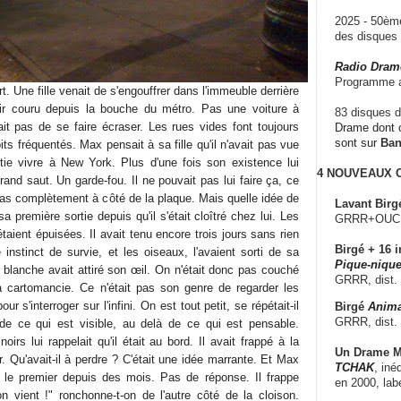
2025 - 50è
des disque
Radio Dram
Programme a
t. Une fille venait de s'engouffrer dans l'immeuble derrière
ir couru depuis la bouche du métro. Pas une voiture à
83 disques d
uait pas de se faire écraser. Les rues vides font toujours
Drame dont c
sont sur
Ba
ts fréquentés. Max pensait à sa fille qu'il n'avait pas vue
artie vivre à New York. Plus d'une fois son existence lui
4 NOUVEAUX
grand saut. Un garde-fou. Il ne pouvait pas lui faire ça, ce
t pas complètement à côté de la plaque. Mais quelle idée de
Lavant Birg
sa première sortie depuis qu'il s'était cloîtré chez lui. Les
GRRR+OUCH!,
taient épuisées. Il avait tenu encore trois jours sans rien
Birgé + 16 i
instinct de survie, et les oiseaux, l'avaient sorti de sa
Pique-nique
s blanche avait attiré son œil. On n'était donc pas couché
GRRR, dist.
a cartomancie. Ce n'était pas son genre de regarder les
r s'interroger sur l'infini. On est tout petit, se répétait-il
Birgé
Anima
GRRR, dist.
de ce qui est visible, au delà de ce qui est pensable.
irs lui rappelait qu'il était au bord. Il avait frappé à la
Un Drame Mu
r. Qu'avait-il à perdre ? C'était une idée marrante. Et Max
TCHAK
, iné
, le premier depuis des mois. Pas de réponse. Il frappe
en 2000, lab
on vient !" ronchonne-t-on de l'autre côté de la cloison.