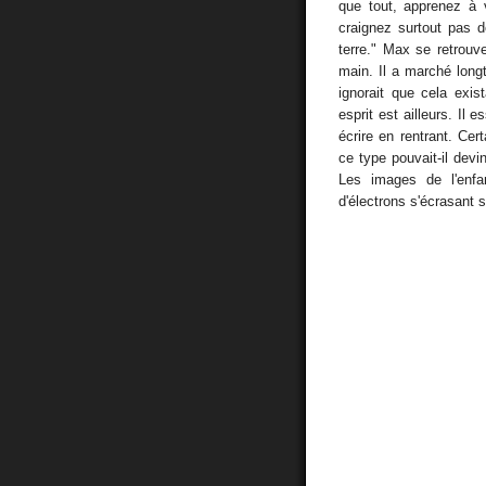
que tout, apprenez à 
craignez surtout pas d
terre." Max se retrouve
main. Il a marché longt
ignorait que cela exis
esprit est ailleurs. Il
écrire en rentrant. Ce
ce type pouvait-il devin
Les images de l'enf
d'électrons s'écrasant 