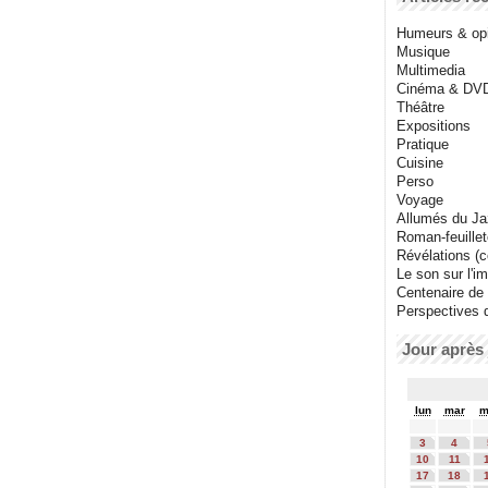
Humeurs & op
Musique
Multimedia
Cinéma & DV
Théâtre
Expositions
Pratique
Cuisine
Perso
Voyage
Allumés du J
Roman-feuille
Révélations (co
Le son sur l'i
Centenaire de
Perspectives 
Jour après 
lun
mar
m
3
4
10
11
17
18