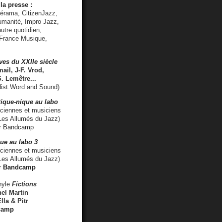
la presse :
lérama, CitizenJazz,
umanité, Impro Jazz,
utre quotidien,
 France Musique,
ves du XXIIe siècle
ail, J-F. Vrod,
S. Lemêtre
...
ist.Word and Sound)
ique-nique au labo
iennes et musiciens
es Allumés du Jazz)
r
Bandcamp
ue au labo 3
ciennes et musiciens
Les Allumés du Jazz)
r
Bandcamp
nyle
Fictions
el Martin
lla & Pitr
camp