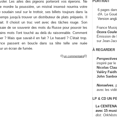
PORTRAIT
voler. Les ailes des pigeons porteront vos éperons. Ne
e mordre la poussière, un mistral insensé nourrira votre
6 pages dans
 soudain seul sur le trottoir, ses billets toujours dans la
d'A. Le Gouë
emps jusqu'à trouver un distributeur de plats préparés. Il
Version angl
tait. Il choisit un truc vert avec des tâches rouge. Son
France Musiqu
 essaie de se souvenir des mots du Russe pour pouvoir les
Ocora Couleu
rtains mots l'ont touché au delà du raisonnable. Comment
Émission de F
er ? Mais que savait-il en fait ? Le hasard ? C'était trop.
sur Jean-Jacq
ance passent en boucle dans sa tête telle une nuée
sur un écran de fumée.
À REGARDER
un commentaire
Perspectives
inspiré par le 
Nicolas Claus
Valéry Faidhe
John Sanbo
Nonselves
, 
avec les vid
LP & CD
UN P
Le CENTENAI
avec 15 musi
dist. Orkhêst