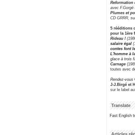
Reformation
avec F.Gorgé
Plumes et po
CD GRRR,
su
5 rééditions 
pour la 1ère 
Rideau !
(198
salaire égal
(
contes font 
L'homme à l
glace à trois 
Carnage
(1985
toutes avec d
Rendez-vous
J-J.Birgé et 
sur le label a
Translate
Fast English tr
Articles ré