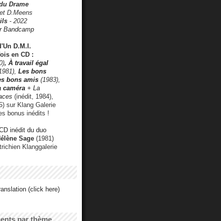
 du Drame
 et D.Meens
ils
- 2022
r Bandcamp
d'Un D.M.I.
fois en CD :
0)
,
À travail égal
1981),
Les bons
les bons amis
(1983),
a caméra
+ La
faces
(inédit, 1984),
) sur Klang Galerie
es bonus inédits !
CD inédit du duo
Hélène Sage
(1981)
utrichien Klanggalerie
anslation (click here)
cents par thème