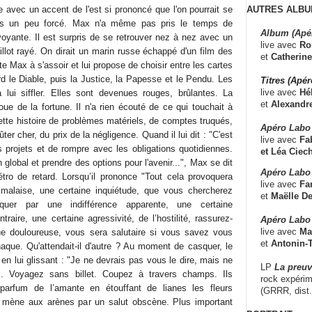
AUTRES ALBU
 avec un accent de l'est si prononcé que l'on pourrait se
pas un peu forcé. Max n'a même pas pris le temps de
Album (Apé
voyante. Il est surpris de se retrouver nez à nez avec un
live avec
Ro
ot rayé. On dirait un marin russe échappé d'un film des
et
Catherine
e Max à s'assoir et lui propose de choisir entre les cartes
bord le Diable, puis la Justice, la Papesse et le Pendu. Les
Titres (Apé
live avec
Hé
 lui siffler. Elles sont devenues rouges, brûlantes. La
et
Alexandr
oue de la fortune. Il n'a rien écouté de ce qui touchait à
cette histoire de problèmes matériels, de comptes truqués,
Apéro Labo
ûter cher, du prix de la négligence. Quand il lui dit : "C'est
live avec
Fab
 projets et de rompre avec les obligations quotidiennes.
et
Léa Ciech
n global et prendre des options pour l'avenir...", Max se dit
Apéro Labo 
ro de retard. Lorsqu’il prononce "Tout cela provoquera
live avec
Fa
malaise, une certaine inquiétude, que vous chercherez
et
Maëlle D
uer par une indifférence apparente, une certaine
traire, une certaine agressivité, de l’hostilité, rassurez-
Apéro Labo
live avec
Ma
que douloureuse, vous sera salutaire si vous savez vous
et
Antonin-T
rnaque. Qu'attendait-il d'autre ? Au moment de casquer, le
 en lui glissant : "Je ne devrais pas vous le dire, mais ne
LP
La preu
s. Voyagez sans billet. Coupez à travers champs. Ils
rock expérim
 parfum de l’amante en étouffant de lianes les fleurs
(GRRR, dist
 mène aux arènes par un salut obscène. Plus important