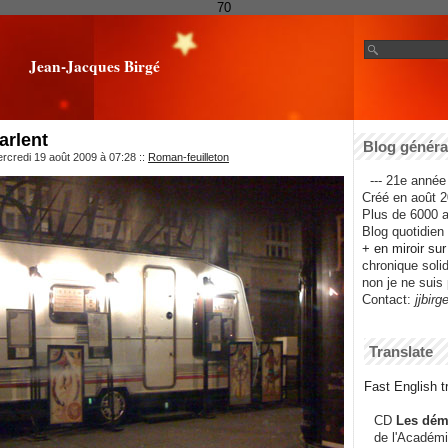
70
Jean-Jacques Birgé
arlent
Blog général
rcredi 19 août 2009 à 07:28
::
Roman-feuilleton
--- 21e année 
Créé en août 2
Plus de 6000 ar
Blog quotidien f
+ en miroir su
chronique solida
non je ne suis 
Contact:
jjbirg
Translate
Fast English tr
CD
Les dém
de l'Académi