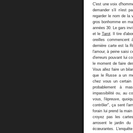
C'est une voix d'homme
demander s'il n'est 
regarder le nom de la 
gros bonhomme en maill
années 30. Le gars invit
et le
Tarot
. Il tire d'a
oreilles commencent à
dernière carte est la R
l'amour, à peine saisi 
d'erreurs pouvant lui co
le moment de faire des
Vous allez faire un bila
que le Russe a un mét
chez vous un certain 
probablement à masq
impassibilité ou, au con
vous, l'épreuve, quoi
contrôler", ça sent l'a
forain lui prend la main
croyez pas les carte
arrosent le jardin du
écœurantes. L'enquête