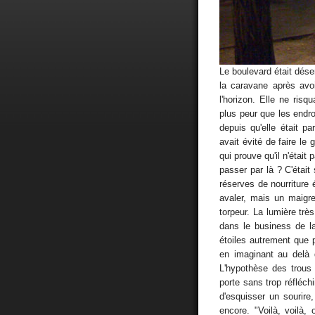
Le boulevard était déser
la caravane après avo
l'horizon. Elle ne risq
plus peur que les endroi
depuis qu'elle était p
avait évité de faire le 
qui prouve qu'il n'étai
passer par là ? C'était 
réserves de nourriture é
avaler, mais un maigre 
torpeur. La lumière trè
dans le business de l
étoiles autrement que pou
en imaginant au delà 
L'hypothèse des trous no
porte sans trop réfléchi
d'esquisser un sourire
encore. "Voilà, voilà, 