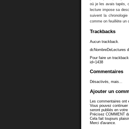
où je les avais tapés, 
lecture impose sa desce
suivent la chronologi
comme on feuillète un 
Trackbacks
Aucun trackback.
dcNombreDeLectures d
Pour faire un trackback 
id=1438
Commentaires
Désactivés, mais...
Ajouter un comm
Les commentaires ont é
Vous pouvez continuer
seront publiés en votr
Précisez COMMENT dans 
Cela fait toujours plaisi
Merci d'avance.