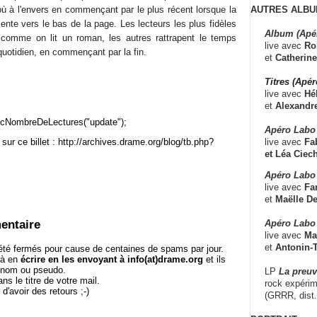
AUTRES ALBU
où à l'envers en commençant par le plus récent lorsque la
nte vers le bas de la page. Les lecteurs les plus fidèles
Album (Apé
e comme on lit un roman, les autres rattrapent le temps
live avec
Ro
quotidien, en commençant par la fin.
et
Catherine
Titres (Apé
live avec
Hé
et
Alexandr
cNombreDeLectures("update");
Apéro Labo
sur ce billet : http://archives.drame.org/blog/tb.php?
live avec
Fab
et
Léa Ciech
Apéro Labo 
live avec
Fa
et
Maëlle D
entaire
Apéro Labo
live avec
Ma
et
Antonin-T
té fermés pour cause de centaines de spams par jour.
 à en
écrire en les envoyant à info(at)drame.org
et ils
e nom ou pseudo.
LP
La preu
le titre de votre mail.
rock expérim
r d'avoir des retours ;-)
(GRRR, dist