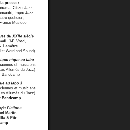
la presse :
lérama, CitizenJazz,
umanité, Impro Jazz,
utre quotidien,
 France Musique,
ves du XXIIe siècle
ail, J-F. Vrod,
S. Lemêtre
...
ist.Word and Sound)
ique-nique au labo
iennes et musiciens
es Allumés du Jazz)
r
Bandcamp
ue au labo 3
ciennes et musiciens
Les Allumés du Jazz)
r
Bandcamp
nyle
Fictions
el Martin
lla & Pitr
camp