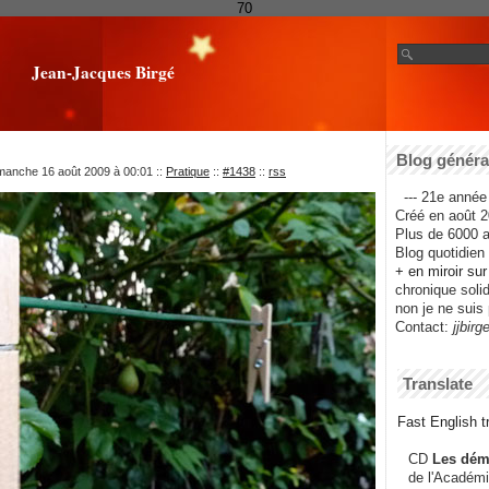
70
Jean-Jacques Birgé
Blog général
imanche 16 août 2009 à 00:01
::
Pratique
::
#1438
::
rss
--- 21e année 
Créé en août 2
Plus de 6000 ar
Blog quotidien f
+ en miroir su
chronique solida
non je ne suis 
Contact:
jjbirg
Translate
Fast English tr
CD
Les dém
de l'Académi