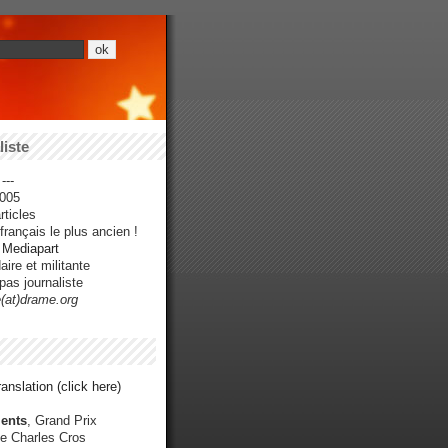
iste
---
005
ticles
rançais le plus ancien !
r Mediapart
ire et militante
pas journaliste
e(at)drame.org
anslation (click here)
ents
, Grand Prix
e Charles Cros