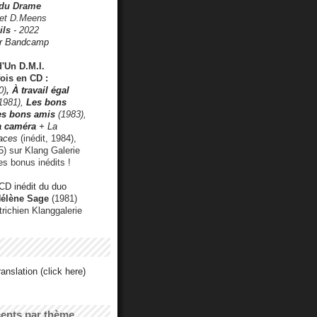
 du Drame
 et D.Meens
ils
- 2022
r Bandcamp
d'Un D.M.I.
fois en CD :
0)
,
À travail égal
1981),
Les bons
les bons amis
(1983),
a caméra
+ La
faces
(inédit, 1984),
) sur Klang Galerie
es bonus inédits !
CD inédit du duo
Hélène Sage
(1981)
utrichien Klanggalerie
anslation (click here)
cents par thème