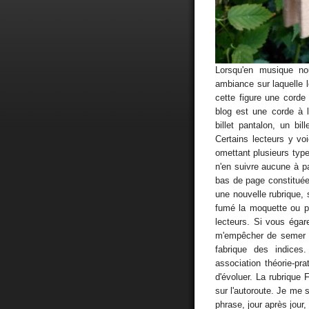
Lorsqu'en musique n
ambiance sur laquelle l
cette figure une corde
blog est une corde à li
billet pantalon, un bil
Certains lecteurs y vo
omettant plusieurs type
n'en suivre aucune à par
bas de page constituée 
une nouvelle rubrique,
fumé la moquette ou p
lecteurs. Si vous égar
m'empêcher de semer d
fabrique des indice
association théorie-pra
d'évoluer. La rubriqu
sur l'autoroute. Je me s
phrase, jour après jour,