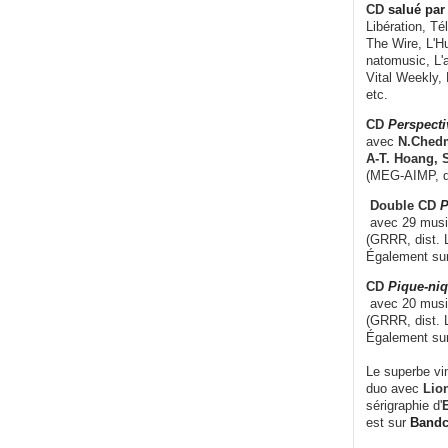
CD
salué par 
Libération, Té
The Wire, L'H
natomusic, L'a
Vital Weekly,
etc.
CD
Perspecti
avec
N.Chedm
A-T. Hoang, 
(MEG-AIMP, d
Double CD
P
avec 29 music
(GRRR, dist. L
Également su
CD
Pique-niq
avec 20 musi
(GRRR, dist. 
Également su
Le superbe vi
duo avec
Lion
sérigraphie d'
E
est sur
Band