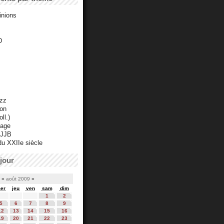
inions
D
azz
ton
ll.)
mage
 JJB
du XXIIe siècle
jour
«
août 2009
»
er
jeu
ven
sam
dim
1
2
5
6
7
8
9
12
13
14
15
16
19
20
21
22
23