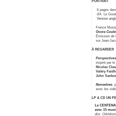
PORTRAIT
6 pages dans
d'A. Le Gouë
Version angl
France Musiqu
Ocora Couleu
Émission de F
sur Jean-Jacq
À REGARDER
Perspectives
inspiré par le 
Nicolas Claus
Valéry Faidhe
John Sanbo
Nonselves
, 
avec les vid
LP & CD
UN P
Le CENTENAI
avec 15 musi
dist. Orkhêst