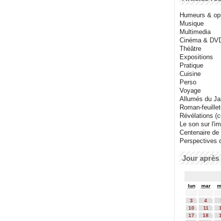
Humeurs & op
Musique
Multimedia
Cinéma & DV
Théâtre
Expositions
Pratique
Cuisine
Perso
Voyage
Allumés du J
Roman-feuille
Révélations (co
Le son sur l'i
Centenaire de
Perspectives 
Jour après 
lun
mar
m
3
4
10
11
17
18