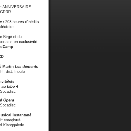
me ANNIVERSAIRE
s GRRR
e :
203 heures d'inédits
léatoire
e Birgé et du
ertains en exclusivité
ndCamp
CD
é
Martin
Les déments
 dist. Inouïe
nvité/e/s
 au labo 4
 Socadisc
l Opera
 Socadisc
sical Instantané
dit enregistré
el Klanggalerie