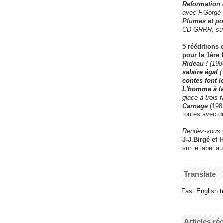
Reformation
avec F.Gorgé
Plumes et po
CD GRRR,
su
5 rééditions 
pour la 1ère 
Rideau !
(198
salaire égal
(
contes font 
L'homme à l
glace à trois 
Carnage
(1985
toutes avec d
Rendez-vous
J-J.Birgé et 
sur le label a
Translate
Fast English tr
Articles ré