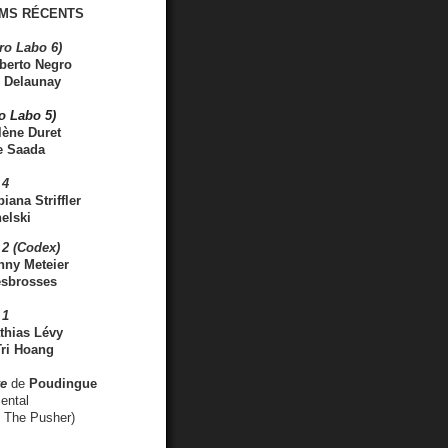
MS RÉCENTS
ro Labo 6)
berto Negro
 Delaunay
ro Labo 5)
lène Duret
e Saada
 4
iana Striffler
elski
2 (Codex)
nny Meteier
esbrosses
 1
thias Lévy
ri Hoang
ve
de
Poudingue
ental
. The Pusher)