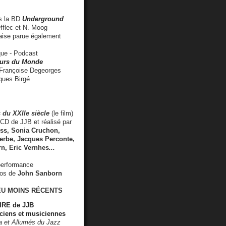
 la BD
Underground
fflec et N. Moog
aise
parue également
e - Podcast
rs du Monde
rançoise Degeorges
ues Birgé
 du XXIIe siècle
(le film)
CD de JJB et réalisé par
s, Sonia Cruchon,
rbe, Jacques Perconte,
rn
,
Eric Vernhes
...
performance
éos de
John Sanborn
EU MOINS RÉCENTS
RE de JJB
ciens et musiciennes
ra et Allumés du Jazz