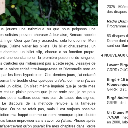
2025 - 50è
des disque
Radio Dram
Programme a
ous jouons une rythmique ou que nous peignons une
es solistes peuvent choruser à leur aise, Bernard appelle
83 disques d
 à linge. Quoi que l'on y accroche, cela fonctionne. Mon
Drame dont c
sont sur
Ba
nge. J'aime varier les billets. Un billet chaussettes, un
let chemise, un billet slip, chacun a sa fonction propre.
4 NOUVEAUX
ient une constante en la première personne du singulier,
s d'articles qui n'obéissent pas à cette règle. J'essaye de
Lavant Birg
t la sainte trinité titre-image-texte et l'éventuelle note en
GRRR+OUCH!,
par les liens hypertextes. Ces derniers jours, j'ai entamé
Birgé + 16 i
 semant le trouble chez quelques un/e/s, comme si j'avais
Pique-nique
été un câble. On s'est même inquiété que je perde mes
GRRR, dist.
er est un plaisir pervers que je ne renie pas, je ne peux
es petits cailloux sous mes pas. Je laisse des signes,
Birgé
Anima
GRRR, dist.
s. Le discours de la méthode renvoie à la fameuse
tique. On ne se refait pas, mais il est toujours possible
Un Drame Mu
e Fiction m'a happé comme un semi-remorque qu'on double
TCHAK
, iné
uis laissé improviser sans savoir où j'allais. Phrase après
en 2000, lab
 m'apercevant qu'on pouvait lire mes chapitres dans l'ordre