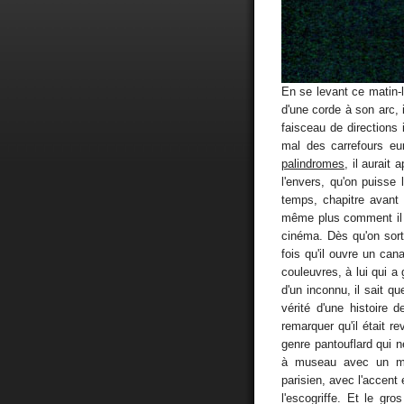
En se levant ce matin-l
d'une corde à son arc, 
faisceau de directions
mal des carrefours eu
palindromes
, il aurait
l'envers, qu'on puisse 
temps, chapitre avant 
même plus comment il s
cinéma. Dès qu'on sor
fois qu'il ouvre un cana
couleuvres, à lui qui a
d'un inconnu, il sait qu
vérité d'une histoire 
remarquer qu'il était r
genre pantouflard qui n
à museau avec un mat
parisien, avec l'accent 
l'escogriffe. Et le gr