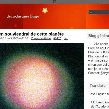
70
Jean-Jacques Birgé
en souviendrai de cette planète
Blog général
udi 13 août 2009 à 00:10
::
Roman-feuilleton
::
#1432
::
rss
--- 21e année 
Créé en août 2
Plus de 6000 ar
Blog quotidien f
+ en miroir su
chronique solida
non je ne suis 
Contact:
jjbirg
Translate
Fast English tr
CD
Les dém
de l'Académi