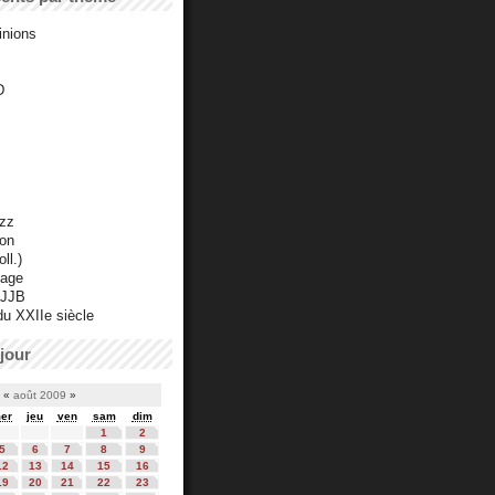
inions
D
azz
ton
ll.)
mage
 JJB
du XXIIe siècle
jour
«
août 2009
»
er
jeu
ven
sam
dim
1
2
5
6
7
8
9
12
13
14
15
16
19
20
21
22
23