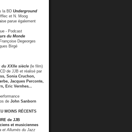
 la BD
Underground
fflec et N. Moog
aise
parue également
e - Podcast
rs du Monde
rançoise Degeorges
ues Birgé
 du XXIIe siècle
(le film)
CD de JJB et réalisé par
s, Sonia Cruchon,
rbe, Jacques Perconte,
rn
,
Eric Vernhes
...
performance
éos de
John Sanborn
EU MOINS RÉCENTS
RE de JJB
ciens et musiciennes
ra et Allumés du Jazz