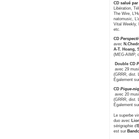
CD
salué par 
Libération, Té
The Wire, L'H
natomusic, L'a
Vital Weekly,
etc.
CD
Perspecti
avec
N.Chedm
A-T. Hoang, 
(MEG-AIMP, d
Double CD
P
avec 29 music
(GRRR, dist. L
Également su
CD
Pique-niq
avec 20 musi
(GRRR, dist. 
Également su
Le superbe vi
duo avec
Lion
sérigraphie d'
E
est sur
Band