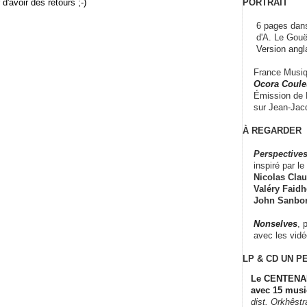
PORTRAIT
r d'avoir des retours ;-)
6 pages dans
d'A. Le Gouë
Version angl
France Musiqu
Ocora Couleu
Émission de F
sur Jean-Jacq
À REGARDER
Perspectives
inspiré par le 
Nicolas Claus
Valéry Faidhe
John Sanbo
Nonselves
, 
avec les vid
LP & CD
UN P
Le CENTENAI
avec 15 musi
dist. Orkhêst