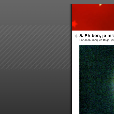
5. Eh ben, je m'
Par Jean-Jacques Birgé, je