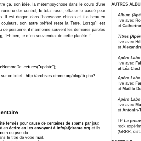
AUTRES ALBU
être ça, son idée, la métempsychose dans le cours d'une
rénie under control, le total reset, effacer le passé pour
Album (Apé
s. Il est dragon dans l'horoscope chinois et il a beau en
live avec
Ro
couleurs, son astre préféré reste la Terre. Lorsqu'il est
et
Catherine
du de personne, il marmonne souvent les dernières paroles
am
, "Eh ben, je m'en souviendrai de cette planète !".
Titres (Apé
live avec
Hé
et
Alexandr
Apéro Labo
live avec
Fab
cNombreDeLectures("update");
et
Léa Ciech
sur ce billet : http://archives.drame.org/blog/tb.php?
Apéro Labo 
live avec
Fa
et
Maëlle D
Apéro Labo
live avec
Ma
et
Antonin-T
entaire
LP
La preu
té fermés pour cause de centaines de spams par jour.
rock expérim
 à en
écrire en les envoyant à info(at)drame.org
et ils
(GRRR, dist
e nom ou pseudo.
le titre de votre mail.