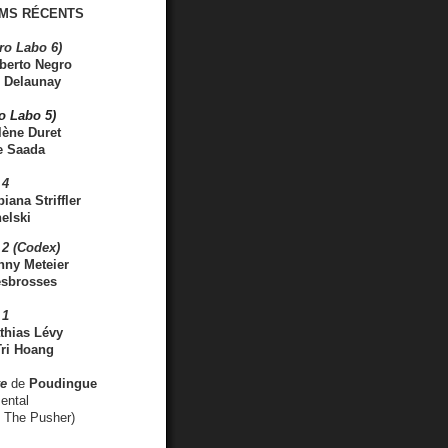
MS RÉCENTS
ro Labo 6)
berto Negro
 Delaunay
ro Labo 5)
lène Duret
e Saada
 4
iana Striffler
elski
2 (Codex)
nny Meteier
esbrosses
 1
thias Lévy
ri Hoang
ve
de
Poudingue
ental
. The Pusher)