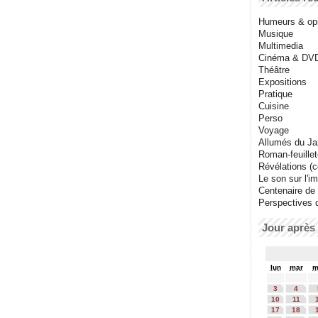
Humeurs & op
Musique
Multimedia
Cinéma & DV
Théâtre
Expositions
Pratique
Cuisine
Perso
Voyage
Allumés du J
Roman-feuille
Révélations (co
Le son sur l'i
Centenaire de
Perspectives 
Jour après 
lun
mar
m
3
4
10
11
17
18