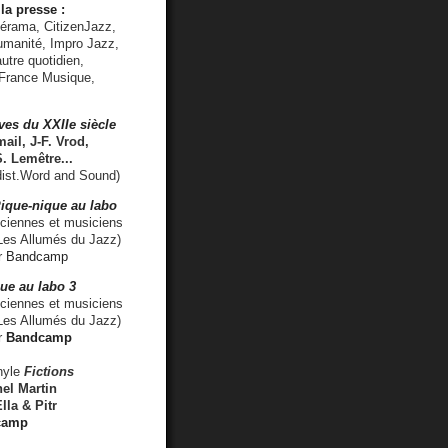
la presse :
lérama, CitizenJazz,
umanité, Impro Jazz,
utre quotidien,
 France Musique,
ves du XXIIe siècle
ail, J-F. Vrod,
S. Lemêtre
...
ist.Word and Sound)
ique-nique au labo
iennes et musiciens
es Allumés du Jazz)
r
Bandcamp
ue au labo 3
ciennes et musiciens
Les Allumés du Jazz)
r
Bandcamp
nyle
Fictions
el Martin
lla & Pitr
camp