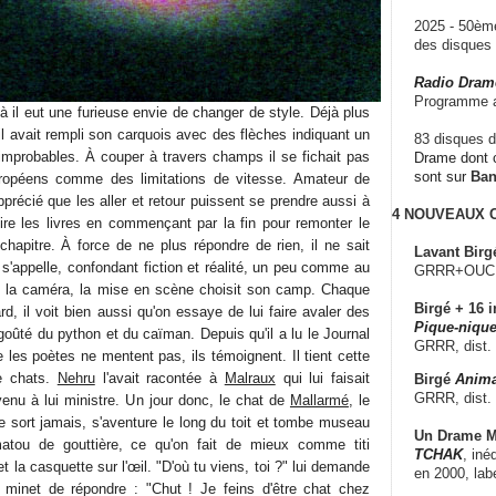
2025 - 50è
des disque
Radio Dram
Programme a
à il eut une furieuse envie de changer de style. Déjà plus
il avait rempli son carquois avec des flèches indiquant un
83 disques d
 improbables. À couper à travers champs il se fichait pas
Drame dont c
sont sur
Ba
ropéens comme des limitations de vitesse. Amateur de
 apprécié que les aller et retour puissent se prendre aussi à
4 NOUVEAUX
lire les livres en commençant par la fin pour remonter le
chapitre. À force de ne plus répondre de rien, il ne sait
Lavant Birg
'appelle, confondant fiction et réalité, un peu comme au
GRRR+OUCH!,
t la caméra, la mise en scène choisit son camp. Chaque
Birgé + 16 i
rd, il voit bien aussi qu'on essaye de lui faire avaler des
Pique-nique
 goûté du python et du caïman. Depuis qu'il a lu le Journal
GRRR, dist.
e les poètes ne mentent pas, ils témoignent. Il tient cette
de chats.
Nehru
l'avait racontée à
Malraux
qui lui faisait
Birgé
Anima
GRRR, dist.
evenu à lui ministre. Un jour donc, le chat de
Mallarmé
, le
e sort jamais, s'aventure le long du toit et tombe museau
Un Drame Mu
ou de gouttière, ce qu'on fait de mieux comme titi
TCHAK
, iné
et la casquette sur l'œil. "D'où tu viens, toi ?" lui demande
en 2000, lab
os minet de répondre : "Chut ! Je feins d'être chat chez