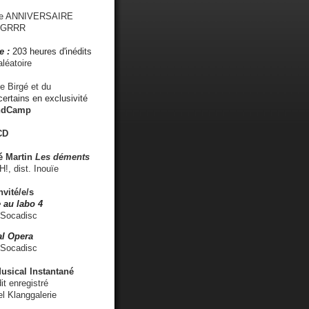
me ANNIVERSAIRE
s GRRR
e :
203 heures d'inédits
léatoire
e Birgé et du
ertains en exclusivité
ndCamp
CD
é
Martin
Les déments
 dist. Inouïe
nvité/e/s
 au labo 4
 Socadisc
l Opera
 Socadisc
sical Instantané
dit enregistré
el Klanggalerie