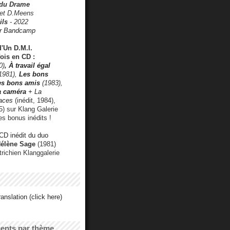
 du Drame
 et D.Meens
ils
- 2022
r Bandcamp
d'Un D.M.I.
fois en CD :
0)
,
À travail égal
1981),
Les bons
les bons amis
(1983),
a caméra
+ La
faces
(inédit, 1984),
) sur Klang Galerie
es bonus inédits !
CD inédit du duo
Hélène Sage
(1981)
utrichien Klanggalerie
anslation (click here)
cents par thème