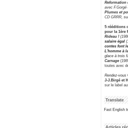
Reformation
avec F.Gorgé
Plumes et po
CD GRRR,
su
5 rééditions 
pour la 1ère 
Rideau !
(198
salaire égal
(
contes font 
L'homme à l
glace à trois 
Carnage
(1985
toutes avec d
Rendez-vous
J-J.Birgé et 
sur le label a
Translate
Fast English tr
Articles ré