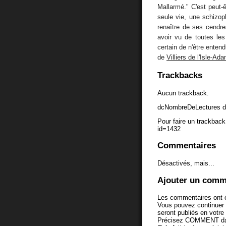
Mallarmé." C'est peut-
seule vie, une schizoph
renaître de ses cendre
avoir vu de toutes les 
certain de n'être enten
de
Villiers de l'Isle-Ad
Trackbacks
Aucun trackback.
dcNombreDeLectures d
Pour faire un trackback 
id=1432
Commentaires
Désactivés, mais...
Ajouter un comm
Les commentaires ont é
Vous pouvez continuer
seront publiés en votr
Précisez COMMENT dans 