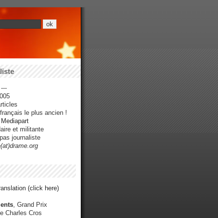
iste
---
005
ticles
rançais le plus ancien !
r Mediapart
ire et militante
pas journaliste
e(at)drame.org
anslation (click here)
ents
, Grand Prix
e Charles Cros