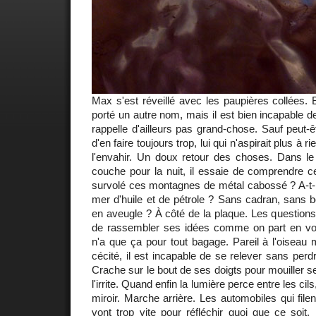
Max s'est réveillé avec les paupières collées. Bie
porté un autre nom, mais il est bien incapable de
rappelle d'ailleurs pas grand-chose. Sauf peut-êtr
d'en faire toujours trop, lui qui n'aspirait plus à 
l'envahir. Un doux retour des choses. Dans le 
couche pour la nuit, il essaie de comprendre ce q
survolé ces montagnes de métal cabossé ? A-t-i
mer d'huile et de pétrole ? Sans cadran, sans bo
en aveugle ? À côté de la plaque. Les questions
de rassembler ses idées comme on part en voy
n'a que ça pour tout bagage. Pareil à l'oiseau
cécité, il est incapable de se relever sans perdre
Crache sur le bout de ses doigts pour mouiller s
l'irrite. Quand enfin la lumière perce entre les cils,
miroir. Marche arrière. Les automobiles qui file
vont trop vite pour réfléchir quoi que ce soit. 