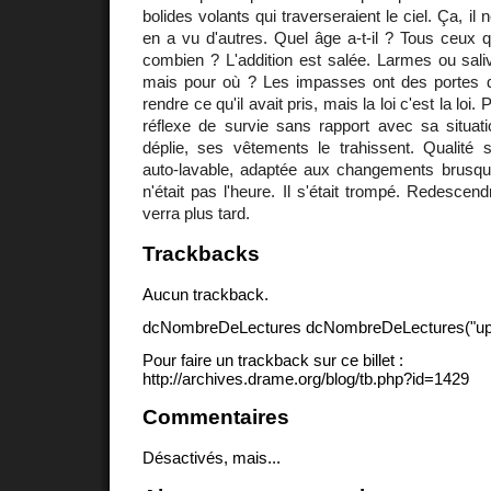
bolides volants qui traverseraient le ciel. Ça, il 
en a vu d'autres. Quel âge a-t-il ? Tous ceux q
combien ? L'addition est salée. Larmes ou salive
mais pour où ? Les impasses ont des portes dé
rendre ce qu'il avait pris, mais la loi c'est la loi. 
réflexe de survie sans rapport avec sa situatio
déplie, ses vêtements le trahissent. Qualité su
auto-lavable, adaptée aux changements brusq
n'était pas l'heure. Il s'était trompé. Redescen
verra plus tard.
Trackbacks
Aucun trackback.
dcNombreDeLectures dcNombreDeLectures("upd
Pour faire un trackback sur ce billet :
http://archives.drame.org/blog/tb.php?id=1429
Commentaires
Désactivés, mais...