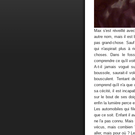
Max s'est réveillé avec 
autre nom, mais il est b
pas grand-chose. Sauf pe
qui n'aspirait plus à 
choses. Dans le fossé
comprendre ce qu'il voi
A-t-il jamais vogué s
boussole, saurait-il v
bousculent. Tentant 
comprend qu'il n'a que 
sa cécité, il est incapa
sur le bout de ses doig
enfin la lumière perce en
Les automobiles qui fil
que ce soit. Enfant il av
ne l'a pas connu. Mais i
vécus, mais combien ? 
aller, mais pour où ? L