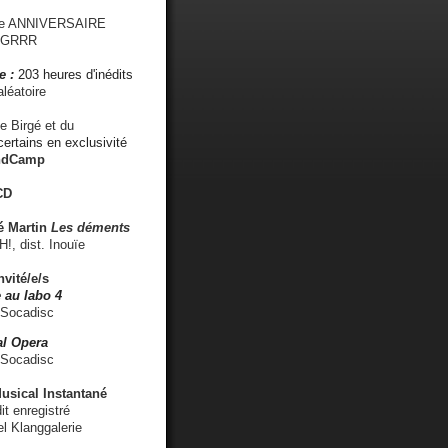
me ANNIVERSAIRE
s GRRR
e :
203 heures d'inédits
léatoire
e Birgé et du
ertains en exclusivité
ndCamp
CD
é
Martin
Les déments
 dist. Inouïe
nvité/e/s
 au labo 4
 Socadisc
l Opera
 Socadisc
sical Instantané
dit enregistré
el Klanggalerie