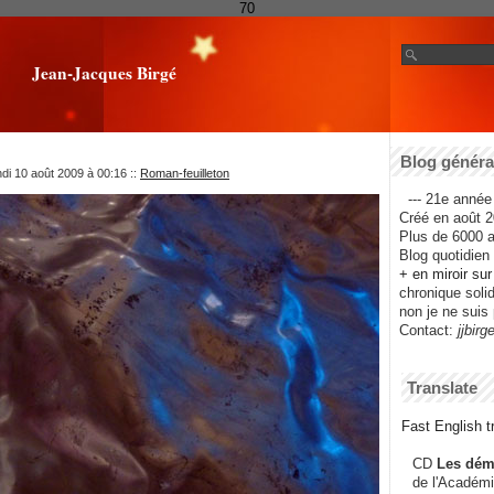
70
Jean-Jacques Birgé
Blog général
ndi 10 août 2009 à 00:16
::
Roman-feuilleton
--- 21e année 
Créé en août 2
Plus de 6000 ar
Blog quotidien f
+ en miroir su
chronique solida
non je ne suis 
Contact:
jjbirg
Translate
Fast English tr
CD
Les dém
de l'Académi