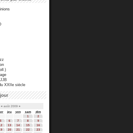
inions
D
azz
ton
ll.)
mage
 JJB
du XXIIe siècle
jour
«
août 2009
»
er
jeu
ven
sam
dim
1
2
5
6
7
8
9
12
13
14
15
16
19
20
21
22
23