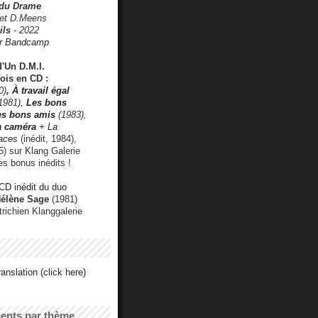
 du Drame
 et D.Meens
ils
- 2022
r Bandcamp
d'Un D.M.I.
fois en CD :
0)
,
À travail égal
1981),
Les bons
les bons amis
(1983),
a caméra
+ La
faces
(inédit, 1984),
) sur Klang Galerie
es bonus inédits !
CD inédit du duo
Hélène Sage
(1981)
utrichien Klanggalerie
anslation (click here)
cents par thème