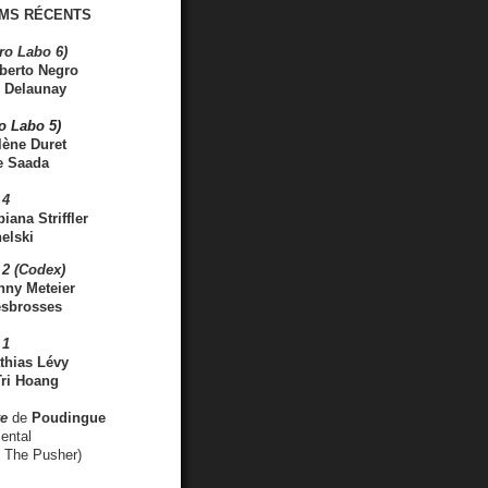
MS RÉCENTS
ro Labo 6)
berto Negro
 Delaunay
ro Labo 5)
lène Duret
e Saada
 4
iana Striffler
elski
2 (Codex)
nny Meteier
esbrosses
 1
thias Lévy
ri Hoang
ve
de
Poudingue
ental
. The Pusher)