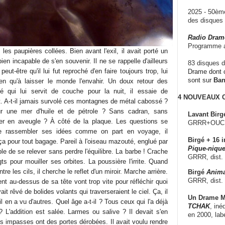
2025 - 50è
des disque
Radio Dram
Programme a
les paupières collées. Bien avant l'exil, il avait porté un
ien incapable de s'en souvenir. Il ne se rappelle d'ailleurs
83 disques d
ut-être qu'il lui fut reproché d'en faire toujours trop, lui
Drame dont c
sont sur
Ba
rien qu'à laisser le monde l'envahir. Un doux retour des
 qui lui servit de couche pour la nuit, il essaie de
4 NOUVEAUX
t. A-t-il jamais survolé ces montagnes de métal cabossé ?
ur une mer d'huile et de pétrole ? Sans cadran, sans
Lavant Birg
oler en aveugle ? À côté de la plaque. Les questions se
GRRR+OUCH!,
de rassembler ses idées comme on part en voyage, il
Birgé + 16 i
ça pour tout bagage. Pareil à l'oiseau mazouté, englué par
Pique-nique
ble de se relever sans perdre l'équilibre. La barbe ! Crache
GRRR, dist.
ts pour mouiller ses orbites. La poussière l'irrite. Quand
tre les cils, il cherche le reflet d'un miroir. Marche arrière.
Birgé
Anima
GRRR, dist.
ent au-dessus de sa tête vont trop vite pour réfléchir quoi
ait rêvé de bolides volants qui traverseraient le ciel. Ça, il
Un Drame Mu
l en a vu d'autres. Quel âge a-t-il ? Tous ceux qui l'a déjà
TCHAK
, iné
L'addition est salée. Larmes ou salive ? Il devait s'en
en 2000, lab
es impasses ont des portes dérobées. Il avait voulu rendre