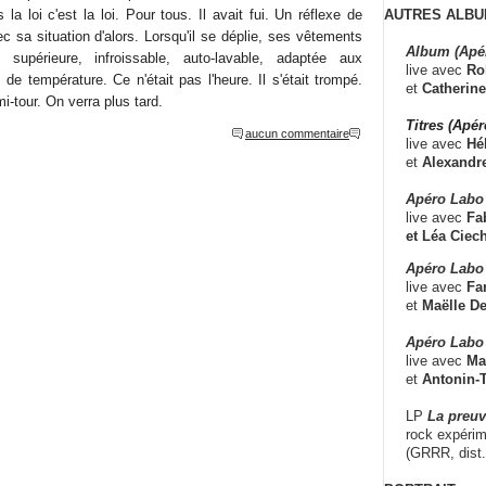
AUTRES ALBU
s la loi c'est la loi. Pour tous. Il avait fui. Un réflexe de
c sa situation d'alors. Lorsqu'il se déplie, ses vêtements
Album (Apé
é supérieure, infroissable, auto-lavable, adaptée aux
live avec
Ro
e température. Ce n'était pas l'heure. Il s'était trompé.
et
Catherine
-tour. On verra plus tard.
Titres (Apé
aucun commentaire
live avec
Hé
et
Alexandr
Apéro Labo
live avec
Fab
et
Léa Ciech
Apéro Labo 
live avec
Fa
et
Maëlle D
Apéro Labo
live avec
Ma
et
Antonin-T
LP
La preu
rock expérim
(GRRR, dist