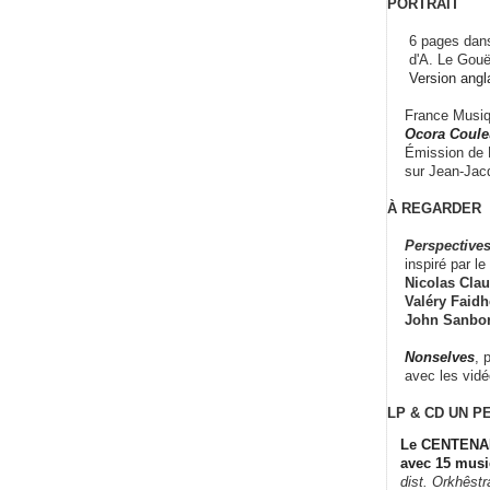
PORTRAIT
6 pages dans
d'A. Le Gouë
Version angl
France Musiqu
Ocora Couleu
Émission de F
sur Jean-Jacq
À REGARDER
Perspectives
inspiré par le 
Nicolas Claus
Valéry Faidhe
John Sanbo
Nonselves
, 
avec les vid
LP & CD
UN P
Le CENTENAI
avec 15 musi
dist. Orkhêst