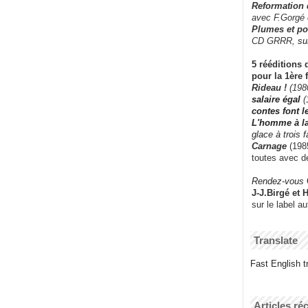
Reformation
avec F.Gorgé
Plumes et po
CD GRRR,
su
5 rééditions 
pour la 1ère 
Rideau !
(198
salaire égal
(
contes font 
L'homme à l
glace à trois 
Carnage
(1985
toutes avec d
Rendez-vous
J-J.Birgé et 
sur le label a
Translate
Fast English tr
Articles ré