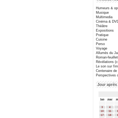
Humeurs & op
Musique
Multimedia
Cinéma & DV
Théâtre
Expositions
Pratique
Cuisine
Perso
Voyage
Allumés du J
Roman-feuille
Révélations (co
Le son sur l'i
Centenaire de
Perspectives 
Jour après 
lun
mar
m
3
4
10
11
17
18