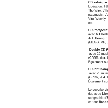
CD
salué par 
Libération, Té
The Wire, L'H
natomusic, L'a
Vital Weekly,
etc.
CD
Perspecti
avec
N.Chedm
A-T. Hoang, 
(MEG-AIMP, d
Double CD
P
avec 29 music
(GRRR, dist. L
Également su
CD
Pique-niq
avec 20 musi
(GRRR, dist. 
Également su
Le superbe vi
duo avec
Lion
sérigraphie d'
E
est sur
Band