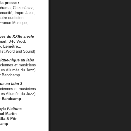
la presse :
lérama, CitizenJazz,
umanité, Impro Jazz,
utre quotidien,
 France Musique,
ves du XXIIe siècle
ail, J-F. Vrod,
S. Lemêtre
...
ist.Word and Sound)
ique-nique au labo
iennes et musiciens
es Allumés du Jazz)
r
Bandcamp
ue au labo 3
ciennes et musiciens
Les Allumés du Jazz)
r
Bandcamp
nyle
Fictions
el Martin
lla & Pitr
camp