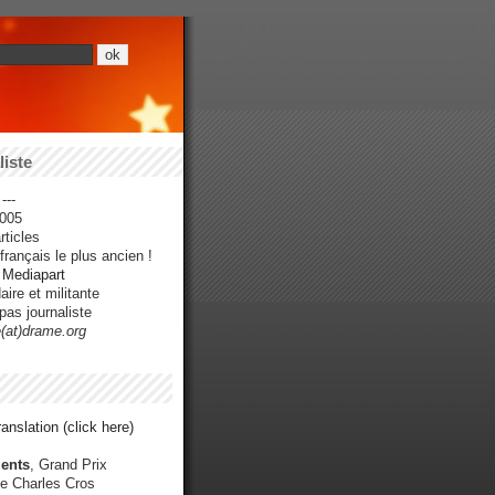
iste
---
005
ticles
rançais le plus ancien !
r Mediapart
ire et militante
pas journaliste
e(at)drame.org
anslation (click here)
ents
, Grand Prix
e Charles Cros