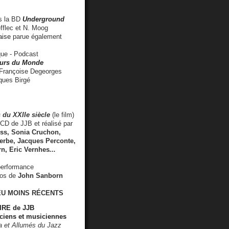
 la BD
Underground
fflec et N. Moog
aise
parue également
e - Podcast
rs du Monde
rançoise Degeorges
ues Birgé
 du XXIIe siècle
(le film)
CD de JJB et réalisé par
s, Sonia Cruchon,
rbe, Jacques Perconte,
rn
,
Eric Vernhes
...
performance
éos de
John Sanborn
EU MOINS RÉCENTS
RE de JJB
ciens et musiciennes
ra et Allumés du Jazz