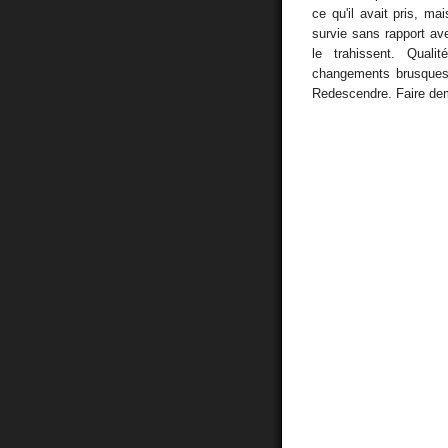
ce qu'il avait pris, mai
survie sans rapport ave
le trahissent. Qualit
changements brusques d
Redescendre. Faire demi