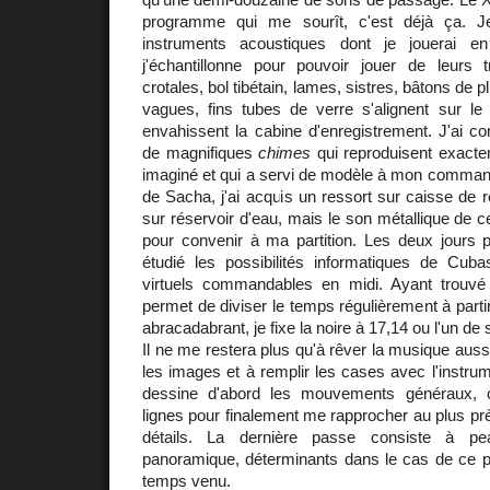
programme qui me sourît, c'est déjà ça. 
instruments acoustiques dont je jouerai 
j'échantillonne pour pouvoir jouer de leurs tr
crotales, bol tibétain, lames, sistres, bâtons de p
vagues, fins tubes de verre s'alignent sur le
envahissent la cabine d'enregistrement. J'ai
de magnifiques
chimes
qui reproduisent exacte
imaginé et qui a servi de modèle à mon commandi
de Sacha, j'ai acquis un ressort sur caisse de r
sur réservoir d'eau, mais le son métallique de ce
pour convenir à ma partition. Les deux jours p
étudié les possibilités informatiques de Cub
virtuels commandables en midi. Ayant trouvé
permet de diviser le temps régulièrement à part
abracadabrant, je fixe la noire à 17,14 ou l'un de 
Il ne me restera plus qu'à rêver la musique aussi
les images et à remplir les cases avec l'instrum
dessine d'abord les mouvements généraux, 
lignes pour finalement me rapprocher au plus près
détails. La dernière passe consiste à pea
panoramique, déterminants dans le cas de ce pro
temps venu.