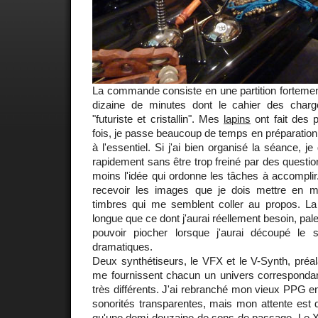
La commande consiste en une partition fortemen
dizaine de minutes dont le cahier des charg
"futuriste et cristallin". Mes
lapins
ont fait des 
fois, je passe beaucoup de temps en préparation 
à l'essentiel. Si j'ai bien organisé la séance, 
rapidement sans être trop freiné par des questio
moins l'idée qui ordonne les tâches à accompli
recevoir les images que je dois mettre en mus
timbres qui me semblent coller au propos. La l
longue que ce dont j'aurai réellement besoin, pale
pouvoir piocher lorsque j'aurai découpé l
dramatiques.
Deux synthétiseurs, le VFX et le V-Synth, pré
me fournissent chacun un univers correspond
très différents. J'ai rebranché mon vieux PPG en
sonorités transparentes, mais mon attente est 
qu'une demi-douzaine de sons de passage. Le XT