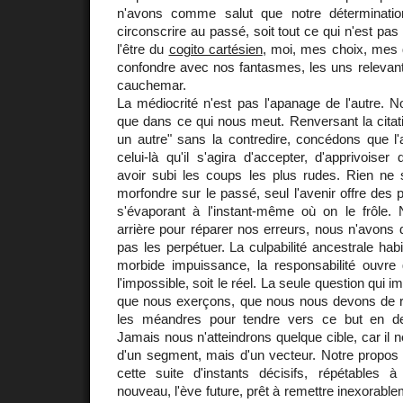
n'avons comme salut que notre détermination 
circonscrire au passé, soit tout ce qui n'est pas
l'être du
cogito cartésien
, moi, mes choix, mes 
confondre avec nos fantasmes, les uns relevant
cauchemar.
La médiocrité n'est pas l'apanage de l'autre. N
que dans ce qui nous meut. Renversant la citati
un autre" sans la contredire, concédons que l'a
celui-là qu'il s'agira d'accepter, d'apprivoiser
avoir subi les coups les plus rudes. Rien ne 
morfondre sur le passé, seul l'avenir offre des 
s'évaporant à l'instant-même où on le frôle.
arrière pour réparer nos erreurs, nous n'avons 
pas les perpétuer. La culpabilité ancestrale hab
morbide impuissance, la responsabilité ouvre
l'impossible, soit le réel. La seule question qui i
que nous exerçons, que nous nous devons de re
les méandres pour tendre vers ce but en de
Jamais nous n'atteindrons quelque cible, car il ne
d'un segment, mais d'un vecteur. Notre propos
cette suite d'instants décisifs, répétables à 
nouveau, l'ève future, prêt à remettre inexorable