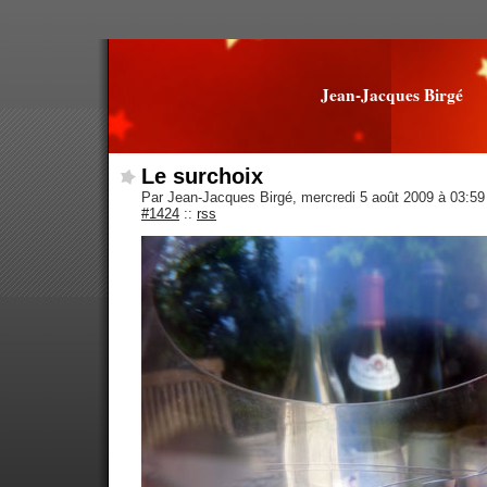
Jean-Jacques Birgé
Le surchoix
Par Jean-Jacques Birgé, mercredi 5 août 2009 à 03:5
#1424
::
rss