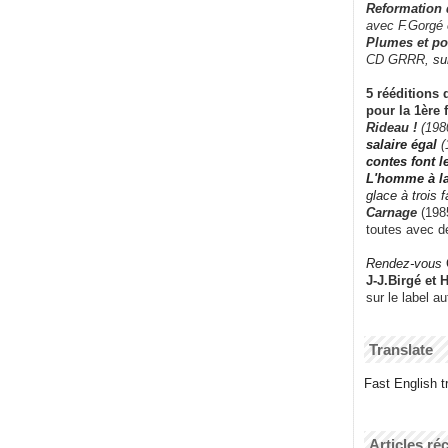
Reformation
avec F.Gorgé
Plumes et po
CD GRRR,
su
5 rééditions 
pour la 1ère 
Rideau !
(198
salaire égal
(
contes font 
L'homme à l
glace à trois 
Carnage
(1985
toutes avec d
Rendez-vous
J-J.Birgé et 
sur le label a
Translate
Fast English tr
Articles ré