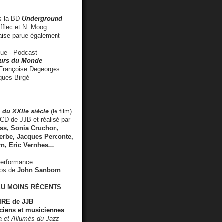
 la BD
Underground
fflec et N. Moog
aise
parue également
e - Podcast
rs du Monde
rançoise Degeorges
ues Birgé
 du XXIIe siècle
(le film)
CD de JJB et réalisé par
s, Sonia Cruchon,
rbe, Jacques Perconte,
rn
,
Eric Vernhes
...
performance
éos de
John Sanborn
EU MOINS RÉCENTS
RE de JJB
ciens et musiciennes
ra et Allumés du Jazz