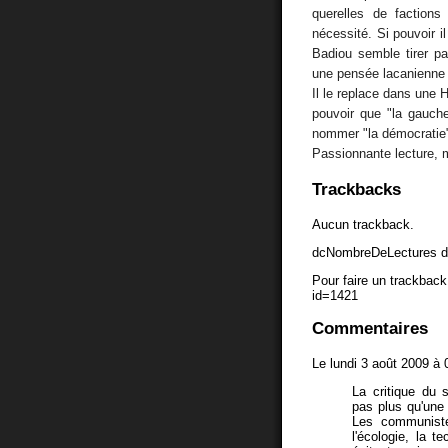
querelles de faction
nécessité. Si pouvoir il
Badiou semble tirer pa
une pensée lacanienne et
Il le replace dans une H
pouvoir que "la gauche
nommer "la démocratie
Passionnante lecture, m
Trackbacks
Aucun trackback.
dcNombreDeLectures d
Pour faire un trackback 
id=1421
Commentaires
Le lundi 3 août 2009 à 
La critique du s
pas plus qu'une 
Les communiste
l'écologie, la t