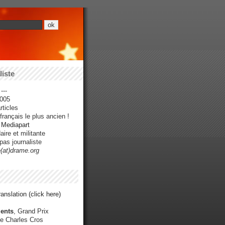
iste
---
005
ticles
rançais le plus ancien !
r Mediapart
ire et militante
pas journaliste
e(at)drame.org
anslation (click here)
ents
, Grand Prix
e Charles Cros