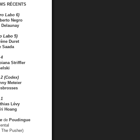
MS RÉCENTS
ro Labo 6)
berto Negro
 Delaunay
ro Labo 5)
lène Duret
e Saada
 4
iana Striffler
elski
2 (Codex)
nny Meteier
esbrosses
 1
thias Lévy
ri Hoang
ve
de
Poudingue
ental
. The Pusher)