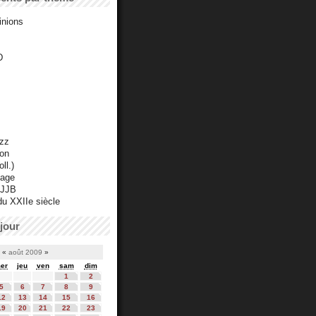
inions
D
azz
ton
ll.)
mage
 JJB
du XXIIe siècle
jour
«
août 2009
»
er
jeu
ven
sam
dim
1
2
5
6
7
8
9
12
13
14
15
16
19
20
21
22
23