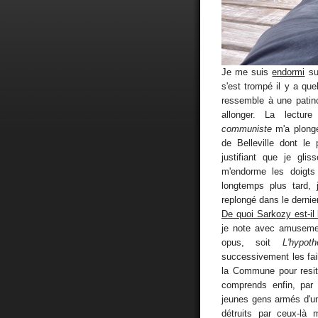
Je me suis
endormi
sur
s'est trompé il y a qu
ressemble à une patino
allonger. La lectu
communiste
m'a plongé
de Belleville dont le
justifiant que je gl
m'endorme les doigts
longtemps plus tard, 
replongé dans le dernier 
De quoi Sarkozy est-il
je note avec amusement
opus, soit
L'hypot
successivement les fail
la Commune pour resit
comprends enfin, par 
jeunes gens armés d'un 
détruits par ceux-là 