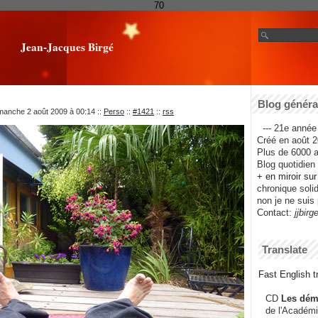
70
Jean-Jacques Birgé
Blog général
imanche 2 août 2009 à 00:14
::
Perso
::
#1421
::
rss
--- 21e année 
Créé en août 2
Plus de 6000 ar
Blog quotidien f
+ en miroir su
chronique solida
non je ne suis 
Contact:
jjbirg
Translate
Fast English tr
CD
Les dém
de l'Académi