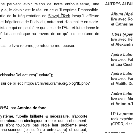
AUTRES ALBU
s ne peuvent avoir raison de notre enthousiasme, une
 y a, le devoir est le réel en ce qu'il exprime l'impossible.
Album (Apé
rtie de la fréquentation de
Slavoj Žižek
lorsqu'il effleure
live avec
Ro
 hégelienne de l'individu, notre part d'animalité en sorte.
et
Catherine
istoire qui ne peut être que celle de l'État et lui redonne le
" lui a confisqué au travers de ce qu'il est coutume de
Titres (Apé
live avec
Hé
".
et
Alexandr
ais le livre refermé, je retourne me reposer.
Apéro Labo
live avec
Fab
et
Léa Ciech
Apéro Labo 
cNombreDeLectures("update");
live avec
Fa
sur ce billet : http://archives.drame.org/blog/tb.php?
et
Maëlle D
Apéro Labo
live avec
Ma
et
Antonin-T
09:54, par
Antoine de fond
LP
La preu
ystème, fut-elle brillante & nécessaire, n'apporte
rock expérim
corroboration idéologique à ceux qui la cherchent.
(GRRR, dist
s n'ont toujours pas réglé leur problème avec
echno-science (le nucléaire entre autre) et surtout,