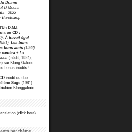
 du Drame
 et D.Meens
ils
- 2022
r Bandcamp
d'Un D.M.I.
fois en CD :
0)
,
À travail égal
1981),
Les bons
les bons amis
(1983),
a caméra
+ La
faces
(inédit, 1984),
) sur Klang Galerie
es bonus inédits !
CD inédit du duo
Hélène Sage
(1981)
utrichien Klanggalerie
anslation (click here)
cents par thème