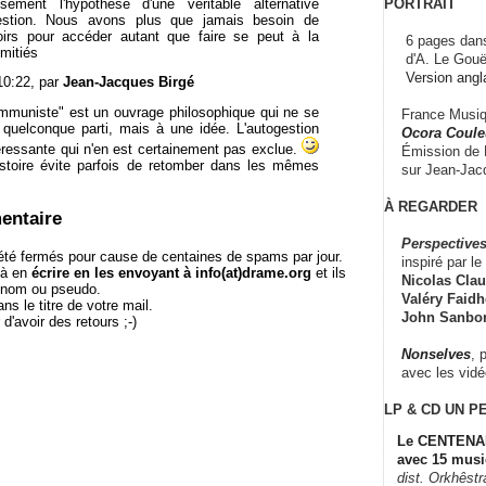
PORTRAIT
sement l'hypothèse d'une véritable alternative
ogestion. Nous avons plus que jamais besoin de
oirs pour accéder autant que faire se peut à la
6 pages dans
mitiés
d'A. Le Gouë
Version angl
10:22, par
Jean-Jacques Birgé
mmuniste" est un ouvrage philosophique qui ne se
France Musiqu
 quelconque parti, mais à une idée. L'autogestion
Ocora Couleu
éressante qui n'en est certainement pas exclue.
Émission de F
histoire évite parfois de retomber dans les mêmes
sur Jean-Jacq
À REGARDER
entaire
Perspectives
té fermés pour cause de centaines de spams par jour.
inspiré par le 
 à en
écrire en les envoyant à info(at)drame.org
et ils
Nicolas Claus
e nom ou pseudo.
Valéry Faidhe
le titre de votre mail.
John Sanbo
r d'avoir des retours ;-)
Nonselves
, 
avec les vid
LP & CD
UN P
Le CENTENAI
avec 15 musi
dist. Orkhêst