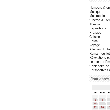
Humeurs & op
Musique
Multimedia
Cinéma & DV
Théâtre
Expositions
Pratique
Cuisine
Perso
Voyage
Allumés du J
Roman-feuille
Révélations (co
Le son sur l'i
Centenaire de
Perspectives 
Jour après 
lun
mar
m
3
4
10
11
17
18