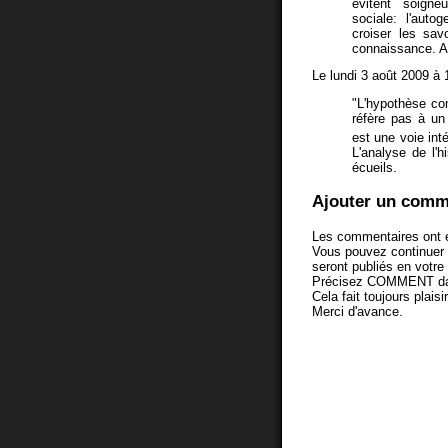
évitent soigneu
sociale: l'aut
croiser les sav
connaissance. A
Le lundi 3 août 2009 à 
"L'hypothèse co
réfère pas à un
est une voie int
L'analyse de l'
écueils.
Ajouter un comm
Les commentaires ont é
Vous pouvez continuer
seront publiés en votr
Précisez COMMENT dans 
Cela fait toujours plaisi
Merci d'avance.