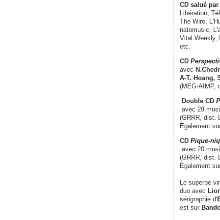
CD
salué par 
Libération, Té
The Wire, L'H
natomusic, L'a
Vital Weekly,
etc.
CD
Perspecti
avec
N.Chedm
A-T. Hoang, 
(MEG-AIMP, d
Double CD
P
avec 29 music
(GRRR, dist. L
Également su
CD
Pique-niq
avec 20 musi
(GRRR, dist. 
Également su
Le superbe vi
duo avec
Lion
sérigraphie d'
E
est sur
Band