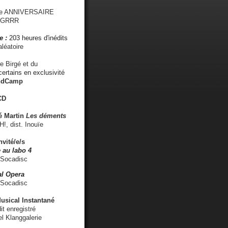
me ANNIVERSAIRE
s GRRR
e :
203 heures d'inédits
léatoire
e Birgé et du
ertains en exclusivité
ndCamp
CD
é
Martin
Les déments
 dist. Inouïe
nvité/e/s
 au labo 4
 Socadisc
l Opera
 Socadisc
sical Instantané
dit enregistré
el Klanggalerie