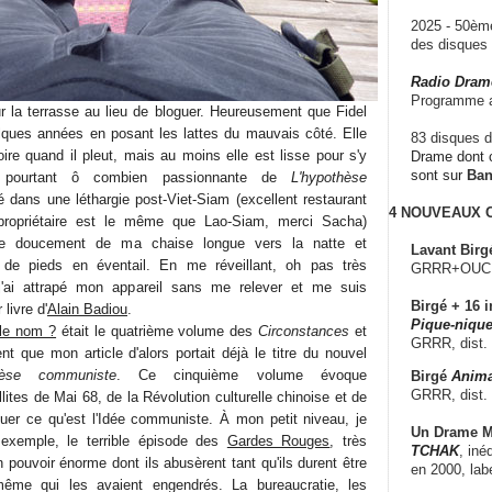
2025 - 50è
des disque
Radio Dram
Programme a
 la terrasse au lieu de bloguer. Heureusement que Fidel
elques années en posant les lattes du mauvais côté. Elle
83 disques d
ire quand il pleut, mais au moins elle est lisse pour s'y
Drame dont c
sont sur
Ba
re pourtant ô combien passionnante de
L'hypothèse
 dans une léthargie post-Viet-Siam (excellent restaurant
4 NOUVEAUX
 propriétaire est le même que Lao-Siam, merci Sacha)
isse doucement de ma chaise longue vers la natte et
Lavant Birg
 de pieds en éventail. En me réveillant, oh pas très
GRRR+OUCH!,
j'ai attrapé mon appareil sans me relever et me suis
Birgé + 16 i
livre d'
Alain Badiou
.
Pique-nique
 le nom ?
était le quatrième volume des
Circonstances
et
GRRR, dist.
 que mon article d'alors portait déjà le titre du nouvel
hèse communiste
. Ce cinquième volume évoque
Birgé
Anima
GRRR, dist.
lites de Mai 68, de la Révolution culturelle chinoise et de
uer ce qu'est l'Idée communiste. À mon petit niveau, je
Un Drame Mu
exemple, le terrible épisode des
Gardes Rouges
, très
TCHAK
, iné
pouvoir énorme dont ils abusèrent tant qu'ils durent être
en 2000, lab
même qui les avaient engendrés. La bureaucratie, les