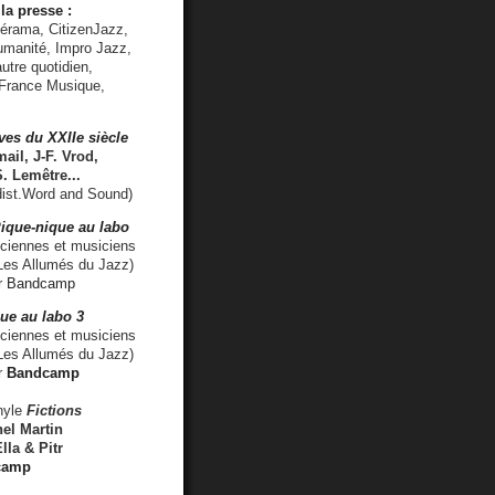
la presse :
lérama, CitizenJazz,
umanité, Impro Jazz,
utre quotidien,
 France Musique,
ves du XXIIe siècle
ail, J-F. Vrod,
S. Lemêtre
...
ist.Word and Sound)
ique-nique au labo
iennes et musiciens
es Allumés du Jazz)
r
Bandcamp
ue au labo 3
ciennes et musiciens
Les Allumés du Jazz)
r
Bandcamp
nyle
Fictions
el Martin
lla & Pitr
camp