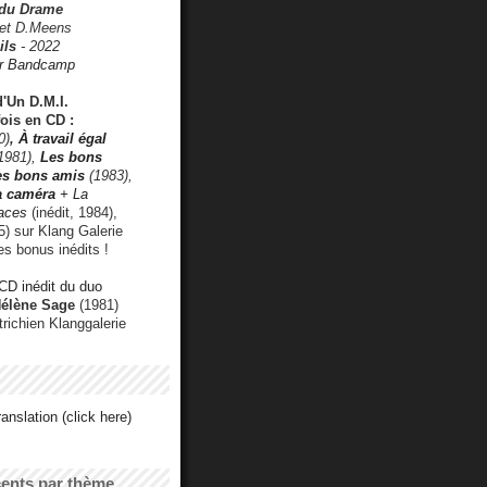
 du Drame
 et D.Meens
ils
- 2022
r Bandcamp
d'Un D.M.I.
fois en CD :
0)
,
À travail égal
1981),
Les bons
les bons amis
(1983),
a caméra
+ La
faces
(inédit, 1984),
) sur Klang Galerie
es bonus inédits !
CD inédit du duo
Hélène Sage
(1981)
utrichien Klanggalerie
anslation (click here)
cents par thème