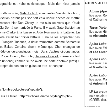
AUTRES ALBU
graphie est riche et éclectique. Mais rien n'est jamais
Album (Apé
son album solo,
Mehr Licht !
, agrémenté d'inédits de choix,
live avec
Ro
isation n'étant pas son fort cela risque encore de mettre
et
Catherine
voquant hier
Don Cherry
, je me suis souvenu que c'était
Titres (Apé
élu Don à son arrivée à Paris. Il y avait Gato Barbieri au
live avec
Hé
enny-Clarke à la basse et Aldo Romano à la batterie. En
et
Alexandr
te s'était fait chiper l'affaire. Cela ne les empêchât pas
c François Tusques, à deux trompettes comme Bernard le
Apéro Labo
et Baker
. Certains disent même que Chet changea de
live avec
Fab
mède qui dura quelques mois. Dans d'autres circonstances
et
Léa Ciech
c Roger Guérin, Itaru Oki,
Jacques Coursil
, même si c'est
Apéro Labo 
c un ténor, comme si l'on avait une boîte d'octave (rires) !
live avec
Fa
trepet de son cru en guise de titre, et non pas...
et
Maëlle D
Apéro Labo
live avec
Ma
et
Antonin-T
cNombreDeLectures("update");
LP
La preu
rock expérim
sur ce billet : http://archives.drame.org/blog/tb.php?
(GRRR, dist