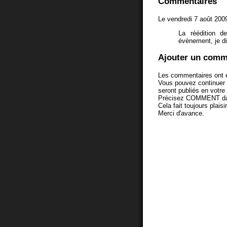
Commentaires
Le vendredi 7 août 200
La réédition d
évènement, je di
Ajouter un comm
Les commentaires ont é
Vous pouvez continuer
seront publiés en votr
Précisez COMMENT dans 
Cela fait toujours plaisi
Merci d'avance.