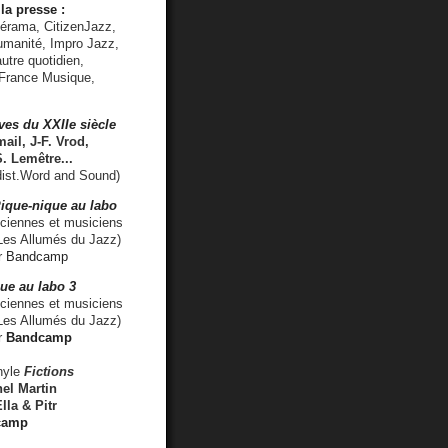
la presse :
lérama, CitizenJazz,
umanité, Impro Jazz,
utre quotidien,
 France Musique,
ves du XXIIe siècle
ail, J-F. Vrod,
S. Lemêtre
...
ist.Word and Sound)
ique-nique au labo
iennes et musiciens
es Allumés du Jazz)
r
Bandcamp
ue au labo 3
ciennes et musiciens
Les Allumés du Jazz)
r
Bandcamp
nyle
Fictions
el Martin
lla & Pitr
camp