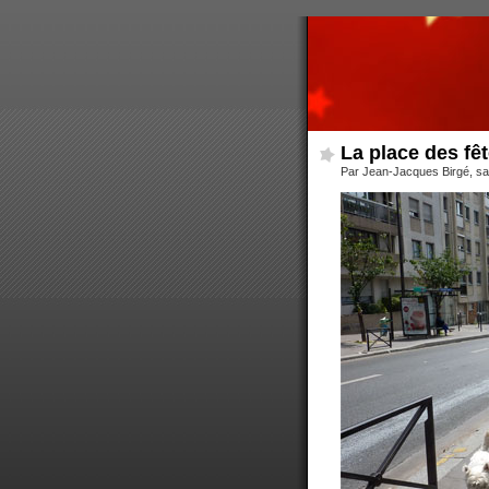
La place des fêt
Par Jean-Jacques Birgé, sa