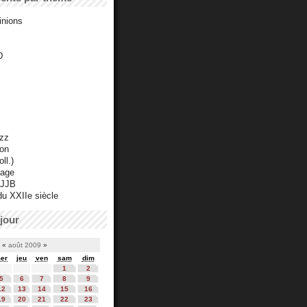
inions
D
azz
ton
ll.)
mage
 JJB
du XXIIe siècle
jour
«
août 2009
»
er
jeu
ven
sam
dim
1
2
5
6
7
8
9
12
13
14
15
16
19
20
21
22
23