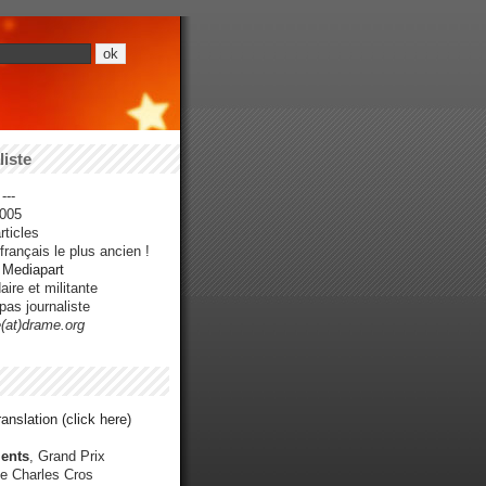
iste
---
005
ticles
rançais le plus ancien !
r Mediapart
ire et militante
pas journaliste
e(at)drame.org
anslation (click here)
ents
, Grand Prix
e Charles Cros