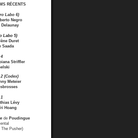
MS RÉCENTS
ro Labo 6)
berto Negro
 Delaunay
ro Labo 5)
lène Duret
e Saada
 4
iana Striffler
elski
2 (Codex)
nny Meteier
esbrosses
 1
thias Lévy
ri Hoang
ve
de
Poudingue
ental
. The Pusher)