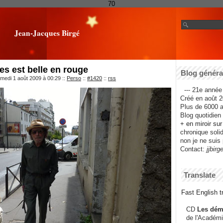
70
Jean-Jacques Birgé
es est belle en rouge
Blog général
medi 1 août 2009 à 00:29
::
Perso
::
#1420
::
rss
--- 21e année 
Créé en août 2
Plus de 6000 ar
Blog quotidien f
+ en miroir su
chronique solida
non je ne suis 
Contact:
jjbirg
Translate
Fast English tr
CD
Les dém
de l'Académi