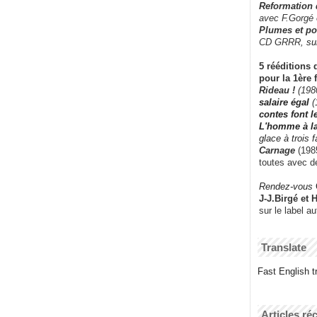
Reformation
avec F.Gorgé
Plumes et po
CD GRRR,
su
5 rééditions 
pour la 1ère 
Rideau !
(198
salaire égal
(
contes font 
L'homme à l
glace à trois 
Carnage
(1985
toutes avec d
Rendez-vous
J-J.Birgé et 
sur le label a
Translate
Fast English tr
Articles ré