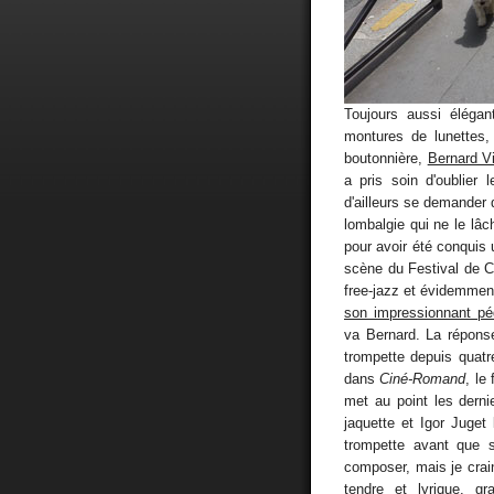
Toujours aussi élégan
montures de lunettes,
boutonnière,
Bernard Vi
a pris soin d'oublier
d'ailleurs se demander 
lombalgie qui ne le l
pour avoir été conquis
scène du Festival de C
free-jazz et évidemmen
son impressionnant pé
va Bernard. La réponse
trompette depuis quat
dans
Ciné-Romand
, le
met au point les derni
jaquette et Igor Juget 
trompette avant que 
composer, mais je crain
tendre et lyrique, g