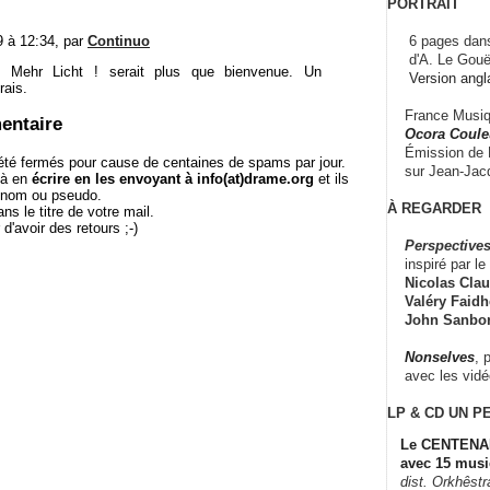
PORTRAIT
6 pages dans
9 à 12:34, par
Continuo
d'A. Le Gouë
e Mehr Licht ! serait plus que bienvenue. Un
Version angl
rais.
France Musiqu
entaire
Ocora Couleu
Émission de F
té fermés pour cause de centaines de spams par jour.
sur Jean-Jacq
 à en
écrire en les envoyant à info(at)drame.org
et ils
e nom ou pseudo.
À REGARDER
le titre de votre mail.
r d'avoir des retours ;-)
Perspectives
inspiré par le 
Nicolas Claus
Valéry Faidhe
John Sanbo
Nonselves
, 
avec les vid
LP & CD
UN P
Le CENTENAI
avec 15 musi
dist. Orkhêst