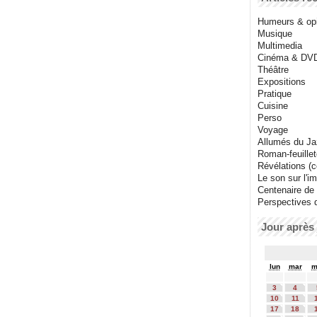
Humeurs & op
Musique
Multimedia
Cinéma & DV
Théâtre
Expositions
Pratique
Cuisine
Perso
Voyage
Allumés du J
Roman-feuille
Révélations (co
Le son sur l'i
Centenaire de
Perspectives 
Jour après 
lun
mar
m
3
4
10
11
17
18