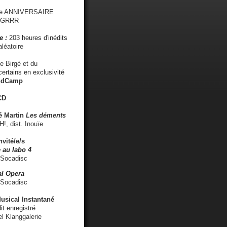
me ANNIVERSAIRE
s GRRR
e :
203 heures d'inédits
léatoire
e Birgé et du
ertains en exclusivité
ndCamp
CD
é
Martin
Les déments
 dist. Inouïe
nvité/e/s
 au labo 4
 Socadisc
l Opera
 Socadisc
sical Instantané
dit enregistré
el Klanggalerie