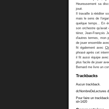
Heureusement sa disco
joué.
Il travaille à rééditer 
mais le sens de l'organ
quelque temps... En é
son orchestre qu'avait 
ténor, Jean-François J
d'autres termes, mon po
de jouer ensemble ave
fit également avec
Ch
phrasé après cet inter
il fit aussi équipe ave
plus facile de jouer ave
Bernard me livre un con
Trackbacks
Aucun trackback.
dcNombreDeLectures d
Pour faire un trackback 
id=1420