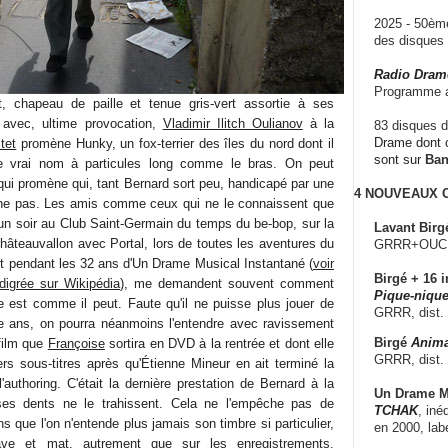
2025 - 50è
des disque
Radio Dram
Programme a
t, chapeau de paille et tenue gris-vert assortie à ses
 avec, ultime provocation,
Vladimir Ilitch Oulianov
à la
83 disques d
Drame dont c
tet
promène Hunky, un fox-terrier des îles du nord dont il
sont sur
Ba
 le vrai nom à particules long comme le bras. On peut
qui promène qui, tant Bernard sort peu, handicapé par une
4 NOUVEAUX
âche pas. Les amis comme ceux qui ne le connaissent que
 un soir au Club Saint-Germain du temps du be-bop, sur la
Lavant Birg
hâteauvallon avec Portal, lors de toutes les aventures du
GRRR+OUCH!,
t pendant les 32 ans d'Un Drame Musical Instantané (
voir
Birgé + 16 i
digrée sur Wikipédia
), me demandent souvent comment
Pique-nique
 est comme il peut. Faute qu'il ne puisse plus jouer de
GRRR, dist.
re ans, on pourra néanmoins l'entendre avec ravissement
Birgé
Anima
 film que
Françoise
sortira en DVD à la rentrée et dont elle
GRRR, dist.
ers sous-titres après qu'Étienne Mineur en ait terminé la
l'authoring. C'était la dernière prestation de Bernard à la
Un Drame Mu
ses dents ne le trahissent. Cela ne l'empêche pas de
TCHAK
, iné
s que l'on n'entende plus jamais son timbre si particulier,
en 2000, lab
rave et mat, autrement que sur les enregistrements.