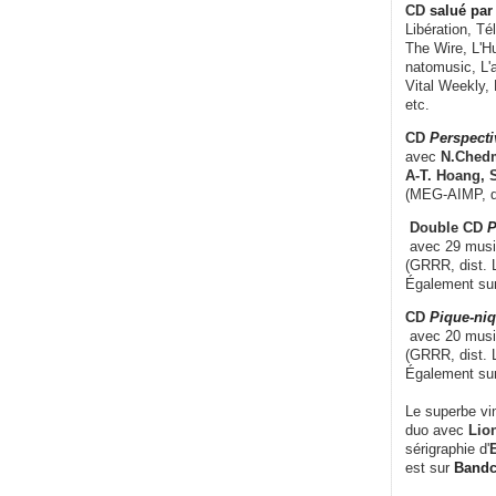
CD
salué par 
Libération, Té
The Wire, L'H
natomusic, L'a
Vital Weekly,
etc.
CD
Perspecti
avec
N.Chedm
A-T. Hoang, 
(MEG-AIMP, d
Double CD
P
avec 29 music
(GRRR, dist. L
Également su
CD
Pique-niq
avec 20 musi
(GRRR, dist. 
Également su
Le superbe vi
duo avec
Lion
sérigraphie d'
E
est sur
Band