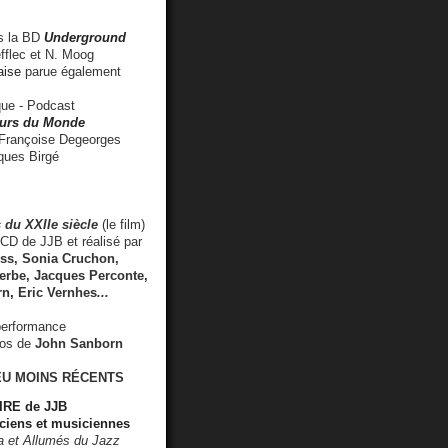
 la BD
Underground
fflec et N. Moog
aise
parue également
e - Podcast
rs du Monde
rançoise Degeorges
ues Birgé
 du XXIIe siècle
(le film)
CD de JJB et réalisé par
s, Sonia Cruchon,
rbe, Jacques Perconte,
rn
,
Eric Vernhes
...
performance
éos de
John Sanborn
EU MOINS RÉCENTS
RE de JJB
ciens et musiciennes
ra et Allumés du Jazz