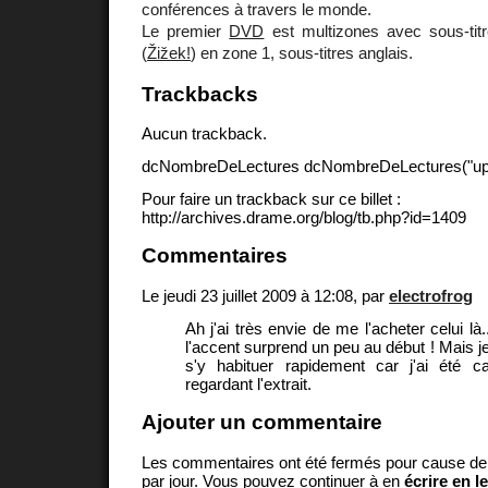
conférences à travers le monde.
Le premier
DVD
est multizones avec sous-titr
(
Žižek!
) en zone 1, sous-titres anglais.
Trackbacks
Aucun trackback.
dcNombreDeLectures dcNombreDeLectures("upd
Pour faire un trackback sur ce billet :
http://archives.drame.org/blog/tb.php?id=1409
Commentaires
Le jeudi 23 juillet 2009 à 12:08, par
electrofrog
Ah j'ai très envie de me l'acheter celui là.
l'accent surprend un peu au début ! Mais j
s'y habituer rapidement car j'ai été ca
regardant l'extrait.
Ajouter un commentaire
Les commentaires ont été fermés pour cause d
par jour. Vous pouvez continuer à en
écrire en l