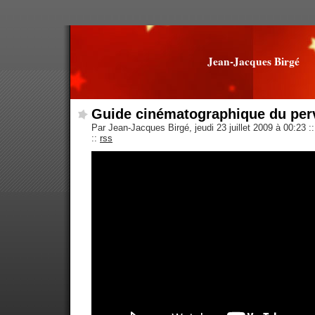
Jean-Jacques Birgé
Guide cinématographique du per
Par Jean-Jacques Birgé, jeudi 23 juillet 2009 à 00:23
::
::
rss