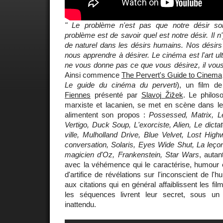
" Le problème n'est pas que notre désir soi
problème est de savoir quel est notre désir. Il n
de naturel dans les désirs humains. Nos désirs s
nous apprendre à désirer. Le cinéma est l'art ult
ne vous donne pas ce que vous désirez, il vous
Ainsi commence
The Pervert's Guide to Cinema
Le guide du cinéma du perverti
), un film de
Fiennes
présenté par
Slavoj Žižek
. Le philos
marxiste et lacanien, se met en scène dans le
alimentent son propos :
Possessed, Matrix, L
Vertigo, Duck Soup, L'exorciste, Alien, Le dicta
ville, Mulholland Drive, Blue Velvet, Lost Hig
conversation, Solaris, Eyes Wide Shut, La leçon
magicien d'Oz, Frankenstein, Star Wars
, auta
avec la véhémence qui le caractérise, humour et
d'artifice de révélations sur l'inconscient de l'
aux citations qui en général affaiblissent les fil
les séquences livrent leur secret, sous un
inattendu.