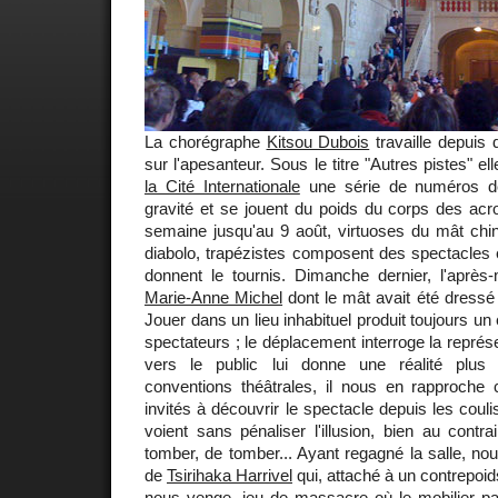
La chorégraphe
Kitsou Dubois
travaille depui
sur l'apesanteur. Sous le titre "Autres pistes" el
la Cité Internationale
une série de numéros de 
gravité et se jouent du poids du corps des ac
semaine jusqu'au 9 août, virtuoses du mât chin
diabolo, trapézistes composent des spectacles 
donnent le tournis. Dimanche dernier, l'aprè
Marie-Anne Michel
dont le mât avait été dressé 
Jouer dans un lieu inhabituel produit toujours un 
spectateurs ; le déplacement interroge la représ
vers le public lui donne une réalité plus
conventions théâtrales, il nous en rapproch
invités à découvrir le spectacle depuis les couli
voient sans pénaliser l'illusion, bien au contrai
tomber, de tomber... Ayant regagné la salle, n
de
Tsirihaka Harrivel
qui, attaché à un contrepoids
nous venge, jeu de massacre où le mobilier pa