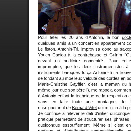
Pour fêter les 20 ans d'Antonin, le bon
doc
quelques amis à un concert en appartement com
Le fiston,
Antonin-Tri
, improvisa donc au saxop
Youen Cadiou
à la contrebasse et
Gulrim "G
devant un auditoire concentré. Pour cette
impromptue, que les deux instrumentistes à 
instruments baroques força Antonin-Tri a trouv
se fondant au moëlleux velouté des cordes en b
Marie-Christine Gayffier
, c'est la maman du h
même jour que son père !), me rappela comment 
à Antonin enfant la technique de la
respiration 
sans en faire toute une montagne. Je 
enseignement de
Bernard Vitet
qui m'initia à la p
Je continue à relever le défi d'initier quiconqu
pratique permettant de structurer ses phrases 
quelconque essoufflement. Même si c'est en
pratique et d'intelligence compositionnelle